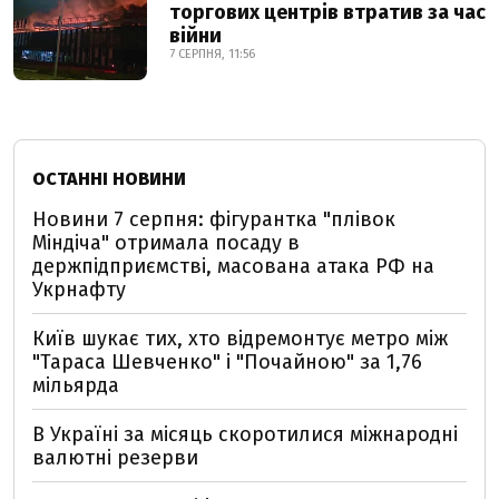
торгових центрів втратив за час
війни
7 СЕРПНЯ, 11:56
ОСТАННІ НОВИНИ
Новини 7 серпня: фігурантка "плівок
Міндіча" отримала посаду в
держпідприємстві, масована атака РФ на
Укрнафту
Київ шукає тих, хто відремонтує метро між
"Тараса Шевченко" і "Почайною" за 1,76
мільярда
В Україні за місяць скоротилися міжнародні
валютні резерви