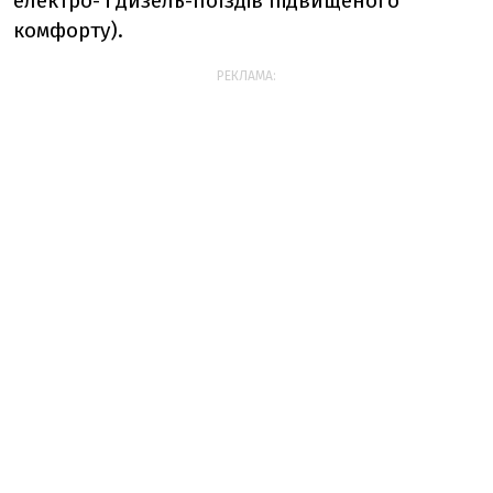
електро- і дизель-поїздів підвищеного
комфорту).
РЕКЛАМА: