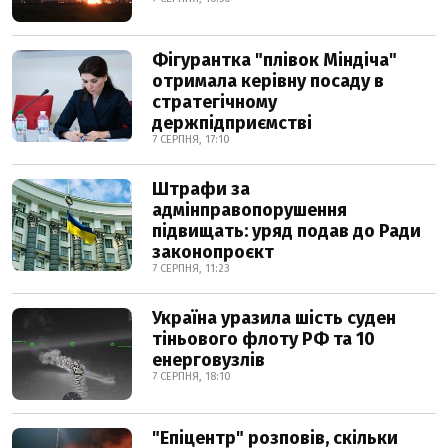
Фігурантка "плівок Міндіча"
отримала керівну посаду в
стратегічному
держпідприємстві
7 СЕРПНЯ, 17:10
Штрафи за
адмінправопорушення
підвищать: уряд подав до Ради
законопроєкт
7 СЕРПНЯ, 11:23
Україна уразила шість суден
тіньового флоту РФ та 10
енерговузлів
7 СЕРПНЯ, 18:10
"Епіцентр" розповів, скільки