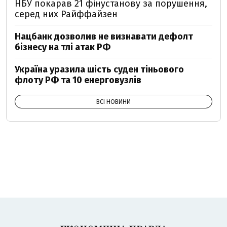
НБУ покарав 21 фінустанову за порушення,
серед них Райффайзен
Нацбанк дозволив не визнавати дефолт
бізнесу на тлі атак РФ
Україна уразила шість суден тіньового
флоту РФ та 10 енерговузлів
ВСІ НОВИНИ