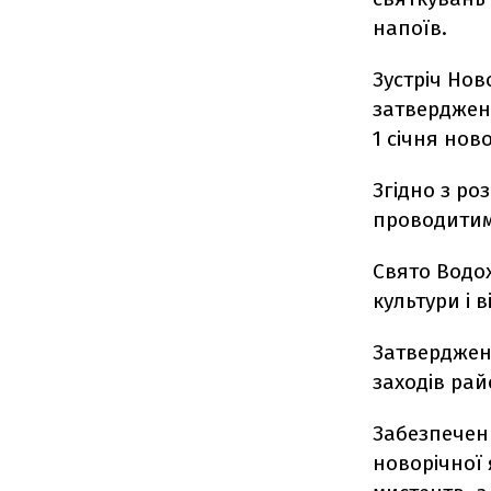
напоїв.
Зустріч Нов
затверджени
1 січня нов
Згідно з ро
проводитиме
Свято Водо
культури і 
Затверджен
заходів рай
Забезпечен
новорічної 