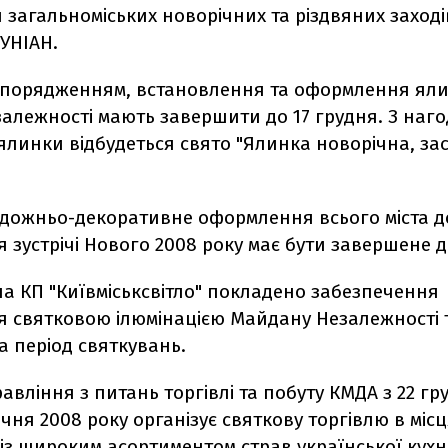
загальноміських новорічних та різдвяних заході
УНІАН.
озпорядженням, встановлення та оформлення ял
алежності мають завершити до 17 грудня. З наг
линки відбудеться свято "Ялинка новорічна, зас
удожньо-декоративне оформлення всього міста д
 зустрічі Нового 2008 року має бути завершене д
а КП "Київміськсвітло" покладено забезпечення
 святковою ілюмінацією Майдану Незалежності т
 період святкувань.
авління з питань торгівлі та побуту КМДА з 22 гр
січня 2008 року організує святкову торгівлю в міс
із широким асортиментом страв української кухні