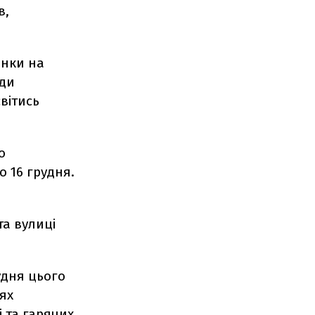
в,
инки на
оди
вітись
о
о 16 грудня.
а вулиці
удня цього
цях
 та гарячих