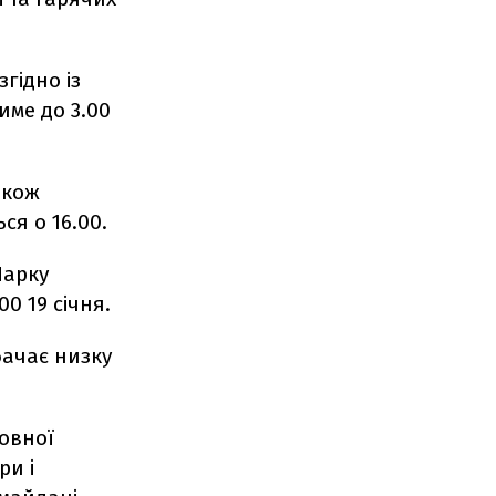
гідно із
име до 3.00
акож
я о 16.00.
Парку
0 19 січня.
бачає низку
овної
ри і