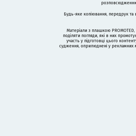
розповсюдженню в
Будь-яке копіювання, передрук та 
Матеріали з плашкою PROMOTED, 
поділяти погляди, які в них промо
участь у підготовці цього контенту
судження, оприлюднені у рекламних м