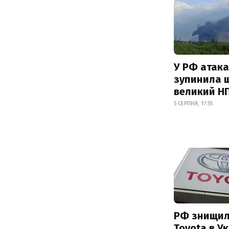
У РФ атака
зупинила 
великий Н
5 СЕРПНЯ, 17:55
РФ знищил
Toyota в Ук