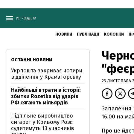
УСІ РОЗДІЛИ
НОВИНИ
ПУБЛІКАЦІЇ
КОЛОНКИ
ІН
Черн
ОСТАННІ НОВИНИ
"феєр
Укрпошта закриває чотири
відділення у Краматорську
23 ЛИСТОПАДА 20
Найбільші втрати в історії:
збитки Rozetka від ударів
РФ сягають мільярдів
Запалення г
Підпільне виробництво
16.00 на ма
сигарет у Кривому Розі:
судитимуть 13 учасників
Про це йдет