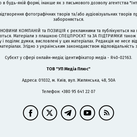
 будь-якій формі, інакше як з письмового дозволу агентства "Ін
відтворення фотографічних творів та/або аудіовізуальних творів п
забороняється.
НОВИНИ КОМПАНІЙ та ПОЗИЦІЯ є рекламними та публікуються на п
туються. Матеріали з плашкою СПЕЦПРОЄКТ та ЗА ПІДТРИМКИ також
 і поділяє думки, висловлені у цих матеріалах. Редакція не несе ві
атеріалах. Згідно з українським законодавством відповідальність 
Cубєкт у сфері онлайн-медіа; ідентифікатор медіа - R40-02163.
ТОВ "УП Медіа Плюс"
Адреса: 01032, м. Київ, вул. Жилянська, 48, 50А
Телефон: +380 95 641 22 07