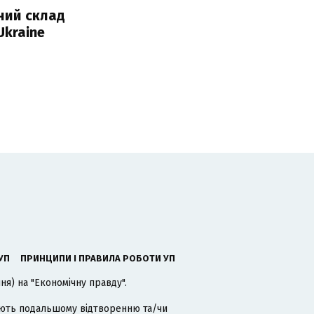
ний склад
Ukraine
УП
ПРИНЦИПИ І ПРАВИЛА РОБОТИ УП
я) на "Економічну правду".
гають подальшому відтворенню та/чи