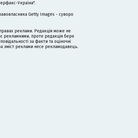
терфакс-Україна".
равовласника Getty Images - суворо
равах реклами. Редакція може не
 є рекламними, проте редакція бере
дповідальності за факти та оціночні
за зміст реклами несе рекламодавець.