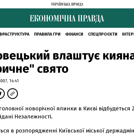
ФРАСТРУКТУРА
ПРАВИЛА ГРИ
ФІНАНСИ
СПЕЦПРОЄКТИ
ІНТЕР
овецький влаштує киян
ичне" свято
07, 14:41
оловної новорічної ялинки в Києві відбудеться 2
йдані Незалежності.
ься в розпорядженні Київської міської держадмін