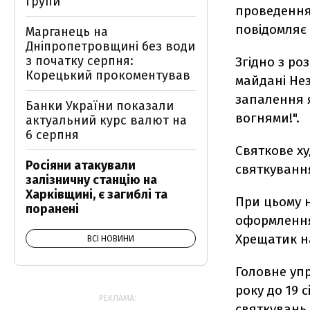
групи
проведення 
повідомляє 
Марганець на
Дніпропетровщині без води
з початку серпня:
Згідно з р
Корецький прокоментував
майдані Нез
запалення я
Банки України показали
вогнями!".
актуальний курс валют на
6 серпня
Святкове х
Росіяни атакували
святкування
залізничну станцію на
Харківщині, є загиблі та
При цьому н
поранені
оформлення
Хрещатик на
ВСІ НОВИНИ
Головне упр
року до 19 
РЕКЛАМА:
святкувань 