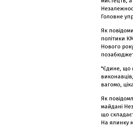
мистецтв, а
Незалежност
Головне упр
Як повідом
політики КМ
Нового року
позабюджет
"Єдине, що 
виконавців,
вагомо, цік
Як повідомл
майдані Не
що складаєт
На ялинку м