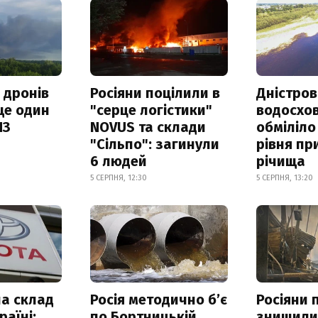
 дронів
Росіяни поцілили в
Дністров
ще один
"серце логістики"
водосхо
ПЗ
NOVUS та склади
обміліло
"Сільпо": загинули
рівня пр
6 людей
річища
5 СЕРПНЯ, 12:30
5 СЕРПНЯ, 13:20
а склад
Росія методично б’є
Росіяни 
раїні:
по Бортницькій
знищил