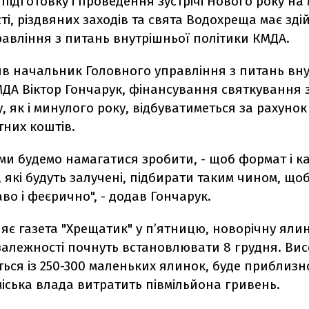
 підготовку і проведення зустрічі Нового року на
і, різдвяних заходів та свята Водохреща має зді
авління з питань внутрішньої політики КМДА.
ив начальник Головного управління з питань вн
ДА Віктор Гончарук, фінансування святкування з
, як і минулого року, відбуватиметься за рахуно
них коштів.
ми будемо намагатися зробити, - щоб формат і ка
 які будуть залучені, підбирати таким чином, щоб
аво і феєрично", - додав Гончарук.
яє газета "Хрещатик" у п’ятницю, новорічну яли
залежності почнуть встановлювати 8 грудня. Вис
ься із 250-300 маленьких ялинок, буде приблизно
іська влада витратить півмільйона гривень.