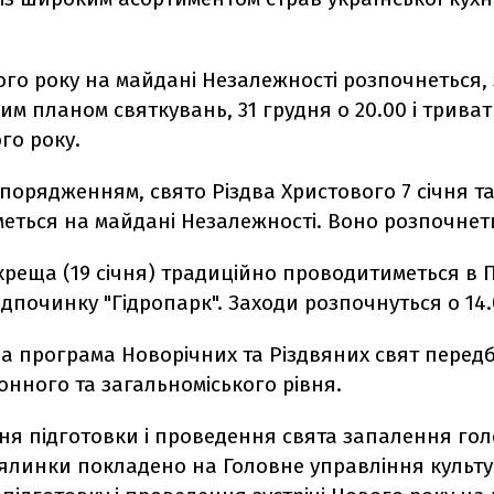
ого року на майдані Незалежності розпочнеться, з
м планом святкувань, 31 грудня о 20.00 і триват
ого року.
зпорядженням, свято Різдва Христового 7 січня т
ться на майдані Незалежності. Воно розпочнетьс
хреща (19 січня) традиційно проводитиметься в 
відпочинку "Гідропарк". Заходи розпочнуться о 14.0
а програма Новорічних та Різдвяних свят перед
онного та загальноміського рівня.
ня підготовки і проведення свята запалення гол
ялинки покладено на Головне управління культу