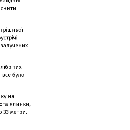
 майдані
йснити
утрішньої
устрічі
к залучених
лібр тих
 все було
нку на
ота ялинки,
 33 метри.