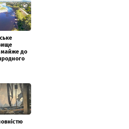
ське
вище
 майже до
иродного
повністю
и