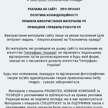
© 2005-2026, ЕКОНОМІЧНА ПРАВДА
РЕКЛАМА НА САЙТІ
ПРО ПРОЄКТ
ПОЛІТИКА КОНФІДЕНЦІЙНОСТІ
ПРАВИЛА ВИКОРИСТАННЯ МАТЕРІАЛІВ УП
ПРИНЦИПИ І ПРАВИЛА РОБОТИ УП
Використання матеріалів сайту лише за умови посилання (для
інтернет-видань - гіперпосилання) на "Економічну правду".
Всі матеріали, які розміщені на цьому сайті із посиланням на
агентство
"Інтерфакс-Україна"
, не підлягають подальшому
відтворенню та/чи розповсюдженню в будь-якій формі,
інакше як з письмового дозволу агентства "Інтерфакс-
Україна".
Будь-яке копіювання, передрук та відтворення фотографічних
творів та/або аудіовізуальних творів правовласника Getty
Images - суворо забороняється.
Матеріали з плашкою PROMOTED, НОВИНИ КОМПАНІЙ та
ПОЗИЦІЯ є рекламними та публікуються на правах реклами.
Редакція може не поділяти погляди, які в них промотуються.
Матеріали з плашкою СПЕЦПРОЄКТ та ЗА ПІДТРИМКИ також є
рекламними, проте редакція бере участь у підготовці цього