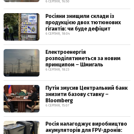
6 СЕРПНЯ, 16:50
Росіяни знищили склади із
продукцією двох тютюнових
гігантів: чи буде дефіцит
6 СЕРПНЯ, 18:04
Електроенергія
розподілятиметься за новим
принципом – Шмигаль
6 СЕРПНЯ, 18:23
Путін змусив Центральний банк
знизити базову ставку –
Bloomberg
6 СЕРПНЯ, 15:07
Росія налагоджує виробництво
акумуляторів для FPV-дронів: