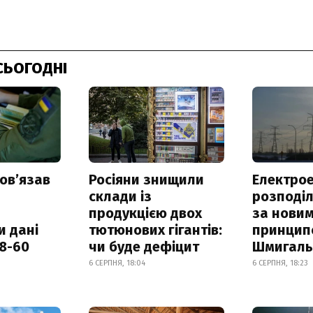
СЬОГОДНІ
овʼязав
Росіяни знищили
Електрое
склади із
розподі
продукцією двох
за нови
и дані
тютюнових гігантів:
принцип
18-60
чи буде дефіцит
Шмигал
6 СЕРПНЯ, 18:04
6 СЕРПНЯ, 18:23