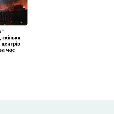
р"
, скільки
 центрів
за час