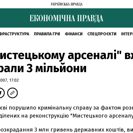
ФРАСТРУКТУРА
ПРАВИЛА ГРИ
ФІНАНСИ
СПЕЦПРОЄКТИ
ІНТЕР
истецькому арсеналі" 
рали 3 мільйони
07, 17:02
иєві порушило кримінальну справу за фактом ро
ділених на реконструкцію "Мистецького арсеналу
розкрадання 3 млн гривень державних коштів, в