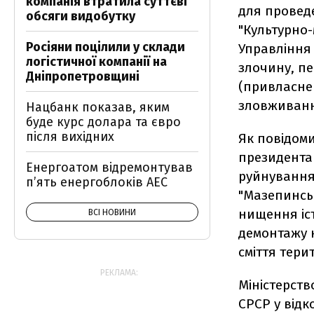
компанія втратила суттєві
для проведе
обсяги видобутку
"Культурно
Росіяни поцілили у склади
Управління 
логістичної компанії на
злочину, пе
Дніпропетровщині
(привласне
зловживанн
Нацбанк показав, яким
буде курс долара та євро
після вихідних
Як повідоми
президента
Енергоатом відремонтував
руйнування 
п’ять енергоблоків АЕС
"Мазепинсь
нищення іст
ВСІ НОВИНИ
демонтажу 
сміття тери
РЕКЛАМА:
Міністерств
СРСР у відк