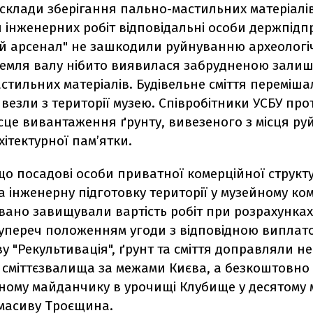
 склади зберігання пально-мастильних матеріалів
 інженерних робіт відповідальні особи держпідп
й арсенал" не зашкодили руйнуванню археологі
 земля валу нібито виявилася забрудненою зали
тильних матеріалів. Будівельне сміття перемішал
ивезли з території музею. Співробітники УСБУ пр
сце вивантаження ґрунту, вивезеного з місця р
хітектурної пам’ятки.
що посадові особи приватної комерційної структу
 інженерну підготовку території у музейному ком
вано завищували вартість робіт при розрахунках
супереч положенням угоди з відповідною виплат
у "Рекультивація", ґрунт та сміття доправляли не
 сміттєзвалища за межами Києва, а безкоштовн
ьному майданчику в урочищі Клубище у десятому 
масиву Троєщина.