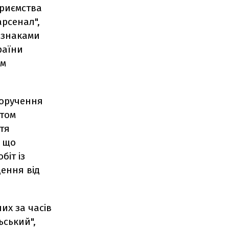
приємства
рсенал",
ознаками
раїни
ом
доручення
ктом
ття
, що
біт із
ення від
их за часів
ьський",