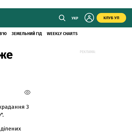
КЛУБ УП
УКР
В'Ю
ЗЕМЕЛЬНИЙ ГІД
WEEKLY CHARTS
вже
РЕКЛАМА:
зкрадання 3
".
иділених