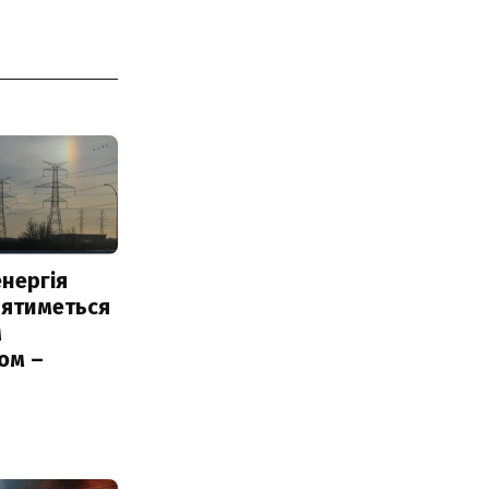
нергія
лятиметься
м
ом –
ь