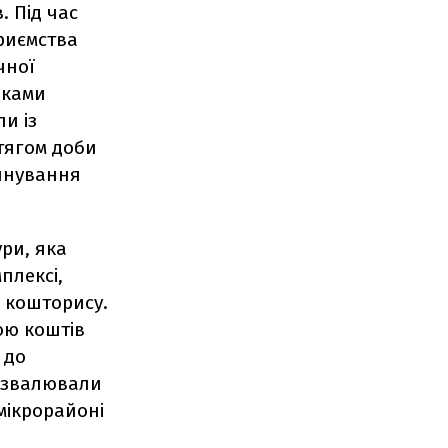
. Під час
риємства
чної
шками
и із
отягом доби
уйнування
ри, яка
плексі,
 кошторису.
ою коштів
 до
о звалювали
мікрорайоні