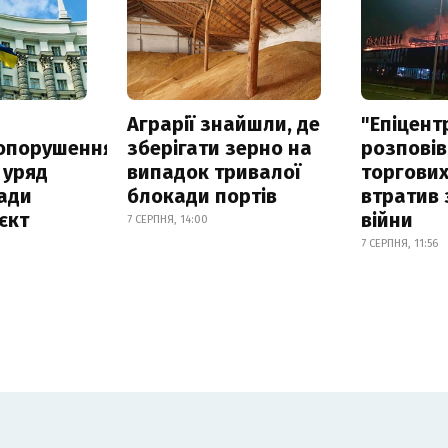
а
Аграрії знайшли, де
"Епіцент
опорушення
зберігати зерно на
розповів
 уряд
випадок тривалої
торгових
ади
блокади портів
втратив 
єкт
війни
7 СЕРПНЯ, 14:00
7 СЕРПНЯ, 11:56