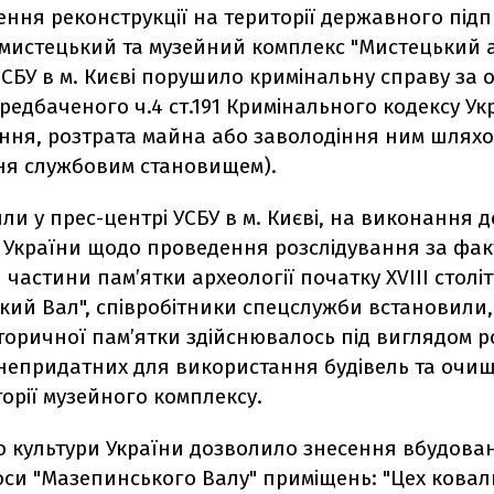
ння реконструкції на території державного під
-мистецький та музейний комплекс "Мистецький а
СБУ в м. Києві порушило кримінальну справу за 
редбаченого ч.4 ст.191 Кримінального кодексу Ук
ння, розтрата майна або заволодіння ним шлях
я службовим становищем).
ли у прес-центрі УСБУ в м. Києві, на виконання 
 України щодо проведення розслідування за фа
частини пам’ятки археології початку XVIII столі
кий Вал", співробітники спецслужби встановили
оричної пам’ятки здійснювалось під виглядом ро
непридатних для використання будівель та очищ
торії музейного комплексу.
о культури України дозволило знесення вбудован
оси "Мазепинського Валу" приміщень: "Цех ковал