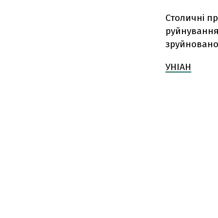
Столичні п
руйнування 
зруйновано
УНІАН