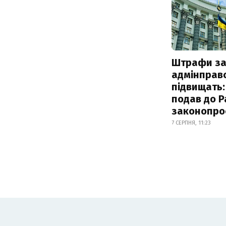
Штрафи з
адмінправ
підвищать:
подав до Р
законопро
7 СЕРПНЯ, 11:23