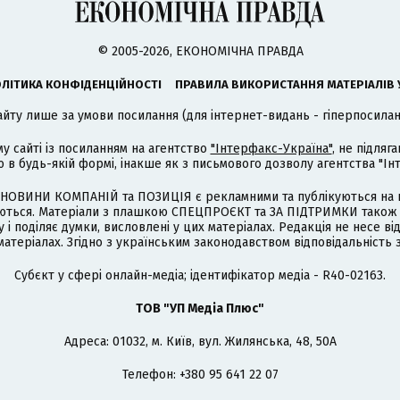
© 2005-2026, ЕКОНОМІЧНА ПРАВДА
ЛІТИКА КОНФІДЕНЦІЙНОСТІ
ПРАВИЛА ВИКОРИСТАННЯ МАТЕРІАЛІВ 
айту лише за умови посилання (для інтернет-видань - гіперпосиланн
му сайті із посиланням на агентство
"Інтерфакс-Україна"
, не підля
 будь-якій формі, інакше як з письмового дозволу агентства "Ін
НОВИНИ КОМПАНІЙ та ПОЗИЦІЯ є рекламними та публікуються на п
туються. Матеріали з плашкою СПЕЦПРОЄКТ та ЗА ПІДТРИМКИ також
 і поділяє думки, висловлені у цих матеріалах. Редакція не несе ві
атеріалах. Згідно з українським законодавством відповідальність 
Cубєкт у сфері онлайн-медіа; ідентифікатор медіа - R40-02163.
ТОВ "УП Медіа Плюс"
Адреса: 01032, м. Київ, вул. Жилянська, 48, 50А
Телефон: +380 95 641 22 07