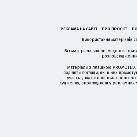
РЕКЛАМА НА САЙТІ
ПРО ПРОЄКТ
ПО
Використання матеріалів с
Всі матеріали, які розміщені на цьо
розповсюдженню в
Матеріали з плашкою PROMOTED, 
поділяти погляди, які в них промо
участь у підготовці цього контенту
судження, оприлюднені у рекламних м