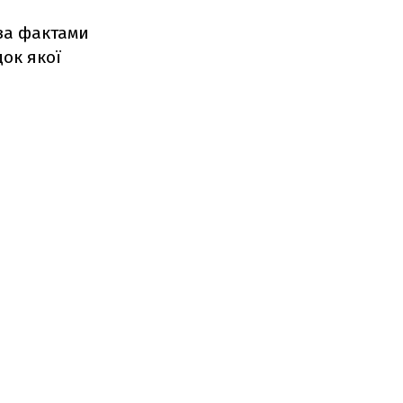
за фактами
док якої