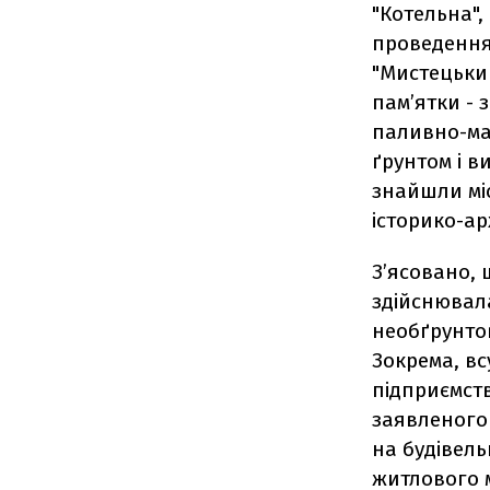
"Котельна",
проведення
"Мистецьки
пам’ятки -
паливно-мас
ґрунтом і в
знайшли мі
історико-ар
З’ясовано, 
здійснювала
необґрунто
Зокрема, в
підприємств
заявленого
на будівел
житлового 