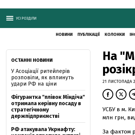
УСІ РОЗДІЛИ
НОВИНИ
ПУБЛІКАЦІЇ
КОЛОНКИ
ІН
На "М
ОСТАННІ НОВИНИ
розік
У Асоціації ритейлерів
розповіли, як вплинуть
21 ЛИСТОПАДА 20
удари РФ на ціни
Фігурантка "плівок Міндіча"
отримала керівну посаду в
УСБУ в м. К
стратегічному
держпідприємстві
млн грн, ви
РФ атакувала Укрнафту:
За фактом 