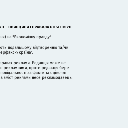
УП
ПРИНЦИПИ І ПРАВИЛА РОБОТИ УП
я) на "Економічну правду".
гають подальшому відтворенню та/чи
терфакс-Україна".
равах реклами. Редакція може не
 є рекламними, проте редакція бере
дповідальності за факти та оціночні
за зміст реклами несе рекламодавець.