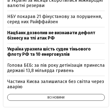
В Україні за місяць скоротилися міжнародні
валютні резерви
НБУ покарав 21 фінустанову за порушення,
серед них Райффайзен
Нацбанк дозволив не визнавати дефолт
бізнесу на тлі атак РФ
Україна уразила шість суден тіньового
флоту РФ та 10 енерговузлів
Голова БЕБ: за пів року детінізація принесла
державі 13,8 мільярда гривень
Частина Києва залишилася без світла через
аварію
ВСІ НОВИНИ