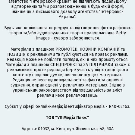
агентство
"Інтерфакс-Україна"
, не підлягають подальшому
відтворенню та/чи розповсюдженню в будь-якій формі,
інакше як з письмового дозволу агентства "Інтерфакс-
Україна".
Будь-яке копіювання, передрук та відтворення фотографічних
творів та/або аудіовізуальних творів правовласника Getty
Images - суворо забороняється.
Матеріали з плашкою PROMOTED, НОВИНИ КОМПАНІЙ та
ПОЗИЦІЯ є рекламними та публікуються на правах реклами.
Редакція може не поділяти погляди, які в них промотуються.
Матеріали з плашкою СПЕЦПРОЄКТ та ЗА ПІДТРИМКИ також є
рекламними, проте редакція бере участь у підготовці цього
контенту і поділяє думки, висловлені у цих матеріалах.
Редакція не несе відповідальності за факти та оціночні
судження, оприлюднені у рекламних матеріалах. Згідно з
українським законодавством відповідальність за зміст
реклами несе рекламодавець.
Cубєкт у сфері онлайн-медіа; ідентифікатор медіа - R40-02163.
ТОВ "УП Медіа Плюс"
Адреса: 01032, м. Київ, вул. Жилянська, 48, 50А