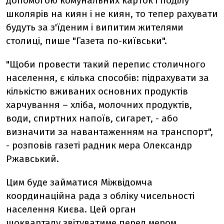
допомогою комунальних карток і поділу
школярів на киян і не киян, то тепер рахувати
будуть за з'їденим і випитим жителями
столиці, пише "Газета по-київськи".
"Щоби провести такий перепис столичного
населення, є кілька способів: підрахувати за
кількістю вживаних основних продуктів
харчування – хліба, молочних продуктів,
води, спиртних напоїв, сигарет, - або
визначити за навантаженням на транспорт",
- розповів газеті радник мера Олександр
Ржавський.
Цим буде займатися Міжвідомча
координаційна рада з обліку чисельності
населення Києва. Цей орган
щокварталу звітуватиме перед мером