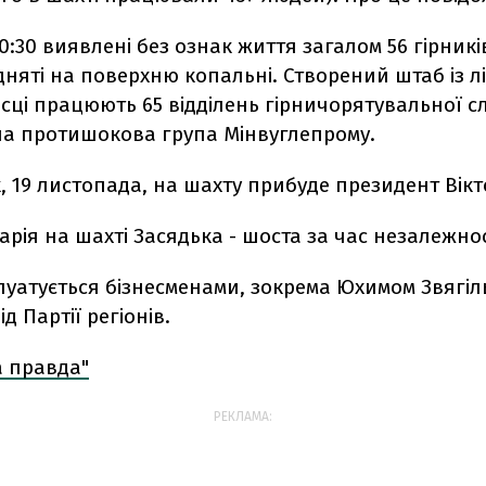
0:30 виявлені без ознак життя загалом 56 гірників
дняті на поверхню копальні. Створений штаб із лі
місці працюють 65 відділень гірничорятувальної с
на протишокова група Мінвуглепрому.
, 19 листопада, на шахту прибуде президент Вік
рія на шахті Засядька - шоста за час незалежнос
луатується бізнесменами, зокрема Юхимом Звягіл
д Партії регіонів.
а правда"
РЕКЛАМА: