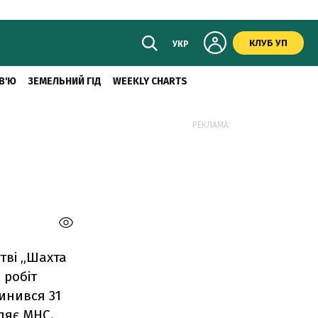
КЛУБ УП
УКР
В'Ю
ЗЕМЕЛЬНИЙ ГІД
WEEKLY CHARTS
РЕКЛАМА:
а
тві „Шахта
 робіт
пинився 31
ляє МНС.