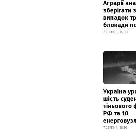
Аграрії зн
зберігати 
випадок т
блокади по
7 СЕРПНЯ, 14:00
Україна ур
шість суде
тіньового 
РФ та 10
енерговузл
7 СЕРПНЯ, 18:10