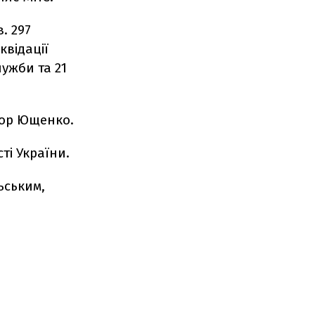
. 297
квідації
лужби та 21
тор Ющенко.
ті України.
ьським,