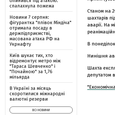
опинився під атакою:
спалахнула пожежа
Станом на 2
Новини 7 серпня:
шахтарів пі
фігурантка "плівок Міндіча"
аварії. На 
отримала посаду в
реанімацій
держпідприємстві,
масована атака РФ на
В понеділок
Укрнафту
Київ шукає тих, хто
Нинішня ава
відремонтує метро між
"Тараса Шевченко" і
Шахта експ
"Почайною" за 1,76
депутатом ві
мільярда
"Економічн
В Україні за місяць
скоротилися міжнародні
валютні резерви
ВСІ НОВИНИ