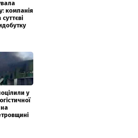
увала
: компанія
 суттєві
идобутку
поцілили у
огістичної
 на
етровщині