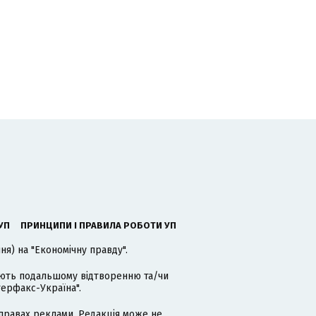
УП
ПРИНЦИПИ І ПРАВИЛА РОБОТИ УП
я) на "Економічну правду".
гають подальшому відтворенню та/чи
терфакс-Україна".
равах реклами. Редакція може не