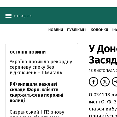
УСІ РОЗДІЛИ
НОВИНИ
ПУБЛІКАЦІЇ
КОЛОНКИ
ІН
У Дон
ОСТАННІ НОВИНИ
Засяд
Україна пройшла рекордну
серпневу спеку без
18 ЛИСТОПАДА 2
відключень – Шмигаль
РФ знищила важливі
склади Фори: клієнти
О 03:11 18 
скаржаться на порожні
полиці
імені О. Ф. 
стався вибу
Сизранський НПЗ знову
гірник (усь