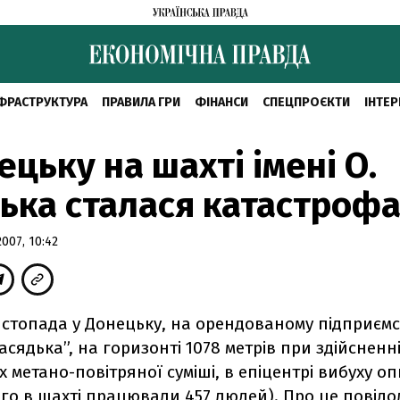
ФРАСТРУКТУРА
ПРАВИЛА ГРИ
ФІНАНСИ
СПЕЦПРОЄКТИ
ІНТЕР
ецьку на шахті імені О.
ька сталася катастроф
007, 10:42
листопада у Донецьку, на орендованому підприємс
Засядька”, на горизонті 1078 метрів при здійсненні
х метано-повітряної суміші, в епіцентрі вибуху о
ого в шахті працювали 457 людей). Про це повідо