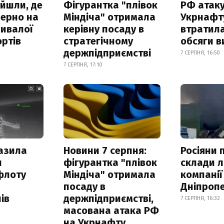
айшли, де
Фігурантка "плівок
РФ атак
зерно на
Міндіча" отримала
Укрнафту
ривалої
керівну посаду в
втратила
ртів
стратегічному
обсяги в
держпідприємстві
7 СЕРПНЯ, 16:50
7 СЕРПНЯ, 17:10
азила
Новини 7 серпня:
Росіяни 
н
фігурантка "плівок
склади л
флоту
Міндіча" отримала
компанії
посаду в
Дніпроп
ів
держпідприємстві,
7 СЕРПНЯ, 16:32
масована атака РФ
на Укрнафту