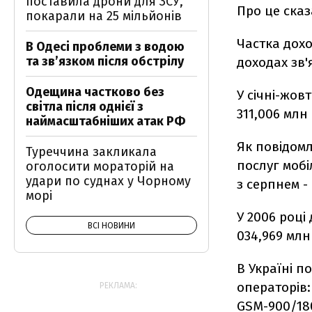
поставила дрони для ЗСУ,
Про це сказ
покарали на 25 мільйонів
Частка дохо
В Одесі проблеми з водою
та звʼязком після обстрілу
доходах зв'
Одещина частково без
У січні-жов
світла після однієї з
311,006 млн
наймасштабніших атак РФ
Як повідомл
Туреччина закликала
послуг мобі
оголосити мораторій на
удари по суднах у Чорному
з серпнем - 
морі
У 2006 році
ВСІ НОВИНИ
034,969 млн
В Україні п
операторів:
РЕКЛАМА:
GSM-900/180