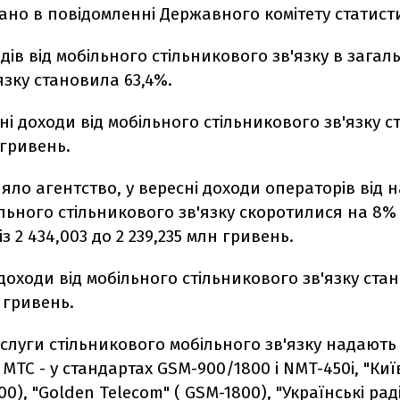
ано в повідомленні Державного комітету статист
дів від мобільного стільникового зв'язку в загал
язку становила 63,4%.
тні доходи від мобільного стільникового зв'язку 
 гривень.
яло агентство, у вересні доходи операторів від 
льного стільникового зв'язку скоротилися на 8%
із 2 434,003 до 2 239,235 млн гривень.
 доходи від мобільного стільникового зв'язку ста
 гривень.
ослуги стільникового мобільного зв'язку надають
 МТС - у стандартах GSM-900/1800 і NMT-450i, "Киї
0), "Golden Telecom" ( GSM-1800), "Українські рад