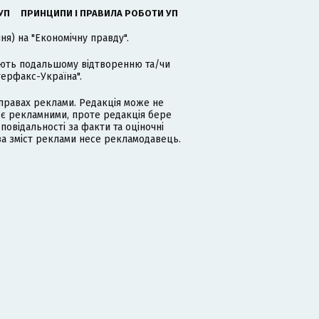
УП
ПРИНЦИПИ І ПРАВИЛА РОБОТИ УП
я) на "Економічну правду".
гають подальшому відтворенню та/чи
терфакс-Україна".
равах реклами. Редакція може не
 є рекламними, проте редакція бере
дповідальності за факти та оціночні
за зміст реклами несе рекламодавець.