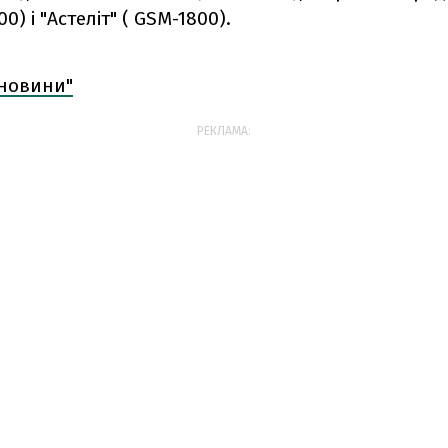
) і "Астеліт" ( GSM-1800).
 новини"
РЕКЛАМА: