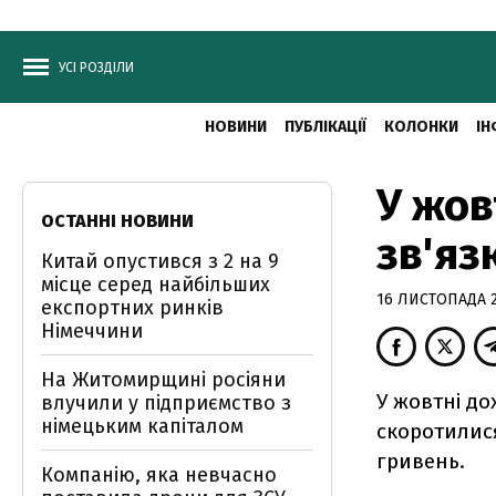
УСІ РОЗДІЛИ
НОВИНИ
ПУБЛІКАЦІЇ
КОЛОНКИ
ІН
У жов
ОСТАННІ НОВИНИ
зв'яз
Китай опустився з 2 на 9
місце серед найбільших
16 ЛИСТОПАДА 20
експортних ринків
Німеччини
На Житомирщині росіяни
У жовтні до
влучили у підприємство з
німецьким капіталом
скоротилися
гривень.
Компанію, яка невчасно