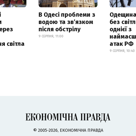
і
В Одесі проблеми з
Одещина
и
водою та звʼязком
без світл
ерез
після обстрілу
однієї з
наймасш
9 СЕРПНЯ, 11:00
я світла
атак РФ
9 СЕРПНЯ, 10:40
© 2005-2026, ЕКОНОМІЧНА ПРАВДА