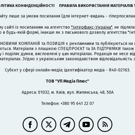
ЛІТИКА КОНФІДЕНЦІЙНОСТІ
ПРАВИЛА ВИКОРИСТАННЯ МАТЕРІАЛІВ 
айту лише за умови посилання (для інтернет-видань - гіперпосиланн
му сайті із посиланням на агентство
"Інтерфакс-Україна"
, не підля
 будь-якій формі, інакше як з письмового дозволу агентства "Ін
НОВИНИ КОМПАНІЙ та ПОЗИЦІЯ є рекламними та публікуються на п
туються. Матеріали з плашкою СПЕЦПРОЄКТ та ЗА ПІДТРИМКИ також
 і поділяє думки, висловлені у цих матеріалах. Редакція не несе ві
атеріалах. Згідно з українським законодавством відповідальність 
Cубєкт у сфері онлайн-медіа; ідентифікатор медіа - R40-02163.
ТОВ "УП Медіа Плюс"
Адреса: 01032, м. Київ, вул. Жилянська, 48, 50А
Телефон: +380 95 641 22 07