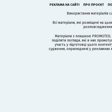
РЕКЛАМА НА САЙТІ
ПРО ПРОЄКТ
ПО
Використання матеріалів с
Всі матеріали, які розміщені на цьо
розповсюдженню в
Матеріали з плашкою PROMOTED, 
поділяти погляди, які в них промо
участь у підготовці цього контенту
судження, оприлюднені у рекламних м