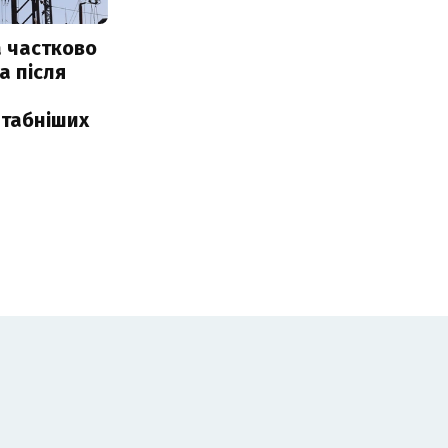
 частково
а після
табніших