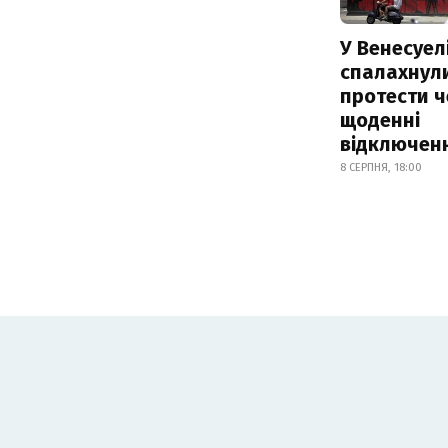
У Венесуел
спалахнул
протести ч
щоденні
відключенн
8 СЕРПНЯ, 18:00