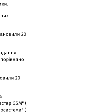
ики.
ьних
становили 20
надання
 порівняно
новили 20
 5
встар GSM" (
іосистеми" (