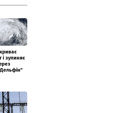
акриває
 і зупиняє
ерез
"Дельфін"