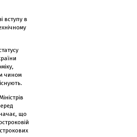
і вступу в
технічному
статусу
країни
міку,
им чином
існують.
Міністрів
перед
значає, що
остроковій
острокових