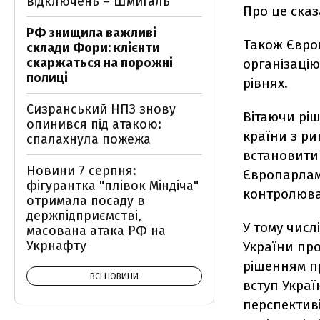
відключень – Шмигаль
Про це сказ
РФ знищила важливі
Також Європ
склади Фори: клієнти
скаржаться на порожні
організацію
полиці
рівнях.
Сизранський НПЗ знову
Вітаючи ріш
опинився під атакою:
країни з р
спалахнула пожежа
встановити
Новини 7 серпня:
Європарлам
фігурантка "плівок Міндіча"
контролюват
отримала посаду в
держпідприємстві,
У тому числ
масована атака РФ на
Укрнафту
України про
рішенням пр
ВСІ НОВИНИ
вступ Украї
перспективі