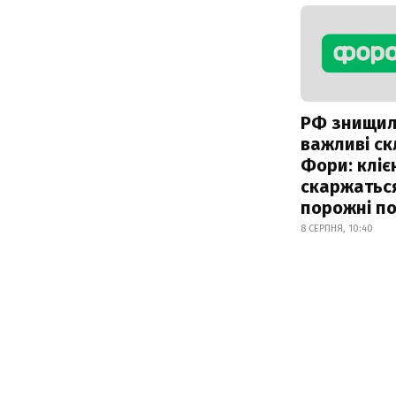
РФ знищи
важливі с
Фори: кліє
скаржатьс
порожні по
8 СЕРПНЯ, 10:40