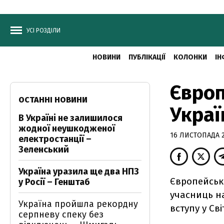
УСІ РОЗДІЛИ
НОВИНИ
ПУБЛІКАЦІЇ
КОЛОНКИ
ІН
Європ
ОСТАННІ НОВИНИ
Украї
В Україні не залишилося
жодної неушкодженої
16 ЛИСТОПАДА 20
електростанції –
Зеленський
Україна уразила ще два НПЗ
Європейськи
у Росії – Генштаб
учасниць на
Україна пройшла рекордну
вступу у Сві
серпневу спеку без