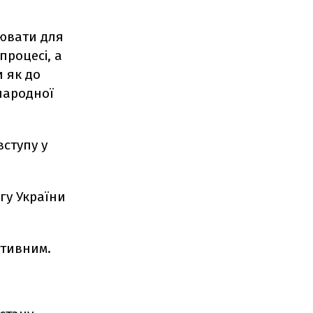
нювати для
процесі, а
и як до
народної
вступу у
гу України
ативним.