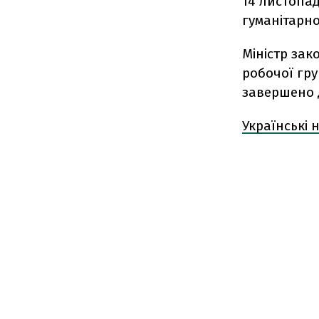
14 листопа
гуманітарно
Міністр зак
робочої гру
завершено 
Українські