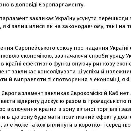
ано в доповіді Європарламенту.
арламент закликає Україну усунути перешкоди з
, які залишилися як на законодавчому, так і на 
ення Європейського союзу про надання Україні 
инковою економікою, зазначаючи спроби уряду У
 в країні ефективно функціонуючу ринкову еконо
ент закликає консолідувати ці успіхи й належн
и й виправляти ті спотворення в економіці, які 
і Європарламент закликає Єврокомісію й Кабінет 
вести відкриту дискусію разом із громадськістю 
о включення країни в зону вільної торгівлі і за
ни в цю зону буде мати позитивний ефект у довг
, але може також вплинути в коротко- і середнь