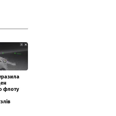
уразила
ден
о флоту
злів