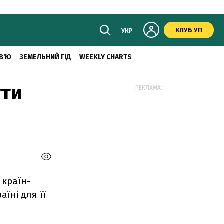
КЛУБ УП
УКР
В'Ю
ЗЕМЕЛЬНИЙ ГІД
WEEKLY CHARTS
гти
РЕКЛАМА:
 країн-
їні для її