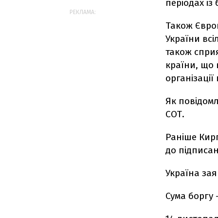
періодах із 
РЕКЛАМА:
Також Євро
України всі
також сприя
країни, що
організації 
Як повідомл
СОТ.
Раніше Кир
до підписан
Україна за
Сума боргу 