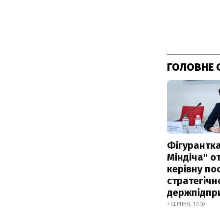
ГОЛОВНЕ 
Фігурантка
Міндіча" 
керівну по
стратегічн
держпідпр
7 СЕРПНЯ, 17:10