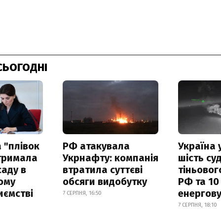
СЬОГОДНІ
 "плівок
РФ атакувала
Україна 
отримала
Укрнафту: компанія
шість су
саду в
втратила суттєві
тіньовог
ому
обсяги видобутку
РФ та 10
иємстві
енергову
7 СЕРПНЯ, 16:50
7 СЕРПНЯ, 18:10