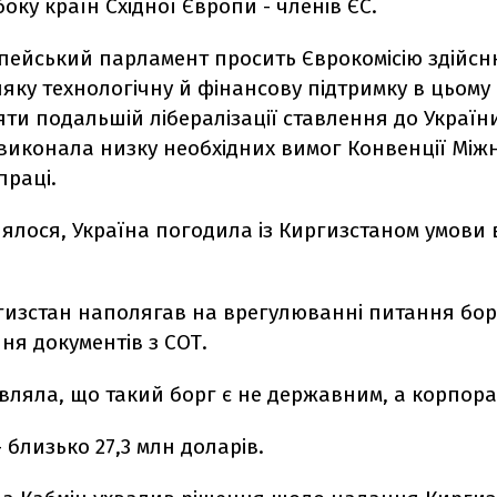
боку країн Східної Європи - членів ЄС.
пейський парламент просить Єврокомісію здійс
ляку технологічну й фінансову підтримку в цьому 
ти подальшій лібералізації ставлення до Україн
 виконала низку необхідних вимог Конвенції Між
праці.
ялося, Україна погодила із Киргизстаном умови 
гизстан наполягав на врегулюванні питання бор
ня документів з СОТ.
являла, що такий борг є не державним, а корпор
- близько 27,3 млн доларів.