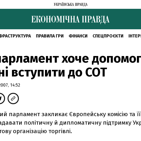
ФРАСТРУКТУРА
ПРАВИЛА ГРИ
ФІНАНСИ
СПЕЦПРОЄКТИ
ІНТЕР
арламент хоче допомо
ні вступити до СОТ
07, 14:52
й парламент закликає Європейську комісію та її
давати політичну й дипломатичну підтримку Укра
тову організацію торгівлі.