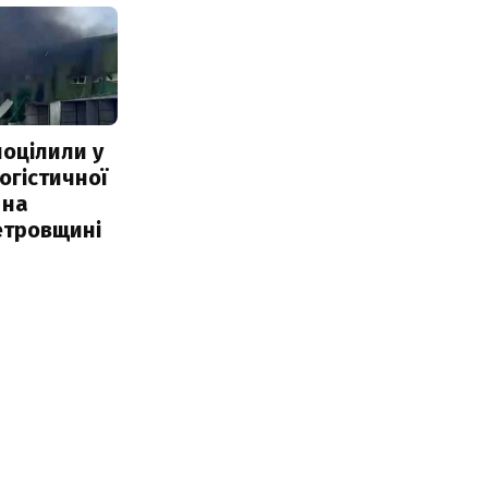
поцілили у
огістичної
 на
етровщині