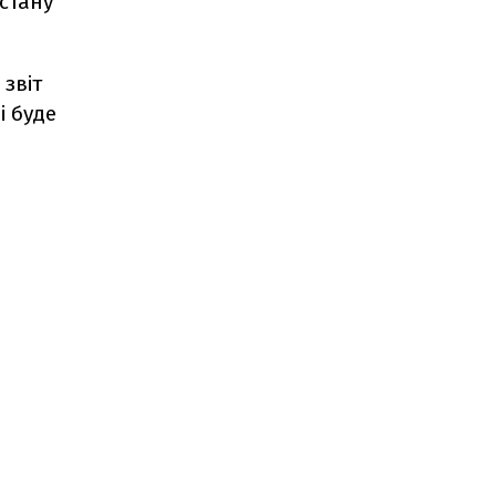
стану
звіт
і буде