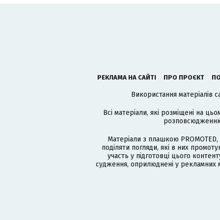
РЕКЛАМА НА САЙТІ
ПРО ПРОЄКТ
ПО
Використання матеріалів с
Всі матеріали, які розміщені на цьо
розповсюдженню в
Матеріали з плашкою PROMOTED, 
поділяти погляди, які в них промо
участь у підготовці цього контенту
судження, оприлюднені у рекламних м