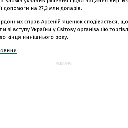
да Кабмін ухвалив рішення щодо надання Киргиз
ї допомоги на 27,3 млн доларів.
ордонних справ Арсеній Яценюк сподівається, що 
пи зі вступу України у Світову організацію торгівл
до кінця нинішнього року.
 новини
РЕКЛАМА: