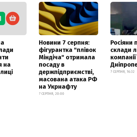
ла
Новини 7 серпня:
Росіяни 
клади
фігурантка "плівок
склади л
нти
Міндіча" отримала
компанії
я на
посаду в
Дніпроп
лиці
держпідприємстві,
7 СЕРПНЯ, 16:32
масована атака РФ
на Укрнафту
7 СЕРПНЯ, 20:00