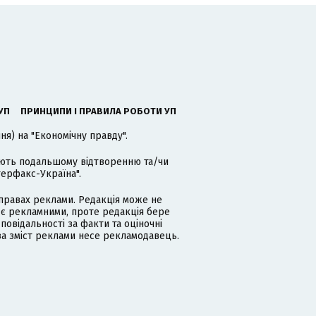
УП
ПРИНЦИПИ І ПРАВИЛА РОБОТИ УП
я) на "Економічну правду".
гають подальшому відтворенню та/чи
терфакс-Україна".
равах реклами. Редакція може не
 є рекламними, проте редакція бере
дповідальності за факти та оціночні
за зміст реклами несе рекламодавець.