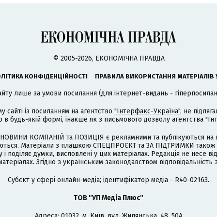
© 2005-2026, ЕКОНОМІЧНА ПРАВДА
ЛІТИКА КОНФІДЕНЦІЙНОСТІ
ПРАВИЛА ВИКОРИСТАННЯ МАТЕРІАЛІВ 
айту лише за умови посилання (для інтернет-видань - гіперпосиланн
му сайті із посиланням на агентство
"Інтерфакс-Україна"
, не підля
 будь-якій формі, інакше як з письмового дозволу агентства "Ін
НОВИНИ КОМПАНІЙ та ПОЗИЦІЯ є рекламними та публікуються на п
туються. Матеріали з плашкою СПЕЦПРОЄКТ та ЗА ПІДТРИМКИ також
 і поділяє думки, висловлені у цих матеріалах. Редакція не несе ві
атеріалах. Згідно з українським законодавством відповідальність 
Cубєкт у сфері онлайн-медіа; ідентифікатор медіа - R40-02163.
ТОВ "УП Медіа Плюс"
Адреса: 01032, м. Київ, вул. Жилянська, 48, 50А