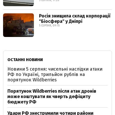
5 СЕРПНЯ, 17:20
Росія знищила склад корпорації
"Біосфера" у Дніпрі
5 СЕРПНЯ, 09:15
ОСТАННІ НОВИНИ
Новини 5 серпня: чисельні наслідки атаки
РФ по Україні, трильйон рублів на
порятунок Wildberries
Порятунок Wildberries після атак дронів
може коштувати як чверть дефіциту
бюджету РФ
Удари РФ знеструмили чотири райони