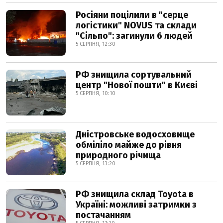
Росіяни поцілили в "серце
логістики" NOVUS та склади
"Сільпо": загинули 6 людей
5 СЕРПНЯ, 12:30
РФ знищила сортувальний
центр "Нової пошти" в Києві
5 СЕРПНЯ, 10:10
Дністровське водосховище
обміліло майже до рівня
природного річища
5 СЕРПНЯ, 13:20
РФ знищила склад Toyota в
Україні: можливі затримки з
постачанням