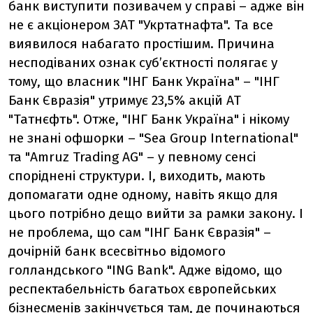
банк виступити позивачем у справі – адже він
не є акціонером ЗАТ "Укртатнафта". Та все
виявилося набагато простішим. Причина
несподіваних ознак суб’єктності полягає у
тому, що власник "ІНГ Банк Україна" – "ІНГ
Банк Євразія" утримує 23,5% акцій АТ
"Татнєфть". Отже, "ІНГ Банк Україна" і нікому
не знані офшорки – "Sea Group International"
та "Amruz Trading AG" – у певному сенсі
споріднені структури. І, виходить, мають
допомагати одне одному, навіть якщо для
цього потрібно дещо вийти за рамки закону. І
не проблема, що сам "ІНГ Банк Євразія" –
дочірній банк всесвітньо відомого
голландського "ING Bank". Адже відомо, що
респектабельність багатьох європейських
бізнесменів закінчується там, де починаються