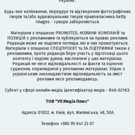
Україна".
Будь-яке копіювання, передрук та відтворення фотографічних
творів та/або аудіовізуальних творів правовласника Getty
Images - суворо забороняється.
Матеріали з плашкою PROMOTED, НОВИНИ КОМПАНІЙ та
ПОЗИЦІЯ є рекламними та публікуються на правах реклами.
Редакція може не поділяти погляди, які в них промотуються.
Матеріали з плашкою СПЕЦПРОЄКТ та ЗА ПІДТРИМКИ також є
рекламними, проте редакція бере участь у підготовці цього
контенту і поділяє думки, висловлені у цих матеріалах.
Редакція не несе відповідальності за факти та оціночні
судження, оприлюднені у рекламних матеріалах. Згідно з
українським законодавством відповідальність за зміст
реклами несе рекламодавець.
Cубєкт у сфері онлайн-медіа; ідентифікатор медіа - R40-02163.
ТОВ "УП Медіа Плюс"
Адреса: 01032, м. Київ, вул. Жилянська, 48, 50А
Телефон: +380 95 641 22 07