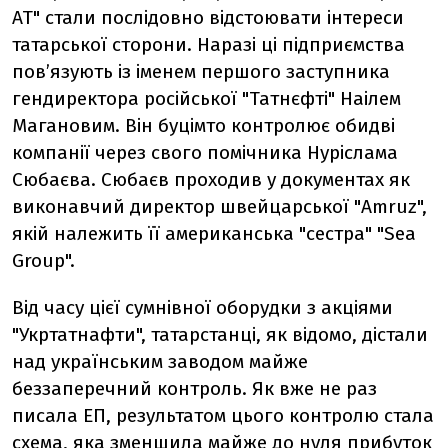
АТ" стали послідовно відстоювати інтереси
татарської сторони. Наразі ці підприємства
пов’язують із іменем першого заступника
гендиректора російської "Татнєфті" Наілем
Магановим. Він буцімто контролює обидві
компанії через свого помічника Нуріслама
Сюбаєва. Сюбаєв проходив у документах як
виконавчий директор швейцарської "Amruz",
якій належить її американська "сестра" "Sea
Group".
Від часу цієї сумнівної оборудки з акціями
"Укртатнафти", татарстанці, як відомо, дістали
над українським заводом майже
беззаперечний контроль. Як вже не раз
писала ЕП, результатом цього контролю стала
схема, яка зменшила майже до нуля прибуток