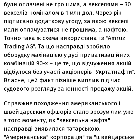
були оплачені не грошима, а векселями – 30
векселів номіналом в 1 млн дол. Через рік
підписано додаткову угоду, за якою векселі
мали оплачуватися не грошима, а нафтою.
Точно така ж схема використана і з "Amruz
Trading AG". Та що насправді зробило
оборудку махінацією у дусі приватизаційних
комбінацій 90-х – це те, що відчуження акцій
відбулося без участі акціонерів "Укртатнафти".
Власне, цей факт пізніше виплив під час
судового розгляду законності продажу акцій.
Справжнє походження американського і
швейцарських офшорів стало зрозумілим уже
з того моменту, як "вексельна нафта"
насправді виявилася татарською.
"Американська" корпорація" та "швейцарське