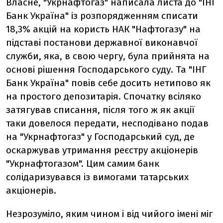
Власне, "Укрнафтогаз" написала листа до "ІНГ
Банк Україна" із розпорядженням списати
18,3% акцій на користь НАК "Нафтогазу" на
підставі постанови державної виконавчої
служби, яка, в свою чергу, була прийнята на
основі рішення Господарського суду. Та "ІНГ
Банк Україна" повів себе досить нетипово як
на простого депозитарія. Спочатку всіляко
затягував списання, після того ж як акції
таки довелося передати, несподівано подав
на "Укрнафтогаз" у Господарський суд, де
оскаржував утримання реєстру акціонерів
"Укрнафтогазом". Цим самим банк
солідаризувався із вимогами татарських
акціонерів.
Незрозуміло, яким чином і від чийого імені міг