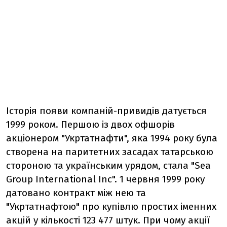
Історія появи компаній-привидів датується
1999 роком. Першою із двох офшорів
акціонером "Укртатнафти", яка 1994 року була
створена на паритетних засадах татарською
стороною та українським урядом, стала "Sea
Group International Іnc". 1 червня 1999 року
датовано контракт між нею та
"Укртатнафтою" про купівлю простих іменних
акцій у кількості 123 477 штук. При чому акції