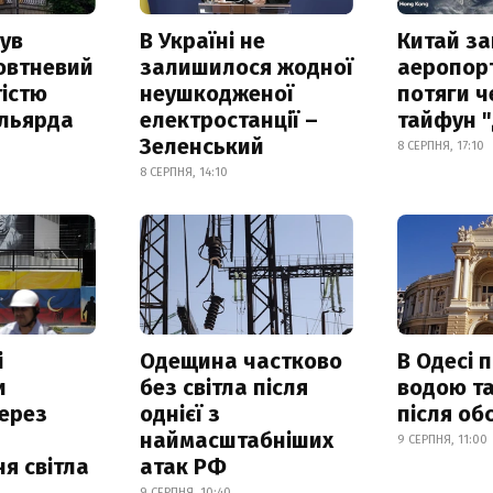
ув
В Україні не
Китай з
овтневий
залишилося жодної
аеропорт
істю
неушкодженої
потяги ч
ільярда
електростанції –
тайфун 
Зеленський
8 СЕРПНЯ, 17:10
8 СЕРПНЯ, 14:10
і
Одещина частково
В Одесі 
и
без світла після
водою та
ерез
однієї з
після об
наймасштабніших
9 СЕРПНЯ, 11:00
я світла
атак РФ
9 СЕРПНЯ, 10:40