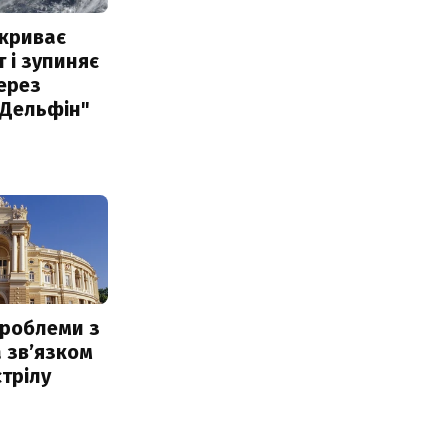
акриває
 і зупиняє
ерез
"Дельфін"
проблеми з
 звʼязком
стрілу