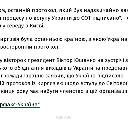
ом, останній протокол, який був надзвичайно в
процесу по вступу України до СОТ підписано", - 
 у середу в Києві.
Киргизія була останньою країною, з якою Україн
двосторонній протокол.
у вівторок президент Віктор Ющенко на зустрічі 
ького об’єднання вихідців із України та предста
 громади Ізраїлю заявив, що Україна підписала
й протокол із Киргизією щодо вступу до Світової 
о кінця року має набути членство в цій організації
ерфакс-Україна"
РЕКЛАМА: