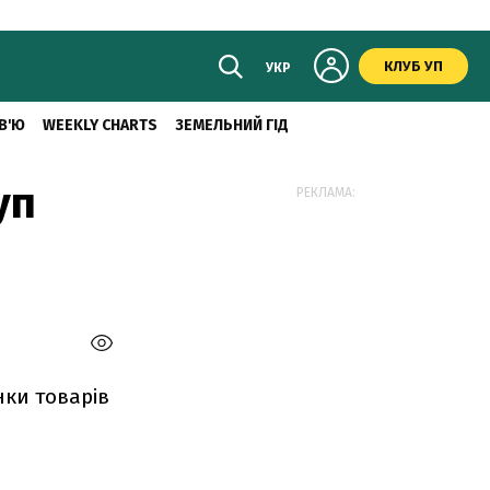
КЛУБ УП
УКР
В'Ю
WEEKLY CHARTS
ЗЕМЕЛЬНИЙ ГІД
уп
РЕКЛАМА:
нки товарів