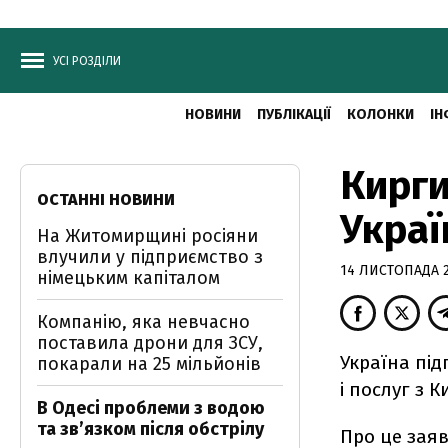
УСІ РОЗДІЛИ
НОВИНИ
ПУБЛІКАЦІЇ
КОЛОНКИ
ІН
Кирги
ОСТАННІ НОВИНИ
Украї
На Житомирщині росіяни
влучили у підприємство з
14 ЛИСТОПАДА 20
німецьким капіталом
Компанію, яка невчасно
поставила дрони для ЗСУ,
Україна під
покарали на 25 мільйонів
і послуг з К
В Одесі проблеми з водою
та звʼязком після обстрілу
Про це заяв