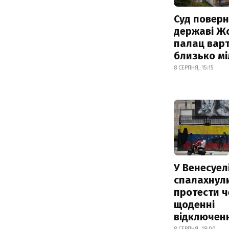
Суд поверн
державі Ж
палац варт
близько м
8 СЕРПНЯ, 15:15
У Венесуел
спалахнул
протести ч
щоденні
відключенн
8 СЕРПНЯ, 18:00