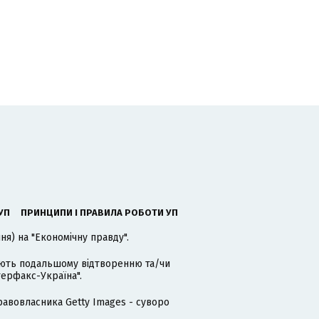
УП
ПРИНЦИПИ І ПРАВИЛА РОБОТИ УП
я) на "Економічну правду".
гають подальшому відтворенню та/чи
терфакс-Україна".
равовласника Getty Images - суворо