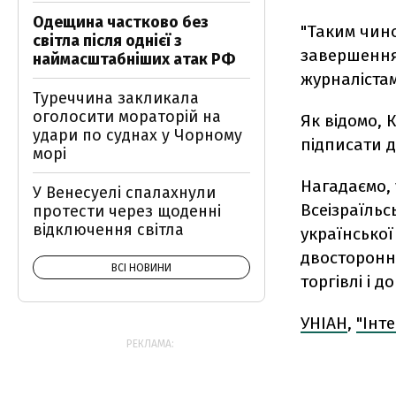
Одещина частково без
"Таким чин
світла після однієї з
завершення 
наймасштабніших атак РФ
журналістам
Туреччина закликала
оголосити мораторій на
Як відомо, 
удари по суднах у Чорному
підписати 
морі
Нагадаємо, 
У Венесуелі спалахнули
Всеізраїльс
протести через щоденні
відключення світла
української
двосторонні
ВСІ НОВИНИ
торгівлі і д
УНІАН
,
"Інт
РЕКЛАМА: