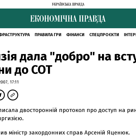
ФРАСТРУКТУРА
ПРАВИЛА ГРИ
ФІНАНСИ
СПЕЦПРОЄКТИ
ІНТЕР
зія дала "добро" на вст
ни до СОТ
07, 17:11
писала двосторонній протокол про доступ на ри
иргизією.
ив міністр закордонних справ Арсеній Яценюк.