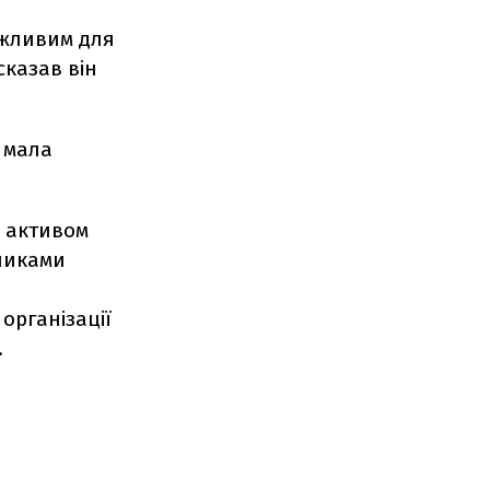
ажливим для
сказав він
а мала
з активом
вниками
організації
.