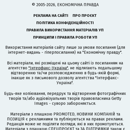
© 2005-2026, ЕКОНОМІЧНА ПРАВДА
РЕКЛАМА НА САЙТІ
ПРО ПРОЄКТ
ПОЛІТИКА КОНФІДЕНЦІЙНОСТІ
ПРАВИЛА ВИКОРИСТАННЯ МАТЕРІАЛІВ УП
ПРИНЦИПИ І ПРАВИЛА РОБОТИ УП
Використання матеріалів сайту лише за умови посилання (для
інтернет-видань - гіперпосилання) на "Економічну правду".
Всі матеріали, які розміщені на цьому сайті із посиланням на
агентство
"Інтерфакс-Україна"
, не підлягають подальшому
відтворенню та/чи розповсюдженню в будь-якій формі,
інакше як з письмового дозволу агентства "Інтерфакс-
Україна".
Будь-яке копіювання, передрук та відтворення фотографічних
творів та/або аудіовізуальних творів правовласника Getty
Images - суворо забороняється.
Матеріали з плашкою PROMOTED, НОВИНИ КОМПАНІЙ та
ПОЗИЦІЯ є рекламними та публікуються на правах реклами.
Редакція може не поділяти погляди, які в них промотуються.
Матеріали з плашкою СПЕЦПРОЄКТ та ЗА ПІДТРИМКИ також є