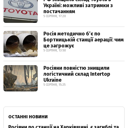
Україні: можливі затримки з
постачанням
5 СЕРПНЯ, 17:20
Росія методично б’є по
Бортницькій станції аерації: чим
це загрожує
5 СЕРПНЯ, 13:50
Росіяни повністю знищили
логістичний склад Intertop
Ukraine
5 СЕРПНЯ, 15:25
ОСТАННІ НОВИНИ
Росіяни по станції на Харківщині, є загиблі та