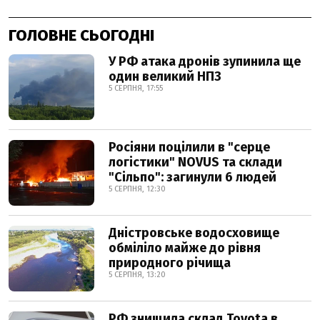
ГОЛОВНЕ СЬОГОДНІ
У РФ атака дронів зупинила ще
один великий НПЗ
5 СЕРПНЯ, 17:55
Росіяни поцілили в "серце
логістики" NOVUS та склади
"Сільпо": загинули 6 людей
5 СЕРПНЯ, 12:30
Дністровське водосховище
обміліло майже до рівня
природного річища
5 СЕРПНЯ, 13:20
РФ знищила склад Toyota в