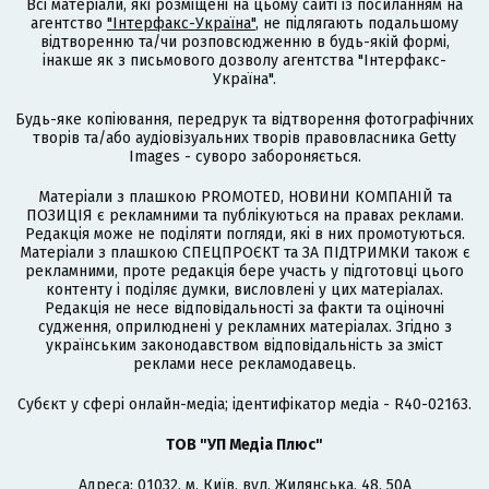
Всі матеріали, які розміщені на цьому сайті із посиланням на
агентство
"Інтерфакс-Україна"
, не підлягають подальшому
відтворенню та/чи розповсюдженню в будь-якій формі,
інакше як з письмового дозволу агентства "Інтерфакс-
Україна".
Будь-яке копіювання, передрук та відтворення фотографічних
творів та/або аудіовізуальних творів правовласника Getty
Images - суворо забороняється.
Матеріали з плашкою PROMOTED, НОВИНИ КОМПАНІЙ та
ПОЗИЦІЯ є рекламними та публікуються на правах реклами.
Редакція може не поділяти погляди, які в них промотуються.
Матеріали з плашкою СПЕЦПРОЄКТ та ЗА ПІДТРИМКИ також є
рекламними, проте редакція бере участь у підготовці цього
контенту і поділяє думки, висловлені у цих матеріалах.
Редакція не несе відповідальності за факти та оціночні
судження, оприлюднені у рекламних матеріалах. Згідно з
українським законодавством відповідальність за зміст
реклами несе рекламодавець.
Cубєкт у сфері онлайн-медіа; ідентифікатор медіа - R40-02163.
ТОВ "УП Медіа Плюс"
Адреса: 01032, м. Київ, вул. Жилянська, 48, 50А