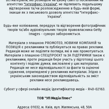
Всі матеріали, які розміщені на цьому сайті із посиланням на
агентство
"Інтерфакс-Україна"
, не підлягають подальшому
відтворенню та/чи розповсюдженню в будь-якій формі,
інакше як з письмового дозволу агентства "Інтерфакс-
Україна".
Будь-яке копіювання, передрук та відтворення фотографічних
творів та/або аудіовізуальних творів правовласника Getty
Images - суворо забороняється.
Матеріали з плашкою PROMOTED, НОВИНИ КОМПАНІЙ та
ПОЗИЦІЯ є рекламними та публікуються на правах реклами.
Редакція може не поділяти погляди, які в них промотуються.
Матеріали з плашкою СПЕЦПРОЄКТ та ЗА ПІДТРИМКИ також є
рекламними, проте редакція бере участь у підготовці цього
контенту і поділяє думки, висловлені у цих матеріалах.
Редакція не несе відповідальності за факти та оціночні
судження, оприлюднені у рекламних матеріалах. Згідно з
українським законодавством відповідальність за зміст
реклами несе рекламодавець.
Cубєкт у сфері онлайн-медіа; ідентифікатор медіа - R40-02163.
ТОВ "УП Медіа Плюс"
Адреса: 01032, м. Київ, вул. Жилянська, 48, 50А