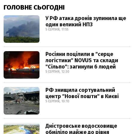
ГОЛОВНЕ СЬОГОДНІ
У РФ атака дронів зупинила ще
один великий НПЗ
5 СЕРПНЯ, 17:55
Росіяни поцілили в "серце
логістики" NOVUS та склади
"Сільпо": загинули 6 людей
5 СЕРПНЯ, 12:30
РФ знищила сортувальний
центр "Нової пошти" в Києві
5 СЕРПНЯ, 10:10
Дністровське водосховище
обміліло майже до рівня