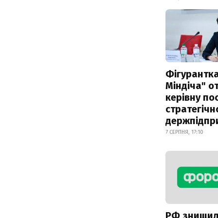
Фігурантка
Міндіча" 
керівну по
стратегічн
держпідпр
7 СЕРПНЯ, 17:10
РФ знищи