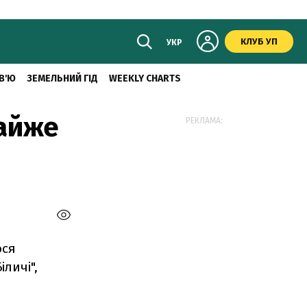
КЛУБ УП
УКР
В'Ю
ЗЕМЕЛЬНИЙ ГІД
WEEKLY CHARTS
майже
РЕКЛАМА:
ося
іличі",