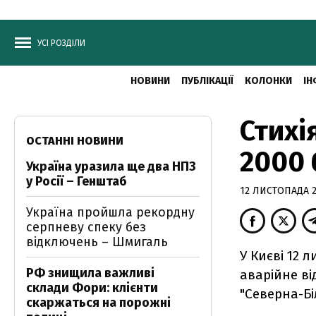
УСІ РОЗДІЛИ
НОВИНИ
ПУБЛІКАЦІЇ
КОЛОНКИ
ІН
Стихі
ОСТАННІ НОВИНИ
2000 
Україна уразила ще два НПЗ
у Росії – Генштаб
12 ЛИСТОПАДА 20
Україна пройшла рекордну
серпневу спеку без
відключень – Шмигаль
У Києві 12 
РФ знищила важливі
аварійне ві
склади Фори: клієнти
"Северна-Бі
скаржаться на порожні