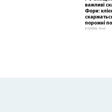
важливі с
Фори: кліє
скаржатьс
порожні по
8 СЕРПНЯ, 10:40