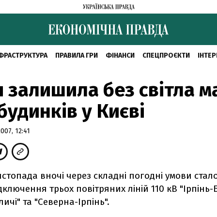
ФРАСТРУКТУРА
ПРАВИЛА ГРИ
ФІНАНСИ
СПЕЦПРОЄКТИ
ІНТЕР
я залишила без світла 
будинків у Києві
07, 12:41
листопада вночі через складні погодні умови стал
дключення трьох повітряних ліній 110 кВ "Ірпінь-Б
личі" та "Северна-Ірпінь".