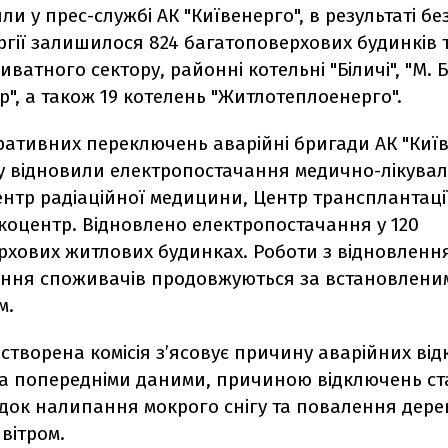
ли у прес-службі АК "Київенерго", в результаті бе
гії залишилося 824 багатоповерхових будинків т
иватного сектору, районні котельні "Біличі", "М. 
", а також 19 котелень "Житлотеплоенерго".
ративних переключень аварійні бригади АК "Київ
у відновили електропостачання медично-лікува
ентр радіаційної медицини, Центр трансплантації
коцентр. Відновлено електропостачання у 120
рхових житлових будинках. Роботи з відновлення
ення споживачів продовжуються за встановлени
м.
створена комісія з’ясовує причину аварійних ві
 За попередніми даними, причиною відключень с
ідок налипання мокрого снігу та повалення дере
вітром.