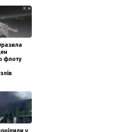
уразила
ден
о флоту
злів
поцілили у