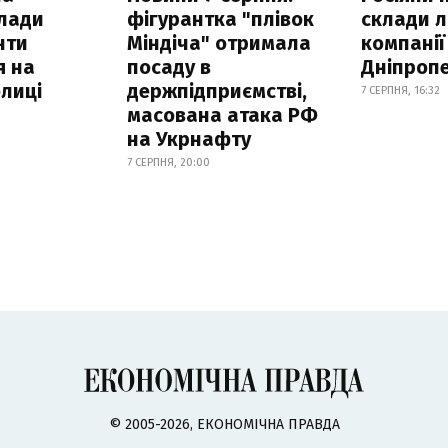
клади
фігурантка "плівок
склади л
нти
Міндіча" отримала
компанії
я на
посаду в
Дніпроп
лиці
держпідприємстві,
7 СЕРПНЯ, 16:32
масована атака РФ
на Укрнафту
7 СЕРПНЯ, 20:00
© 2005-2026, ЕКОНОМІЧНА ПРАВДА