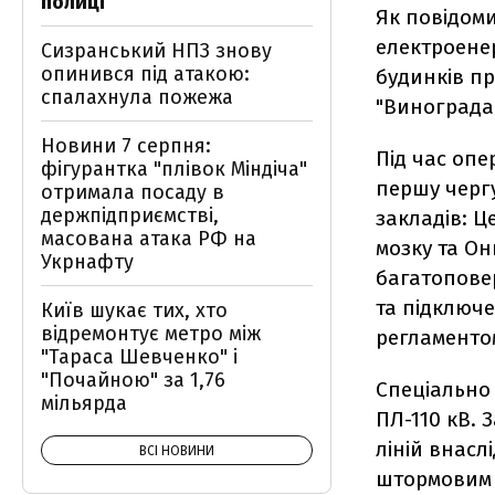
полиці
Як повідоми
електроенер
Сизранський НПЗ знову
опинився під атакою:
будинків пр
спалахнула пожежа
"Виноградар
Новини 7 серпня:
Під час опе
фігурантка "плівок Міндіча"
першу черг
отримала посаду в
держпідприємстві,
закладів: Ц
масована атака РФ на
мозку та Он
Укрнафту
багатопове
та підключ
Київ шукає тих, хто
відремонтує метро між
регламенто
"Тараса Шевченко" і
"Почайною" за 1,76
Спеціально 
мільярда
ПЛ-110 кВ.
ліній внасл
ВСІ НОВИНИ
штормовим 