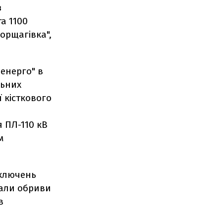
з
а 1100
Борщагівка",
енерго" в
льних
 кісткового
 ПЛ-110 кВ
м
дключень
тали обриви
в