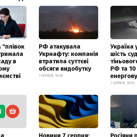
 "плівок
РФ атакувала
Україна 
отримала
Укрнафту: компанія
шість су
саду в
втратила суттєві
тіньовог
ому
обсяги видобутку
РФ та 10
иємстві
енергову
7 СЕРПНЯ, 16:50
7 СЕРПНЯ, 18:10
ла
Новини 7 серпня:
Росіяни 