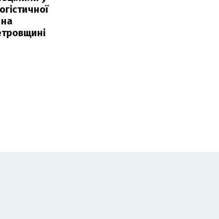
огістичної
 на
етровщині