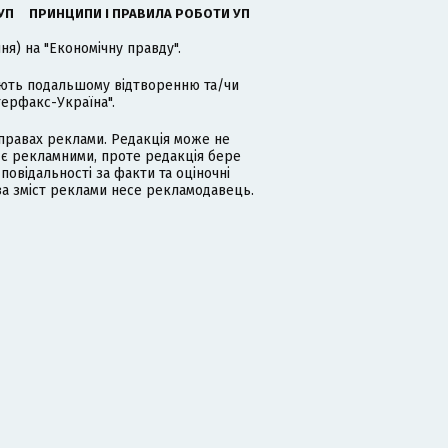
УП
ПРИНЦИПИ І ПРАВИЛА РОБОТИ УП
я) на "Економічну правду".
гають подальшому відтворенню та/чи
терфакс-Україна".
равах реклами. Редакція може не
 є рекламними, проте редакція бере
дповідальності за факти та оціночні
за зміст реклами несе рекламодавець.