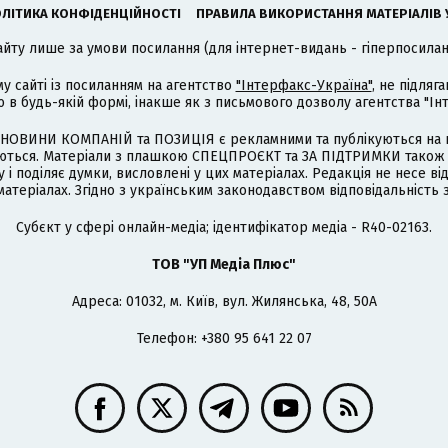
ЛІТИКА КОНФІДЕНЦІЙНОСТІ
ПРАВИЛА ВИКОРИСТАННЯ МАТЕРІАЛІВ 
айту лише за умови посилання (для інтернет-видань - гіперпосиланн
му сайті із посиланням на агентство
"Інтерфакс-Україна"
, не підля
 будь-якій формі, інакше як з письмового дозволу агентства "Ін
НОВИНИ КОМПАНІЙ та ПОЗИЦІЯ є рекламними та публікуються на п
туються. Матеріали з плашкою СПЕЦПРОЄКТ та ЗА ПІДТРИМКИ також
 і поділяє думки, висловлені у цих матеріалах. Редакція не несе ві
атеріалах. Згідно з українським законодавством відповідальність 
Cубєкт у сфері онлайн-медіа; ідентифікатор медіа - R40-02163.
ТОВ "УП Медіа Плюс"
Адреса: 01032, м. Київ, вул. Жилянська, 48, 50А
Телефон: +380 95 641 22 07