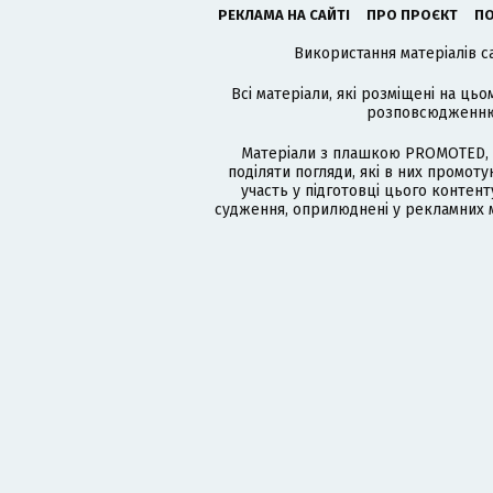
РЕКЛАМА НА САЙТІ
ПРО ПРОЄКТ
ПО
Використання матеріалів с
Всі матеріали, які розміщені на цьо
розповсюдженню в
Матеріали з плашкою PROMOTED, 
поділяти погляди, які в них промо
участь у підготовці цього контенту
судження, оприлюднені у рекламних м