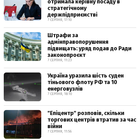
отримала керівну посаду в
стратегічному
держпідприємстві
7 СЕРПНЯ, 17:10
Штрафи за
адмінправопорушення
підвищать: уряд подав до Ради
законопроєкт
7 СЕРПНЯ, 11:23
Україна уразила шість суден
тіньового флоту РФ та 10
енерговузлів
7 СЕРПНЯ, 18:10
"Епіцентр" розповів, скільки
торгових центрів втратив за час
війни
7 СЕРПНЯ, 11:56