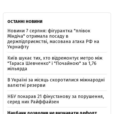
ОСТАННІ НОВИНИ
Новини 7 серпня: фігурантка "плівок
Міндіча" отримала посаду в
держпідприємстві, масована атака РФ на
Укрнафту
Київ шукає тих, хто відремонтує метро між
"Тараса Шевченко" і "Почайною" за 1,76
мільярда
В Україні за місяць скоротилися міжнародні
валютні резерви
НБУ покарав 21 фінустанову за порушення,
серед них Райффайзен
Нацбанк дозволив не визнавати дефолт