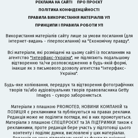
РЕКЛАМА НА САЙТІ
ПРО ПРОЄКТ
ПОЛІТИКА КОНФІДЕНЦІЙНОСТІ
ПРАВИЛА ВИКОРИСТАННЯ МАТЕРІАЛІВ УП
ПРИНЦИПИ І ПРАВИЛА РОБОТИ УП
Використання матеріалів сайту лише за умови посилання (для
інтернет-видань - гіперпосилання) на "Економічну правду".
Всі матеріали, які розміщені на цьому сайті із посиланням на
агентство
"Інтерфакс-Україна"
, не підлягають подальшому
відтворенню та/чи розповсюдженню в будь-якій формі,
інакше як з письмового дозволу агентства "Інтерфакс-
Україна".
Будь-яке копіювання, передрук та відтворення фотографічних
творів та/або аудіовізуальних творів правовласника Getty
Images - суворо забороняється.
Матеріали з плашкою PROMOTED, НОВИНИ КОМПАНІЙ та
ПОЗИЦІЯ є рекламними та публікуються на правах реклами.
Редакція може не поділяти погляди, які в них промотуються.
Матеріали з плашкою СПЕЦПРОЄКТ та ЗА ПІДТРИМКИ також є
рекламними, проте редакція бере участь у підготовці цього
контенту і поділяє думки, висловлені у цих матеріалах.