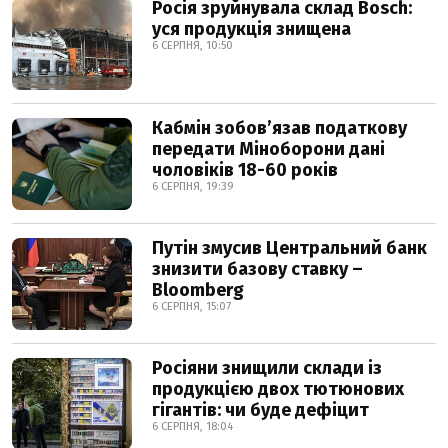
Росія зруйнувала склад Bosch:
уся продукція знищена
6 СЕРПНЯ, 10:50
Кабмін зобовʼязав податкову
передати Міноборони дані
чоловіків 18-60 років
6 СЕРПНЯ, 19:39
Путін змусив Центральний банк
знизити базову ставку –
Bloomberg
6 СЕРПНЯ, 15:07
Росіяни знищили склади із
продукцією двох тютюнових
гігантів: чи буде дефіцит
6 СЕРПНЯ, 18:04