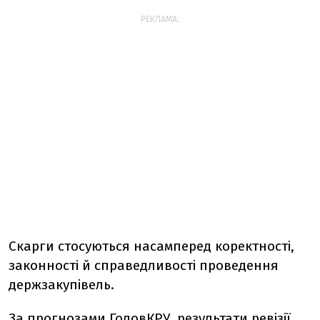
РЕКЛАМА:
Скарги стосуються насамперед коректності,
законності й справедливості проведення
держзакупівель.
За прогнозами ГоловКРУ, результати ревізії