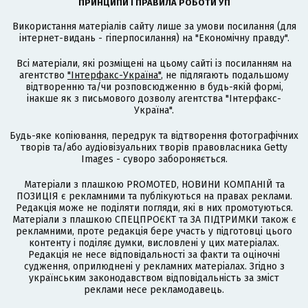
ПРИНЦИПИ І ПРАВИЛА РОБОТИ УП
Використання матеріалів сайту лише за умови посилання (для
інтернет-видань - гіперпосилання) на "Економічну правду".
Всі матеріали, які розміщені на цьому сайті із посиланням на
агентство
"Інтерфакс-Україна"
, не підлягають подальшому
відтворенню та/чи розповсюдженню в будь-якій формі,
інакше як з письмового дозволу агентства "Інтерфакс-
Україна".
Будь-яке копіювання, передрук та відтворення фотографічних
творів та/або аудіовізуальних творів правовласника Getty
Images - суворо забороняється.
Матеріали з плашкою PROMOTED, НОВИНИ КОМПАНІЙ та
ПОЗИЦІЯ є рекламними та публікуються на правах реклами.
Редакція може не поділяти погляди, які в них промотуються.
Матеріали з плашкою СПЕЦПРОЄКТ та ЗА ПІДТРИМКИ також є
рекламними, проте редакція бере участь у підготовці цього
контенту і поділяє думки, висловлені у цих матеріалах.
Редакція не несе відповідальності за факти та оціночні
судження, оприлюднені у рекламних матеріалах. Згідно з
українським законодавством відповідальність за зміст
реклами несе рекламодавець.