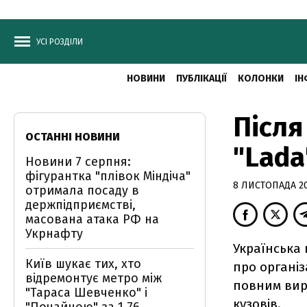
УСІ РОЗДІЛИ
НОВИНИ
ПУБЛІКАЦІЇ
КОЛОНКИ
ІН
Після
ОСТАННІ НОВИНИ
"Lada
Новини 7 серпня:
фігурантка "плівок Міндіча"
8 ЛИСТОПАДА 20
отримала посаду в
держпідприємстві,
масована атака РФ на
Укрнафту
Українська
Київ шукає тих, хто
про організ
відремонтує метро між
повним вир
"Тараса Шевченко" і
кузовів.