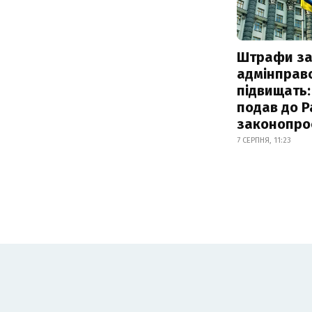
Штрафи з
адмінправ
підвищать:
подав до Р
законопро
7 СЕРПНЯ, 11:23