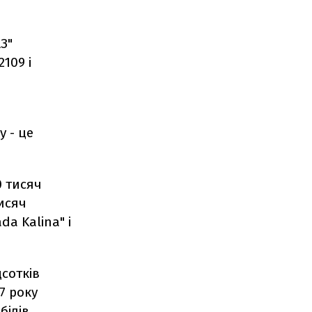
З"
109 і
 - це
0 тисяч
исяч
da Kalina" і
сотків
7 року
білів.