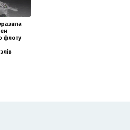
уразила
ден
о флоту
злів