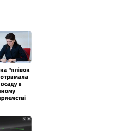
ка "плівок
 отримала
посаду в
чному
приємстві