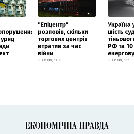
а
"Епіцентр"
Україна 
опорушення
розповів, скільки
шість су
 уряд
торгових центрів
тіньовог
ади
втратив за час
РФ та 10
єкт
війни
енергову
7 СЕРПНЯ, 11:56
7 СЕРПНЯ, 18:10