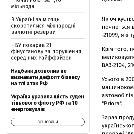
"Почайною" за 1,76
мільярда
Як очікуєть
В Україні за місяць
скоротилися міжнародні
почнеться в
валютні резерви
-21099, які 
НБУ покарав 21
Крім того, 
фінустанову за порушення,
великовузло
серед них Райффайзен
ВАЗ-2104, 210
Нацбанк дозволив не
визнавати дефолт бізнесу
Усього в 20
на тлі атак РФ
машинокомпл
автомобілів
Україна уразила шість суден
тіньового флоту РФ та 10
"Priora".
енерговузлів
Зараз проду
ВСІ НОВИНИ
українськог
продажі "Ав