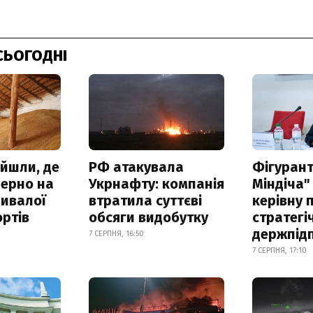
СЬОГОДНІ
айшли, де
РФ атакувала
Фігурант
зерно на
Укрнафту: компанія
Міндіча"
ривалої
втратила суттєві
керівну 
ртів
обсяги видобутку
стратегі
держпід
7 СЕРПНЯ, 16:50
7 СЕРПНЯ, 17:10