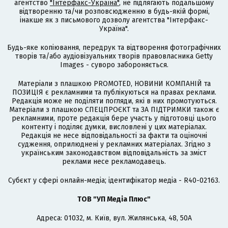
агентство
"Інтерфакс-Україна"
, не підлягають подальшому
відтворенню та/чи розповсюдженню в будь-якій формі,
інакше як з письмового дозволу агентства "Інтерфакс-
Україна".
Будь-яке копіювання, передрук та відтворення фотографічних
творів та/або аудіовізуальних творів правовласника Getty
Images - суворо забороняється.
Матеріали з плашкою PROMOTED, НОВИНИ КОМПАНІЙ та
ПОЗИЦІЯ є рекламними та публікуються на правах реклами.
Редакція може не поділяти погляди, які в них промотуються.
Матеріали з плашкою СПЕЦПРОЄКТ та ЗА ПІДТРИМКИ також є
рекламними, проте редакція бере участь у підготовці цього
контенту і поділяє думки, висловлені у цих матеріалах.
Редакція не несе відповідальності за факти та оціночні
судження, оприлюднені у рекламних матеріалах. Згідно з
українським законодавством відповідальність за зміст
реклами несе рекламодавець.
Cубєкт у сфері онлайн-медіа; ідентифікатор медіа - R40-02163.
ТОВ "УП Медіа Плюс"
Адреса: 01032, м. Київ, вул. Жилянська, 48, 50А