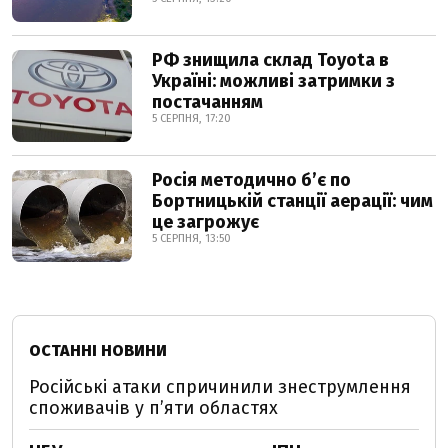
РФ знищила склад Toyota в
Україні: можливі затримки з
постачанням
5 СЕРПНЯ, 17:20
Росія методично б’є по
Бортницькій станції аерації: чим
це загрожує
5 СЕРПНЯ, 13:50
ОСТАННІ НОВИНИ
Російські атаки спричинили знеструмлення
споживачів у п’яти областях