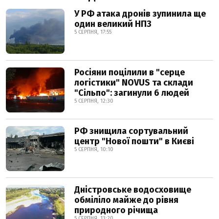
У РФ атака дронів зупинила ще
один великий НПЗ
5 СЕРПНЯ, 17:55
Росіяни поцілили в "серце
логістики" NOVUS та склади
"Сільпо": загинули 6 людей
5 СЕРПНЯ, 12:30
РФ знищила сортувальний
центр "Нової пошти" в Києві
5 СЕРПНЯ, 10:10
Дністровське водосховище
обміліло майже до рівня
природного річища
5 СЕРПНЯ, 13:20