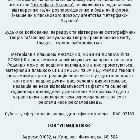
агентство
"Інтерфакс-Україна"
, не підлягають подальшому
відтворенню та/чи розповсюдженню в будь-якій формі,
інакше як з письмового дозволу агентства "Інтерфакс-
Україна".
Будь-яке копіювання, передрук та відтворення фотографічних
творів та/або аудіовізуальних творів правовласника Getty
Images - суворо забороняється.
Матеріали з плашкою PROMOTED, НОВИНИ КОМПАНІЙ та
ПОЗИЦІЯ є рекламними та публікуються на правах реклами.
Редакція може не поділяти погляди, які в них промотуються.
Матеріали з плашкою СПЕЦПРОЄКТ та ЗА ПІДТРИМКИ також є
рекламними, проте редакція бере участь у підготовці цього
контенту і поділяє думки, висловлені у цих матеріалах.
Редакція не несе відповідальності за факти та оціночні
судження, оприлюднені у рекламних матеріалах. Згідно з
українським законодавством відповідальність за зміст
реклами несе рекламодавець.
Cубєкт у сфері онлайн-медіа; ідентифікатор медіа - R40-02163.
ТОВ "УП Медіа Плюс"
Адреса: 01032, м. Київ, вул. Жилянська, 48, 50А