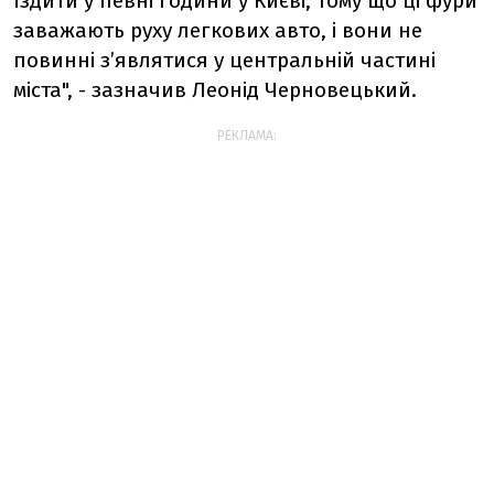
їздити у певні години у Києві, тому що ці фури
заважають руху легкових авто, і вони не
повинні з’являтися у центральній частині
міста", - зазначив Леонід Черновецький.
РЕКЛАМА: