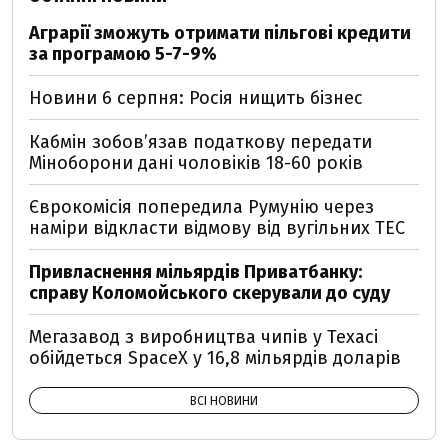
Аграрії зможуть отримати пільгові кредити
за програмою 5-7-9%
Новини 6 серпня: Росія нищить бізнес
Кабмін зобовʼязав податкову передати
Міноборони дані чоловіків 18-60 років
Єврокомісія попередила Румунію через
наміри відкласти відмову від вугільних ТЕС
Привласнення мільярдів Приватбанку:
справу Коломойського скерували до суду
Мегазавод з виробництва чипів у Техасі
обійдеться SpaceX у 16,8 мільярдів доларів
ВСІ НОВИНИ