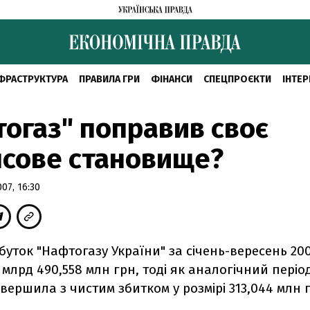
ФРАСТРУКТУРА
ПРАВИЛА ГРИ
ФІНАНСИ
СПЕЦПРОЄКТИ
ІНТЕР
огаз" поправив своє
сове становище?
07, 16:30
уток "Нафтогазу України" за січень-вересень 20
 млрд 490,558 млн грн, тоді як аналогічний періо
вершила з чистим збитком у розмірі 313,044 млн 