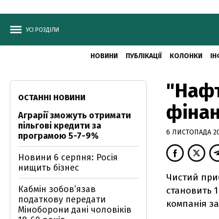
УСІ РОЗДІЛИ
НОВИНИ
ПУБЛІКАЦІЇ
КОЛОНКИ
ІН
"Нафт
ОСТАННІ НОВИНИ
фінан
Аграрії зможуть отримати
пільгові кредити за
6 ЛИСТОПАДА 20
програмою 5-7-9%
Новини 6 серпня: Росія
нищить бізнес
Чистий приб
Кабмін зобовʼязав
становить 1
податкову передати
компанія за
Міноборони дані чоловіків