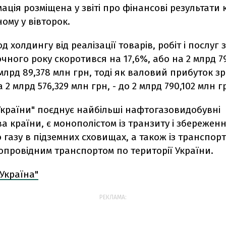
ація розміщена у звіті про фінансові результати 
ому у вівторок.
 холдингу від реалізації товарів, робіт і послуг 
очного року скоротився на 17,6%, або на 2 млрд 7
 млрд 89,378 млн грн, тоді як валовий прибуток зріс
 2 млрд 576,329 млн грн, - до 2 млрд 790,102 млн г
України" поєднує найбільші нафтогазовидобувні
а країни, є монополістом із транзиту і збережен
газу в підземних сховищах, а також із транспор
опровідним транспортом по території України.
Україна"
РЕКЛАМА: