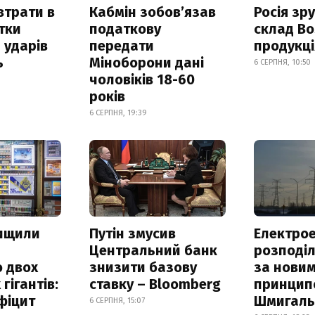
втрати в
Кабмін зобовʼязав
Росія зр
итки
податкову
склад Bo
 ударів
передати
продукц
ь
Міноборони дані
6 СЕРПНЯ, 10:50
чоловіків 18-60
років
6 СЕРПНЯ, 19:39
нищили
Путін змусив
Електрое
Центральний банк
розподі
 двох
знизити базову
за нови
гігантів:
ставку – Bloomberg
принцип
фіцит
Шмигал
6 СЕРПНЯ, 15:07