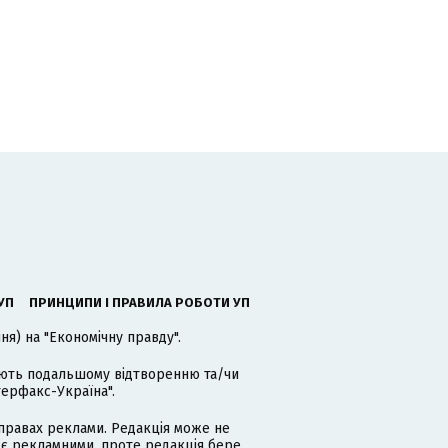
УП
ПРИНЦИПИ І ПРАВИЛА РОБОТИ УП
я) на "Економічну правду".
гають подальшому відтворенню та/чи
терфакс-Україна".
равах реклами. Редакція може не
 є рекламними, проте редакція бере