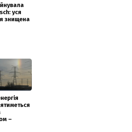
уйнувала
sch: уся
ія знищена
нергія
лятиметься
м
ом –
ь