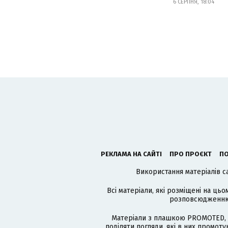
6 СЕРПНЯ, 18:04
РЕКЛАМА НА САЙТІ
ПРО ПРОЄКТ
ПО
Використання матеріалів с
Всі матеріали, які розміщені на цьо
розповсюдженню в
Матеріали з плашкою PROMOTED, 
поділяти погляди, які в них промо