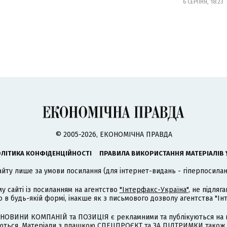
6 СЕРПНЯ, 18:23
© 2005-2026, ЕКОНОМІЧНА ПРАВДА
ЛІТИКА КОНФІДЕНЦІЙНОСТІ
ПРАВИЛА ВИКОРИСТАННЯ МАТЕРІАЛІВ 
айту лише за умови посилання (для інтернет-видань - гіперпосиланн
му сайті із посиланням на агентство
"Інтерфакс-Україна"
, не підля
 будь-якій формі, інакше як з письмового дозволу агентства "Ін
НОВИНИ КОМПАНІЙ та ПОЗИЦІЯ є рекламними та публікуються на п
туються. Матеріали з плашкою СПЕЦПРОЄКТ та ЗА ПІДТРИМКИ також