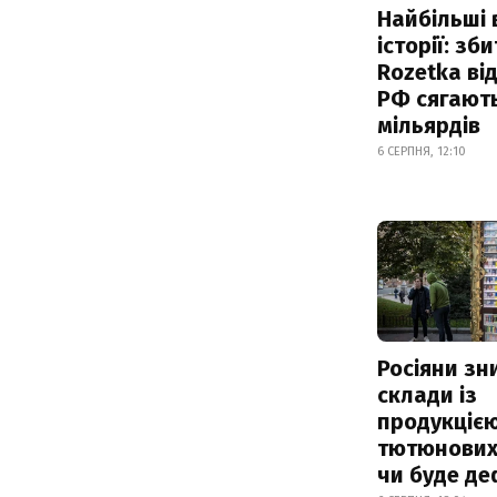
Найбільші 
історії: зб
Rozetka від
РФ сягают
мільярдів
6 СЕРПНЯ, 12:10
Росіяни з
склади із
продукцією
тютюнових 
чи буде де