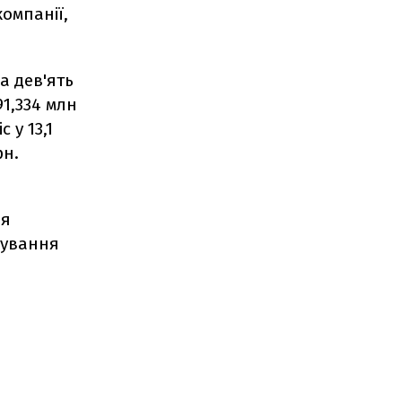
компанії,
за дев'ять
91,334 млн
 у 13,1
рн.
ня
тування