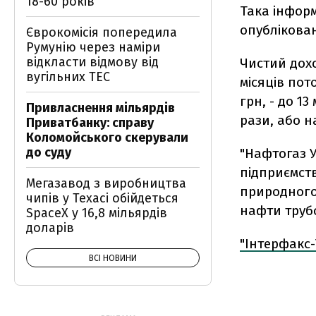
18-60 років
Така інформ
опублікован
Єврокомісія попередила
Румунію через наміри
відкласти відмову від
Чистий доход
вугільних ТЕС
місяців пот
грн, - до 13
Привласнення мільярдів
рази, або на
Приватбанку: справу
Коломойського скерували
до суду
"Нафтогаз 
підприємств
Мегазавод з виробництва
природного 
чипів у Техасі обійдеться
нафти труб
SpaceX у 16,8 мільярдів
доларів
"Інтерфакс-
ВСІ НОВИНИ