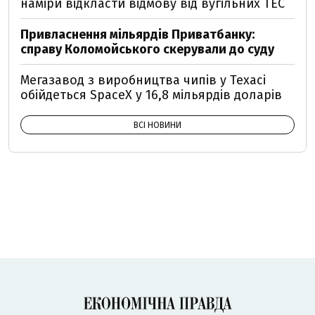
наміри відкласти відмову від вугільних ТЕС
Привласнення мільярдів Приватбанку:
справу Коломойського скерували до суду
Мегазавод з виробництва чипів у Техасі
обійдеться SpaceX у 16,8 мільярдів доларів
ВСІ НОВИНИ