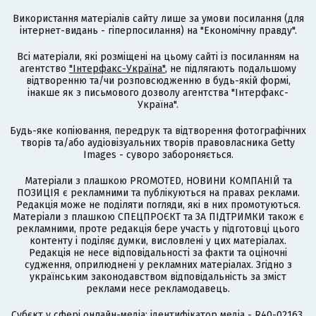
Використання матеріалів сайту лише за умови посилання (для
інтернет-видань - гіперпосилання) на "Економічну правду".
Всі матеріали, які розміщені на цьому сайті із посиланням на
агентство
"Інтерфакс-Україна"
, не підлягають подальшому
відтворенню та/чи розповсюдженню в будь-якій формі,
інакше як з письмового дозволу агентства "Інтерфакс-
Україна".
Будь-яке копіювання, передрук та відтворення фотографічних
творів та/або аудіовізуальних творів правовласника Getty
Images - суворо забороняється.
Матеріали з плашкою PROMOTED, НОВИНИ КОМПАНІЙ та
ПОЗИЦІЯ є рекламними та публікуються на правах реклами.
Редакція може не поділяти погляди, які в них промотуються.
Матеріали з плашкою СПЕЦПРОЄКТ та ЗА ПІДТРИМКИ також є
рекламними, проте редакція бере участь у підготовці цього
контенту і поділяє думки, висловлені у цих матеріалах.
Редакція не несе відповідальності за факти та оціночні
судження, оприлюднені у рекламних матеріалах. Згідно з
українським законодавством відповідальність за зміст
реклами несе рекламодавець.
Cубєкт у сфері онлайн-медіа; ідентифікатор медіа - R40-02163.