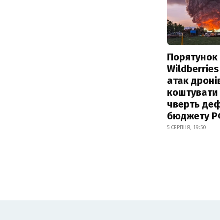
Порятунок
Wildberries
атак дроні
коштувати
чверть деф
бюджету 
5 СЕРПНЯ, 19:50