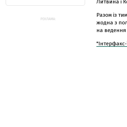
Литвина і К
Разом із ти
РЕКЛАМА:
жодна з пол
на ведення 
"Інтерфакс-