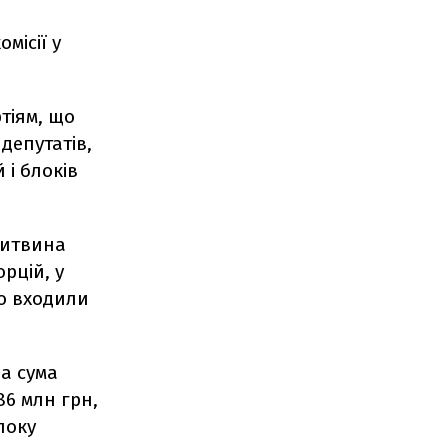
місії у
тіям, що
депутатів,
 і блоків
Литвина
рцій, у
що входили
а сума
86 млн грн,
локу