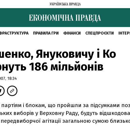
ФРАСТРУКТУРА
ПРАВИЛА ГРИ
ФІНАНСИ
СПЕЦПРОЄКТИ
ІНТЕР
енко, Януковичу і Ко
нуть 186 мільйонів
07, 18:34
 партіям і блокам, що пройшли за підсумками по
ких виборів у Верховну Раду, будуть відшкодова
передвиборчої агітації загальною сумою близьк