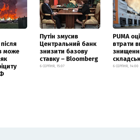
Путін змусив
PUMA оц
 після
Центральний банк
втрати в
в може
знизити базову
знищення
 як
ставку – Bloomberg
складськ
іциту
6 СЕРПНЯ, 15:07
6 СЕРПНЯ, 14:00
РФ