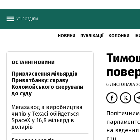
УСІ РОЗДІЛИ
НОВИНИ
ПУБЛІКАЦІЇ
КОЛОНКИ
ІН
Тимош
ОСТАННІ НОВИНИ
повер
Привласнення мільярдів
Приватбанку: справу
6 ЛИСТОПАДА 20
Коломойського скерували
до суду
Мегазавод з виробництва
Політичним
чипів у Техасі обійдеться
SpaceX у 16,8 мільярдів
парламентсь
доларів
на ведення 
грн.