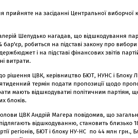
я прийняте на засіданні Центральної виборчої ко
алерій Шелудько нагадав, що відшкодування пар
бар'єр, робиться на підставі закону про вибори 
держбюджет і на підставі фінансових звітів партій
ні витрати.
до рішення ЦВК, керівництво БЮТ, НУНС і Блоку 
сятиденний термін подати пропозиції щодо пропо
рати мають відшкодуватиі політичним партіям, 
их блоків.
голови ЦВК Андрій Магера повідомив, що загальн
підлягають відшкодуванню, становить близько 1
ртії регіонів, БЮТ і блоку НУ-НС по 44 млн грн., Б