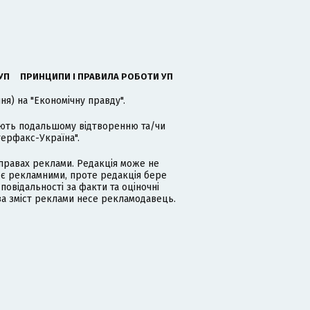
УП
ПРИНЦИПИ І ПРАВИЛА РОБОТИ УП
я) на "Економічну правду".
гають подальшому відтворенню та/чи
терфакс-Україна".
равах реклами. Редакція може не
 є рекламними, проте редакція бере
дповідальності за факти та оціночні
за зміст реклами несе рекламодавець.