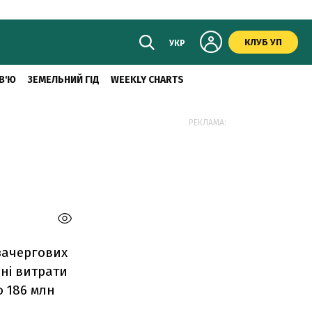
КЛУБ УП
УКР
В'Ю
ЗЕМЕЛЬНИЙ ГІД
WEEKLY CHARTS
РЕКЛАМА:
зачергових
ні витрати
о 186 млн