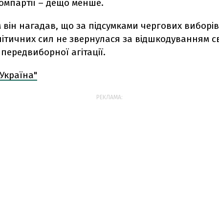
омпартії – дещо менше.
м він нагадав, що за підсумками чергових виборів
ітичних сил не звернулася за відшкодуванням с
передвиборної агітації.
Україна"
РЕКЛАМА: