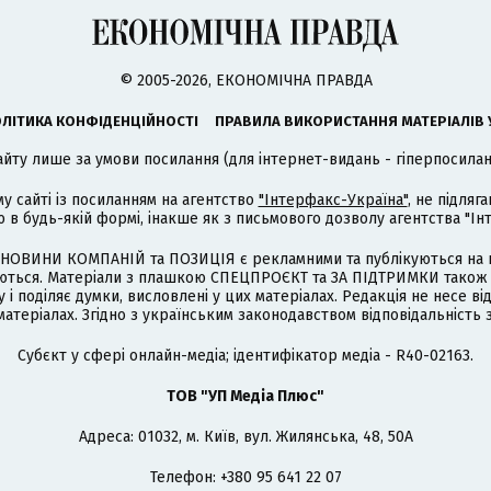
© 2005-2026, ЕКОНОМІЧНА ПРАВДА
ЛІТИКА КОНФІДЕНЦІЙНОСТІ
ПРАВИЛА ВИКОРИСТАННЯ МАТЕРІАЛІВ 
айту лише за умови посилання (для інтернет-видань - гіперпосиланн
му сайті із посиланням на агентство
"Інтерфакс-Україна"
, не підля
 будь-якій формі, інакше як з письмового дозволу агентства "Ін
НОВИНИ КОМПАНІЙ та ПОЗИЦІЯ є рекламними та публікуються на п
туються. Матеріали з плашкою СПЕЦПРОЄКТ та ЗА ПІДТРИМКИ також
 і поділяє думки, висловлені у цих матеріалах. Редакція не несе ві
атеріалах. Згідно з українським законодавством відповідальність 
Cубєкт у сфері онлайн-медіа; ідентифікатор медіа - R40-02163.
ТОВ "УП Медіа Плюс"
Адреса: 01032, м. Київ, вул. Жилянська, 48, 50А
Телефон: +380 95 641 22 07