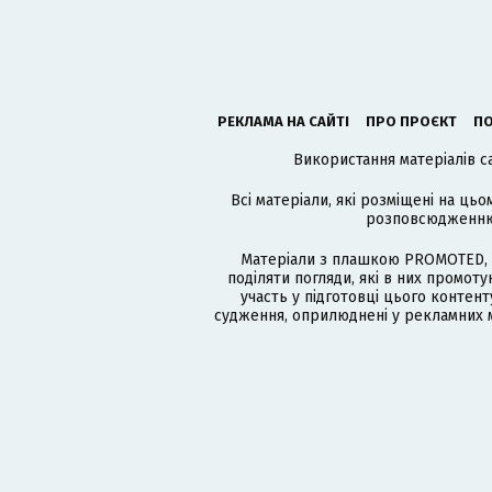
РЕКЛАМА НА САЙТІ
ПРО ПРОЄКТ
ПО
Використання матеріалів с
Всі матеріали, які розміщені на цьо
розповсюдженню в
Матеріали з плашкою PROMOTED, 
поділяти погляди, які в них промо
участь у підготовці цього контенту
судження, оприлюднені у рекламних м