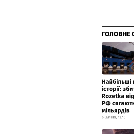
ГОЛОВНЕ 
Найбільші 
історії: зб
Rozetka від
РФ сягают
мільярдів
6 СЕРПНЯ, 12:10