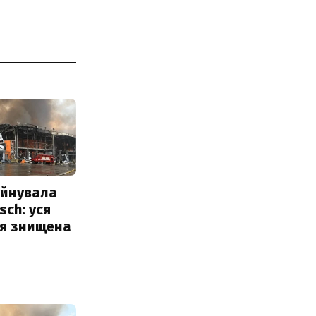
уйнувала
sch: уся
ія знищена