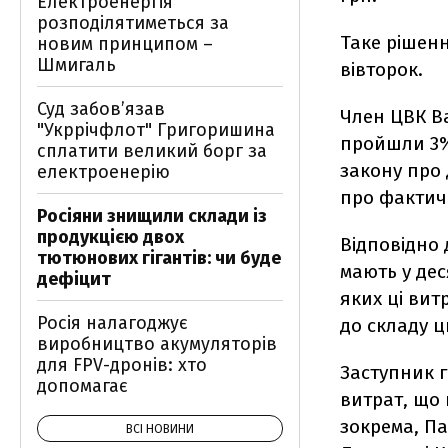
Електроенергія
розподілятиметься за
Таке рішенн
новим принципом –
Шмигаль
вівторок.
Суд забов’язав
Член ЦВК В
"Укррічфлот" Григоришина
пройшли 3% 
сплатити великий борг за
закону про 
електроенерію
про фактич
Росіяни знищили склади із
продукцією двох
Відповідно 
тютюнових гігантів: чи буде
мають у де
дефіцит
яких ці вит
Росія налагоджує
до складу ц
виробництво акумуляторів
для FPV-дронів: хто
Заступник 
допомагає
витрат, що 
зокрема, Па
ВСІ НОВИНИ