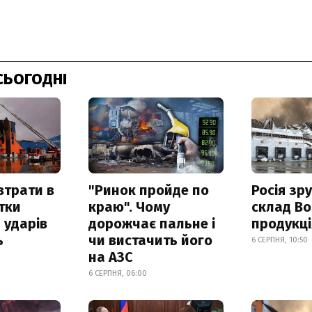
СЬОГОДНІ
втрати в
"Ринок пройде по
Росія зр
итки
краю". Чому
склад Bo
 ударів
дорожчає пальне і
продукц
ь
чи вистачить його
6 СЕРПНЯ, 10:50
на АЗС
6 СЕРПНЯ, 06:00