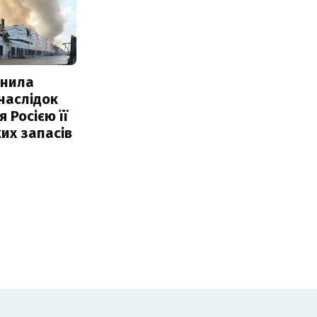
інила
наслідок
 Росією її
их запасів