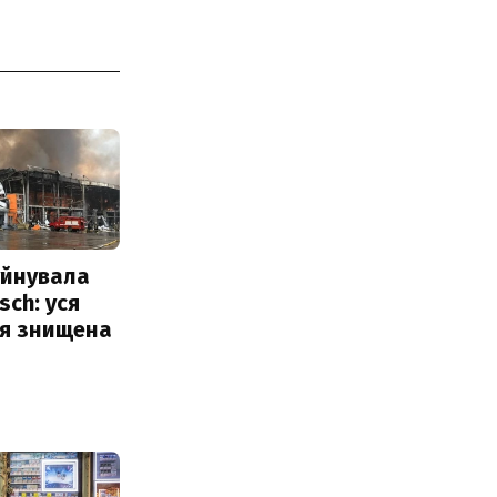
уйнувала
sch: уся
ія знищена