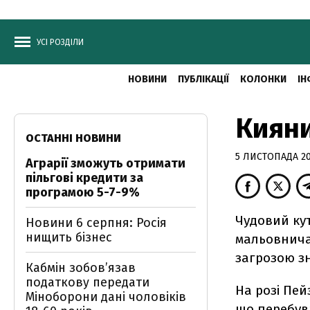
УСІ РОЗДІЛИ
НОВИНИ
ПУБЛІКАЦІЇ
КОЛОНКИ
ІН
Киян
ОСТАННІ НОВИНИ
5 ЛИСТОПАДА 200
Аграрії зможуть отримати
пільгові кредити за
програмою 5-7-9%
Чудовий кут
Новини 6 серпня: Росія
нищить бізнес
мальовнича 
загрозою з
Кабмін зобовʼязав
податкову передати
На розі Пей
Міноборони дані чоловіків
що перебува