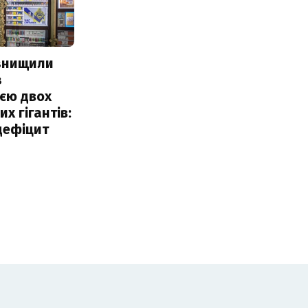
 знищили
з
єю двох
х гігантів:
дефіцит