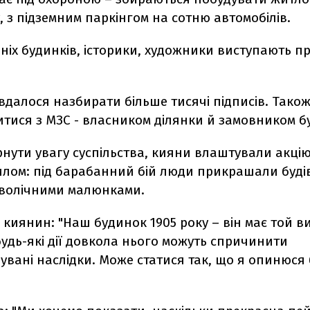
, з підземним паркінгом на сотню автомобілів.
дніх будинків, історики, художники виступають пр
далося назбирати більше тисячі підписів. Тако
итися з МЗС - власником ділянки й замовником б
ути увагу суспільства, кияни влаштували акцію 
илом: під барабанний бій люди прикрашали буд
волічними малюнками.
киянин: "Наш будинок 1905 року – він має той ви
будь-які дії довкола нього можуть спричинити
вані наслідки. Може статися так, що я опинюся 