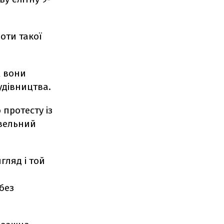
оти такої
ж вони
удівництва.
протесту із
івельний
гляд і той
без