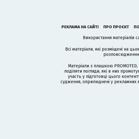
РЕКЛАМА НА САЙТІ
ПРО ПРОЄКТ
ПО
Використання матеріалів с
Всі матеріали, які розміщені на цьо
розповсюдженню в
Матеріали з плашкою PROMOTED, 
поділяти погляди, які в них промо
участь у підготовці цього контенту
судження, оприлюднені у рекламних м