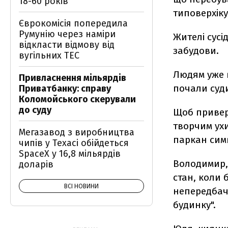
18-60 років
типоверхіку
Єврокомісія попередила
Румунію через наміри
Жителі сусі
відкласти відмову від
забудови.
вугільних ТЕС
Людям уже в
Привласнення мільярдів
почали суд
Приватбанку: справу
Коломойського скерували
до суду
Щоб приверн
творчим ух
Мегазавод з виробництва
паркан сим
чипів у Техасі обійдеться
SpaceX у 16,8 мільярдів
Володимир, 
доларів
стан, коли 
ВСІ НОВИНИ
непередбачу
будинку".