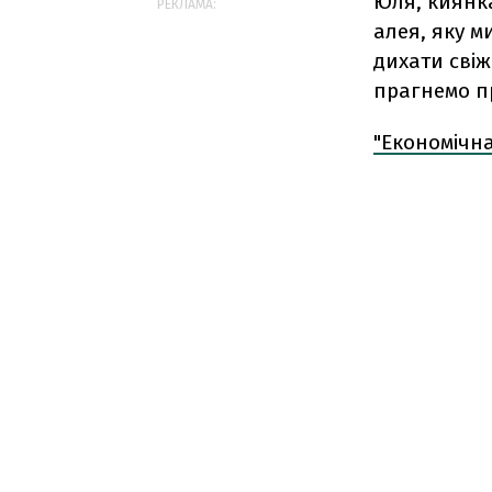
Юля, киянк
РЕКЛАМА:
алея, яку м
дихати свіж
прагнемо п
"Економічн