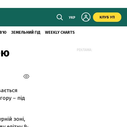
КЛУБ УП
УКР
В'Ю
ЗЕМЕЛЬНИЙ ГІД
WEEKLY CHARTS
ею
РЕКЛАМА:
вається
гору – під
рній зоні,
у елітну 9-