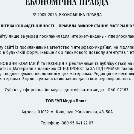
© 2005-2026, ЕКОНОМІЧНА ПРАВДА
ЛІТИКА КОНФІДЕНЦІЙНОСТІ
ПРАВИЛА ВИКОРИСТАННЯ МАТЕРІАЛІВ 
айту лише за умови посилання (для інтернет-видань - гіперпосиланн
му сайті із посиланням на агентство
"Інтерфакс-Україна"
, не підля
 будь-якій формі, інакше як з письмового дозволу агентства "Ін
НОВИНИ КОМПАНІЙ та ПОЗИЦІЯ є рекламними та публікуються на п
туються. Матеріали з плашкою СПЕЦПРОЄКТ та ЗА ПІДТРИМКИ також
 і поділяє думки, висловлені у цих матеріалах. Редакція не несе ві
атеріалах. Згідно з українським законодавством відповідальність 
Cубєкт у сфері онлайн-медіа; ідентифікатор медіа - R40-02163.
ТОВ "УП Медіа Плюс"
Адреса: 01032, м. Київ, вул. Жилянська, 48, 50А
Телефон: +380 95 641 22 07