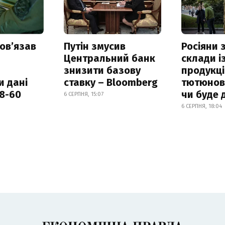
овʼязав
Путін змусив
Росіяни
Центральний банк
склади і
знизити базову
продукці
и дані
ставку – Bloomberg
тютюнови
18-60
чи буде 
6 СЕРПНЯ, 15:07
6 СЕРПНЯ, 18:04