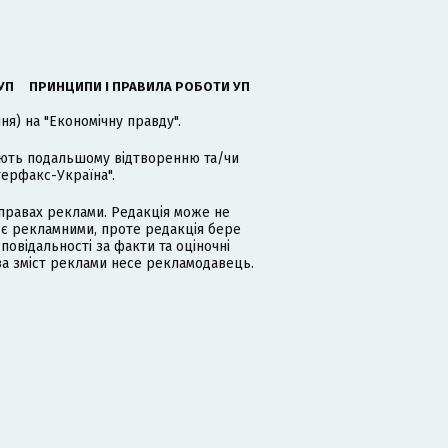
УП
ПРИНЦИПИ І ПРАВИЛА РОБОТИ УП
я) на "Економічну правду".
гають подальшому відтворенню та/чи
терфакс-Україна".
равах реклами. Редакція може не
 є рекламними, проте редакція бере
дповідальності за факти та оціночні
за зміст реклами несе рекламодавець.