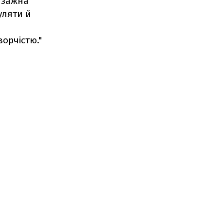
йзажна
уляти й
орчістю."