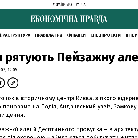
ФРАСТРУКТУРА
ПРАВИЛА ГРИ
ФІНАНСИ
СПЕЦПРОЄКТИ
ІНТЕР
и рятують Пейзажну ал
7, 12:05
очок в історичному центрі Києва, з якого відкри
панорама на Поділ, Андріївський узвіз, Замкову 
нищення.
зажної алеї й Десятинного провулка – в архітекту
є під охороною – збираються побудувати житлов