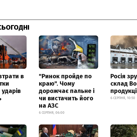
СЬОГОДНІ
втрати в
"Ринок пройде по
Росія зр
итки
краю". Чому
склад Bo
 ударів
дорожчає пальне і
продукц
ь
чи вистачить його
6 СЕРПНЯ, 10:50
на АЗС
6 СЕРПНЯ, 06:00