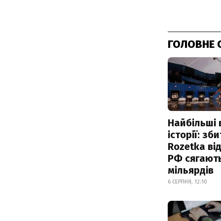
ГОЛОВНЕ 
Найбільші 
історії: зб
Rozetka від
РФ сягают
мільярдів
6 СЕРПНЯ, 12:10