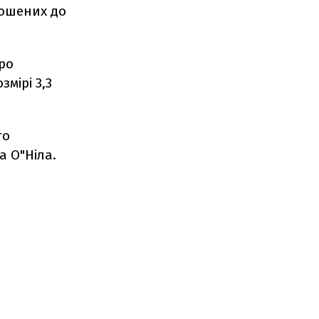
олошених до
ро
мірі 3,3
го
а О"Ніла.