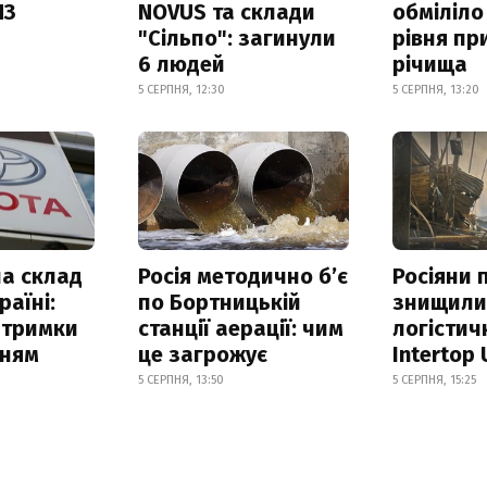
ПЗ
NOVUS та склади
обміліло
"Сільпо": загинули
рівня пр
6 людей
річища
5 СЕРПНЯ, 12:30
5 СЕРПНЯ, 13:20
а склад
Росія методично б’є
Росіяни 
раїні:
по Бортницькій
знищил
атримки
станції аерації: чим
логістич
нням
це загрожує
Intertop 
5 СЕРПНЯ, 13:50
5 СЕРПНЯ, 15:25