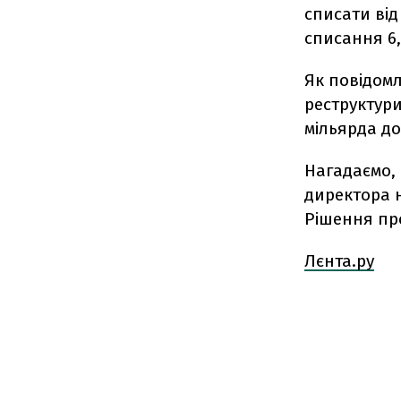
списати від
списання 6,
Як повідом
реструктури
мільярда до
Нагадаємо,
директора н
Рішення про
Лєнта.ру