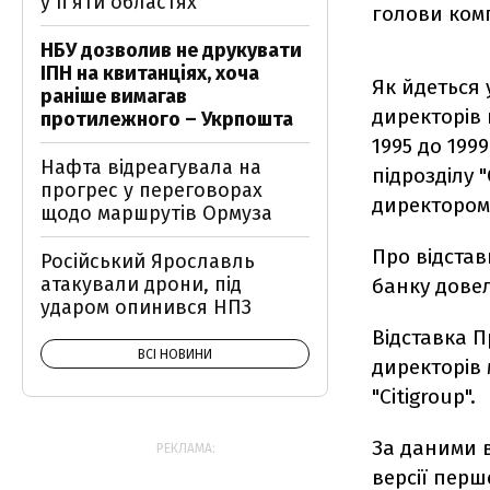
у п’яти областях
голови комп
НБУ дозволив не друкувати
ІПН на квитанціях, хоча
Як йдеться 
раніше вимагав
директорів 
протилежного – Укрпошта
1995 до 199
Нафта відреагувала на
підрозділу 
прогрес у переговорах
директором
щодо маршрутів Ормуза
Про відстав
Російський Ярославль
атакували дрони, під
банку довел
ударом опинився НПЗ
Відставка П
ВСІ НОВИНИ
директорів 
"Citigroup".
За даними в
РЕКЛАМА:
версії перш