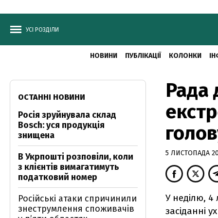
УСІ РОЗДІЛИ
НОВИНИ
ПУБЛІКАЦІЇ
КОЛОНКИ
ІН
Рада 
ОСТАННІ НОВИНИ
екстр
Росія зруйнувала склад
Bosch: уся продукція
голов
знищена
5 ЛИСТОПАДА 200
В Укрпошті розповіли, коли
з клієнтів вимагатимуть
податковий номер
У неділю, 4
Російські атаки спричинили
знеструмлення споживачів
засіданні у