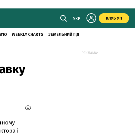
КЛУБ УП
УКР
В'Ю
WEEKLY CHARTS
ЗЕМЕЛЬНИЙ ГІД
РЕКЛАМА:
тавку
енному
ктора і