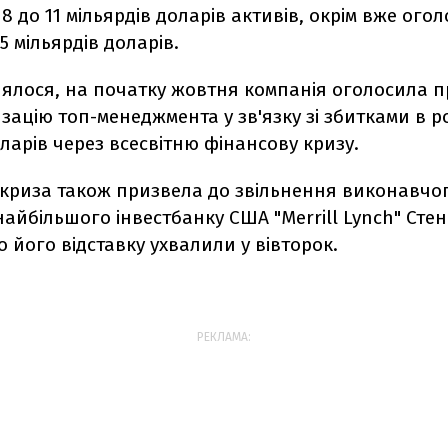
 8 до 11 мільярдів доларів активів, окрім вже ог
5 мільярдів доларів.
лялося, на початку жовтня компанія оголосила п
зацію топ-менеджмента у зв'язку зі збитками в роз
ларів через всесвітню фінансову кризу.
 криза також призвела до звільнення виконавчо
айбільшого інвестбанку США "Merrill Lynch" Стен
 його відставку ухвалили у вівторок.
РЕКЛАМА: