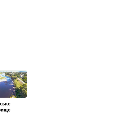
ське
вище