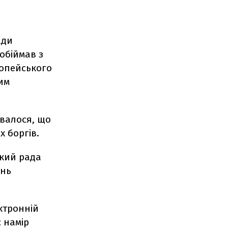
ади
обіймав з
ропейського
чим
увалося, що
х боргів.
який рада
ань
ектронній
є намір