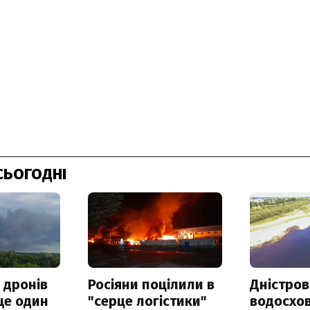
СЬОГОДНІ
 дронів
Росіяни поцілили в
Дністров
ще один
"серце логістики"
водосхо