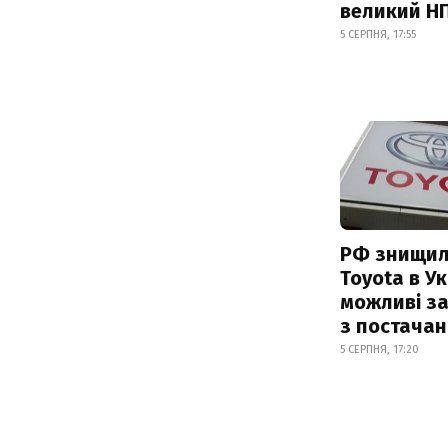
великий Н
5 СЕРПНЯ, 17:55
РФ знищил
Toyota в Ук
можливі з
з постача
5 СЕРПНЯ, 17:20