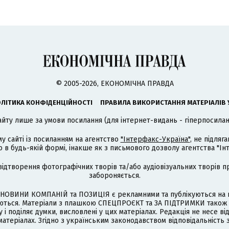
© 2005-2026, ЕКОНОМІЧНА ПРАВДА
ЛІТИКА КОНФІДЕНЦІЙНОСТІ
ПРАВИЛА ВИКОРИСТАННЯ МАТЕРІАЛІВ 
айту лише за умови посилання (для інтернет-видань - гіперпосиланн
му сайті із посиланням на агентство
"Інтерфакс-Україна"
, не підля
 будь-якій формі, інакше як з письмового дозволу агентства "Ін
відтворення фотографічних творів та/або аудіовізуальних творів п
забороняється.
НОВИНИ КОМПАНІЙ та ПОЗИЦІЯ є рекламними та публікуються на п
туються. Матеріали з плашкою СПЕЦПРОЄКТ та ЗА ПІДТРИМКИ також
 і поділяє думки, висловлені у цих матеріалах. Редакція не несе ві
атеріалах. Згідно з українським законодавством відповідальність 