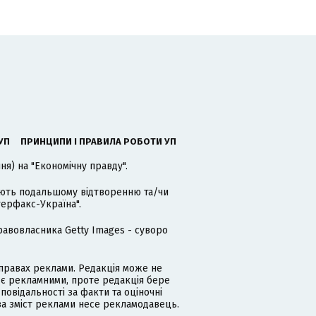
УП
ПРИНЦИПИ І ПРАВИЛА РОБОТИ УП
я) на "Економічну правду".
гають подальшому відтворенню та/чи
терфакс-Україна".
равовласника Getty Images - суворо
равах реклами. Редакція може не
 є рекламними, проте редакція бере
дповідальності за факти та оціночні
за зміст реклами несе рекламодавець.