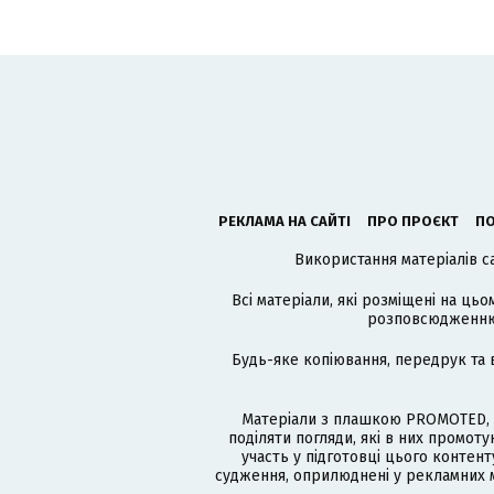
РЕКЛАМА НА САЙТІ
ПРО ПРОЄКТ
ПО
Використання матеріалів с
Всі матеріали, які розміщені на цьо
розповсюдженню в
Будь-яке копіювання, передрук та 
Матеріали з плашкою PROMOTED, 
поділяти погляди, які в них промо
участь у підготовці цього контенту
судження, оприлюднені у рекламних м