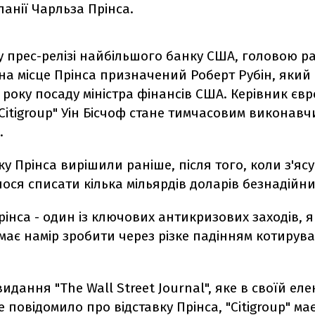
анії Чарльза Прінса.
у прес-релізі найбільшого банку США, головою р
на місце Прінса призначений Роберт Рубін, який 
9 року посаду міністра фінансів США. Керівник єв
"Citigroup" Уін Бісчоф стане тимчасовим виконав
.
ку Прінса вирішили раніше, після того, коли з'яс
ося списати кілька мільярдів доларів безнадійни
рінса - один із ключових антикризових заходів, 
має намір зробити через різке падінням котирув
идання "The Wall Street Journal", яке в своїй ел
е повідомило про відставку Прінса, "Citigroup" ма