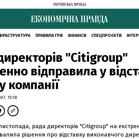
ФРАСТРУКТУРА
ПРАВИЛА ГРИ
ФІНАНСИ
СПЕЦПРОЄКТИ
ІНТЕР
директорів "Citigroup"
енно відправила у відс
у компанії
7, 15:18
 листопада, рада директорів "Citigroup" на екстр
хвалила рішення про відставку виконавчого дире