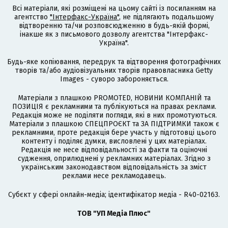
Всі матеріали, які розміщені на цьому сайті із посиланням на
агентство
"Інтерфакс-Україна"
, не підлягають подальшому
відтворенню та/чи розповсюдженню в будь-якій формі,
інакше як з письмового дозволу агентства "Інтерфакс-
Україна".
Будь-яке копіювання, передрук та відтворення фотографічних
творів та/або аудіовізуальних творів правовласника Getty
Images - суворо забороняється.
Матеріали з плашкою PROMOTED, НОВИНИ КОМПАНІЙ та
ПОЗИЦІЯ є рекламними та публікуються на правах реклами.
Редакція може не поділяти погляди, які в них промотуються.
Матеріали з плашкою СПЕЦПРОЄКТ та ЗА ПІДТРИМКИ також є
рекламними, проте редакція бере участь у підготовці цього
контенту і поділяє думки, висловлені у цих матеріалах.
Редакція не несе відповідальності за факти та оціночні
судження, оприлюднені у рекламних матеріалах. Згідно з
українським законодавством відповідальність за зміст
реклами несе рекламодавець.
Cубєкт у сфері онлайн-медіа; ідентифікатор медіа - R40-02163.
ТОВ "УП Медіа Плюс"