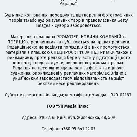
Україна".
Будь-яке копіювання, передрук та відтворення фотографічних
творів та/або аудіовізуальних творів правовласника Getty
Images - суворо забороняється.
Матеріали з плашкою PROMOTED, НОВИНИ КОМПАНІЙ та
ПОЗИЦІЯ є рекламними та публікуються на правах реклами.
Редакція може не поділяти погляди, які в них промотуються.
Матеріали з плашкою СПЕЦПРОЄКТ та ЗА ПІДТРИМКИ також є
рекламними, проте редакція бере участь у підготовці цього
контенту і поділяє думки, висловлені у цих матеріалах.
Редакція не несе відповідальності за факти та оціночні
судження, оприлюднені у рекламних матеріалах. Згідно з
українським законодавством відповідальність за зміст
реклами несе рекламодавець.
Cубєкт у сфері онлайн-медіа; ідентифікатор медіа - R40-02163.
ТОВ "УП Медіа Плюс"
Адреса: 01032, м. Київ, вул. Жилянська, 48, 50А
Телефон: +380 95 641 22 07