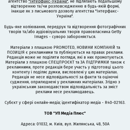
агентство
"Інтерфакс-Україна"
, не підлягають подальшому
відтворенню та/чи розповсюдженню в будь-якій формі,
інакше як з письмового дозволу агентства "Інтерфакс-
Україна".
Будь-яке копіювання, передрук та відтворення фотографічних
творів та/або аудіовізуальних творів правовласника Getty
Images - суворо забороняється.
Матеріали з плашкою PROMOTED, НОВИНИ КОМПАНІЙ та
ПОЗИЦІЯ є рекламними та публікуються на правах реклами.
Редакція може не поділяти погляди, які в них промотуються.
Матеріали з плашкою СПЕЦПРОЄКТ та ЗА ПІДТРИМКИ також є
рекламними, проте редакція бере участь у підготовці цього
контенту і поділяє думки, висловлені у цих матеріалах.
Редакція не несе відповідальності за факти та оціночні
судження, оприлюднені у рекламних матеріалах. Згідно з
українським законодавством відповідальність за зміст
реклами несе рекламодавець.
Cубєкт у сфері онлайн-медіа; ідентифікатор медіа - R40-02163.
ТОВ "УП Медіа Плюс"
Адреса: 01032, м. Київ, вул. Жилянська, 48, 50А