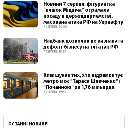
Новини 7 серпня: фігурантка
"плівок Міндіча" отримала
посаду в держпідприємстві,
масована атака РФ на Укрнафту
7 СЕРПНЯ, 20:00
Нацбанк дозволив не визнавати
дефолт бізнесу на тлі атак РФ
7 СЕРПНЯ, 18:33
Київ шукає тих, хто відремонтує
метро між "Тараса Шевченко" і
"Почайною" за 1,76 мільярда
7 СЕРПНЯ, 19:55
ОСТАННІ НОВИНИ