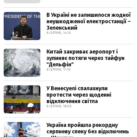
В Україні не залишилося жодної
неушкодженої електростанції –
Зеленський
8 СЕРПНЯ, 14:10
Китай закриває аеропорт і
зупиняє потяги через тайфун
"Дельфін"
8 СЕРПНЯ, 17:10
У Венесуелі спалахнули
протести через щоденні
відключення світла
8 СЕРПНЯ, 18:00
Україна пройшла рекордну
серпневу спеку без відключень