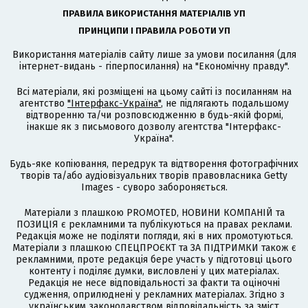
ПРАВИЛА ВИКОРИСТАННЯ МАТЕРІАЛІВ УП
ПРИНЦИПИ І ПРАВИЛА РОБОТИ УП
Використання матеріалів сайту лише за умови посилання (для
інтернет-видань - гіперпосилання) на "Економічну правду".
Всі матеріали, які розміщені на цьому сайті із посиланням на
агентство
"Інтерфакс-Україна"
, не підлягають подальшому
відтворенню та/чи розповсюдженню в будь-якій формі,
інакше як з письмового дозволу агентства "Інтерфакс-
Україна".
Будь-яке копіювання, передрук та відтворення фотографічних
творів та/або аудіовізуальних творів правовласника Getty
Images - суворо забороняється.
Матеріали з плашкою PROMOTED, НОВИНИ КОМПАНІЙ та
ПОЗИЦІЯ є рекламними та публікуються на правах реклами.
Редакція може не поділяти погляди, які в них промотуються.
Матеріали з плашкою СПЕЦПРОЄКТ та ЗА ПІДТРИМКИ також є
рекламними, проте редакція бере участь у підготовці цього
контенту і поділяє думки, висловлені у цих матеріалах.
Редакція не несе відповідальності за факти та оціночні
судження, оприлюднені у рекламних матеріалах. Згідно з
українським законодавством відповідальність за зміст