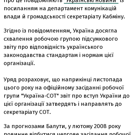
Про це повідомляють
"Українські новини"
із
посиланням на департамент комунікацій
влади й громадськості секретаріату Кабміну.
Згідно із повідомленням, Україна досягла
схвалення робочою групою підсумкового
звіту про відповідність українського
законодавства стандартам і нормам цієї
організації.
Уряд розраховує, що наприкінці листопада
цього року на офіційному засіданні робочої
групи "Україна-СОТ" звіт про вступ України до
цієї організації затвердять і направлять до
секретаріату СОТ.
За прогнозами Балути, у лютому 2008 року
повинне відбутися чергове засідання робочої