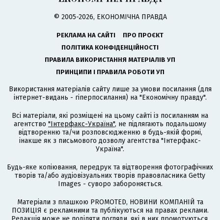
© 2005-2026, ЕКОНОМІЧНА ПРАВДА
РЕКЛАМА НА САЙТІ
ПРО ПРОЄКТ
ПОЛІТИКА КОНФІДЕНЦІЙНОСТІ
ПРАВИЛА ВИКОРИСТАННЯ МАТЕРІАЛІВ УП
ПРИНЦИПИ І ПРАВИЛА РОБОТИ УП
Використання матеріалів сайту лише за умови посилання (для
інтернет-видань - гіперпосилання) на "Економічну правду".
Всі матеріали, які розміщені на цьому сайті із посиланням на
агентство
"Інтерфакс-Україна"
, не підлягають подальшому
відтворенню та/чи розповсюдженню в будь-якій формі,
інакше як з письмового дозволу агентства "Інтерфакс-
Україна".
Будь-яке копіювання, передрук та відтворення фотографічних
творів та/або аудіовізуальних творів правовласника Getty
Images - суворо забороняється.
Матеріали з плашкою PROMOTED, НОВИНИ КОМПАНІЙ та
ПОЗИЦІЯ є рекламними та публікуються на правах реклами.
Редакція може не поділяти погляди, які в них промотуються.