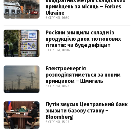
квадратних метрів складських
приміщень за місяць – Forbes
Ukraine
6 СЕРПНЯ, 16:50
Росіяни знищили склади із
продукцією двох тютюнових
гігантів: чи буде дефіцит
6 СЕРПНЯ, 18:04
Електроенергія
розподілятиметься за новим
принципом – Шмигаль
6 СЕРПНЯ, 18:23
Путін змусив Центральний банк
знизити базову ставку –
Bloomberg
6 СЕРПНЯ, 15:07