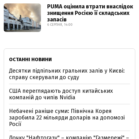
PUMA оцінила втрати внаслідок
знищення Росією її складських
запасів
6 СЕРПНЯ, 14:00
ОСТАННІ НОВИНИ
Десятки підпільних гральних залів у Києві:
справу скерували до суду
США переглядають доступ китайських
компаній до чипів Nvidia
Небачені раніше суми: Північна Корея
заробила 22 мільярди доларів на допомозі
Росії
Дочку "Нафтогазу" – компанію "Газмережі" –