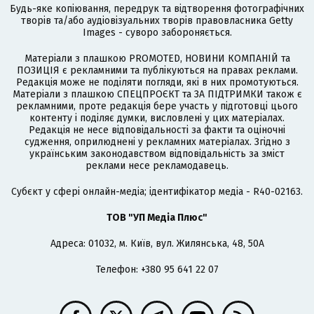
Будь-яке копіювання, передрук та відтворення фотографічних
творів та/або аудіовізуальних творів правовласника Getty
Images - суворо забороняється.
Матеріали з плашкою PROMOTED, НОВИНИ КОМПАНІЙ та
ПОЗИЦІЯ є рекламними та публікуються на правах реклами.
Редакція може не поділяти погляди, які в них промотуються.
Матеріали з плашкою СПЕЦПРОЄКТ та ЗА ПІДТРИМКИ також є
рекламними, проте редакція бере участь у підготовці цього
контенту і поділяє думки, висловлені у цих матеріалах.
Редакція не несе відповідальності за факти та оціночні
судження, оприлюднені у рекламних матеріалах. Згідно з
українським законодавством відповідальність за зміст
реклами несе рекламодавець.
Cубєкт у сфері онлайн-медіа; ідентифікатор медіа - R40-02163.
ТОВ "УП Медіа Плюс"
Адреса: 01032, м. Київ, вул. Жилянська, 48, 50А
Телефон: +380 95 641 22 07