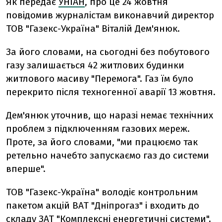
Як передає
УНІАН
, про це 24 жовтня
повідомив журналістам виконавчий директор
ТОВ "Газекс-Україна" Віталій Дем'янюк.
За його словами, на сьогодні без побутового
газу залишається 42 житлових будинки
житлового масиву "Перемога". Газ їм було
перекрито після техногенної аварії 13 жовтня.
Дем'янюк уточнив, що наразі немає технічних
проблем з підключенням газових мереж.
Проте, за його словами, "ми працюємо так
ретельно начебто запускаємо газ до системи
вперше".
ТОВ "Газекс-Україна" володіє контрольним
пакетом акцій ВАТ "Дніпрогаз" і входить до
складу ЗАТ "Комплексні енергетичні системи".