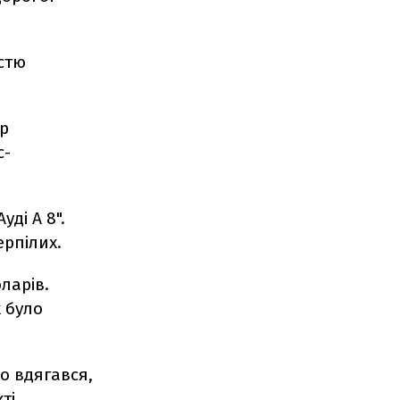
істю
ор
с-
уді А 8".
ерпілих.
ларів.
 було
о вдягався,
ті