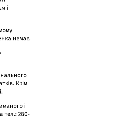
м і
мому
енка немає.
ю
мінального
тків. Крім
.
иманого і
 тел.: 280-