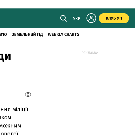
КЛУБ УП
УКР
В'Ю
ЗЕМЕЛЬНИЙ ГІД
WEEKLY CHARTS
ди
РЕКЛАМА:
ня міліції
нком
аможним
дорогої