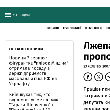
УСІ РОЗДІЛИ
НОВИНИ
ПУБЛІКАЦІЇ
КОЛОНКИ
ІН
Лжепа
ОСТАННІ НОВИНИ
пропо
Новини 7 серпня:
фігурантка "плівок Міндіча"
23 ЖОВТНЯ 2007,
отримала посаду в
держпідприємстві,
масована атака РФ на
Укрнафту
Працівники
Київ шукає тих, хто
затримали 
відремонтує метро між
депутата К
"Тараса Шевченко" і
киянам допо