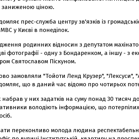
а заниженою ціною.
домляє прес-служба центру зв'язків із громадськ
МВС у Києві в понеділок.
рдження родинних відносин з депутатом махінат
ві фотографії - одну з Бондаренком, а іншу - з ек
ром Святославом Піскуном.
ово замовляли "Тойоти Ленд Крузер", "Лексуси", "А
ідомляє, що в даний час відомо про чотирьох пот
набрав у них задатків на суму понад 30 тисяч до
ативники володіють інформацією, що потерпілих
осіб.
ати переконливо молода людина респектабельн
фіс по вулиці Інститутській, квартиру на проспек