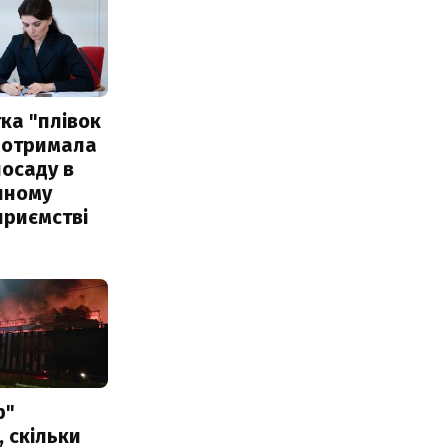
ка "плівок
 отримала
посаду в
чному
приємстві
р"
, скільки