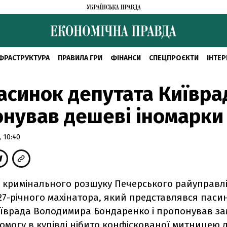
ФРАСТРУКТУРА
ПРАВИЛА ГРИ
ФІНАНСИ
СПЕЦПРОЄКТИ
ІНТЕР
синок депутата Київра
нував дешеві іномарки
 10:40
 кримінального розшуку Печерського райуправлін
27-річного махінатора, який представлявся паси
иїврада Володимира Бондаренко і пропонував з
могу в купівлі нібито конфіскованої митницею 