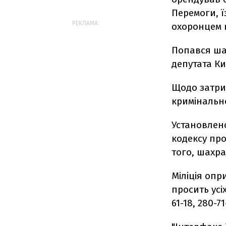
Перемоги, ї
РЕКЛАМА:
охоронцем в
Попався ша
депутата Ки
Щодо затри
кримінальн
Установлено
кодексу про
того, шахра
Міліція оп
просить усі
61-18, 280-71