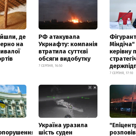
айшли, де
РФ атакувала
Фігурант
зерно на
Укрнафту: компанія
Міндіча"
ривалої
втратила суттєві
керівну 
ртів
обсяги видобутку
стратегі
держпід
7 СЕРПНЯ, 16:50
7 СЕРПНЯ, 17:10
а
Україна уразила
"Епіцент
опорушення
шість суден
розповів