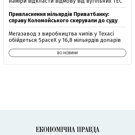
наміри відкласти відмову від вугільних ТЕС
Привласнення мільярдів Приватбанку:
справу Коломойського скерували до суду
Мегазавод з виробництва чипів у Техасі
обійдеться SpaceX у 16,8 мільярдів доларів
ВСІ НОВИНИ