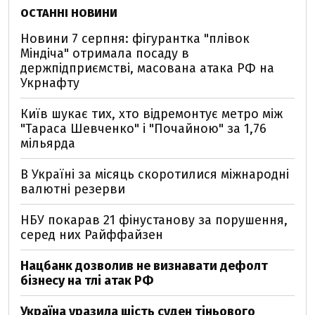
ОСТАННІ НОВИНИ
Новини 7 серпня: фігурантка "плівок
Міндіча" отримала посаду в
держпідприємстві, масована атака РФ на
Укрнафту
Київ шукає тих, хто відремонтує метро між
"Тараса Шевченко" і "Почайною" за 1,76
мільярда
В Україні за місяць скоротилися міжнародні
валютні резерви
НБУ покарав 21 фінустанову за порушення,
серед них Райффайзен
Нацбанк дозволив не визнавати дефолт
бізнесу на тлі атак РФ
Україна уразила шість суден тіньового