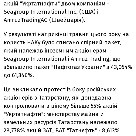
акцій "Укртатнафти" двом компаніям -
Seagroup International Inc. (США) і
AmruzTradingAG (Швейцарія).
У результаті наприкінці травня цього року на
користь НАКу було списано спірний пакет,
який належав іноземним акціонерам
Seagroup International і Amruz Trading, що
збільшило пакет "Нафтогаз України" з 43,054%
до 61,346%.
Це викликало протест із боку російських
акціонерів з Татарстану, які донедавна
контролювали в цілому більше 55% акцій
"Укртатнафти": міністерству майна й
земельних ресурсів Татарстану належало
28,778% акцій ЗАТ, ВАТ "Татнєфть" - 8,613%