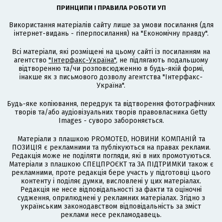
ПРИНЦИПИ І ПРАВИЛА РОБОТИ УП
Використання матеріалів сайту лише за умови посилання (для
інтернет-видань - гіперпосилання) на "Економічну правду".
Всі матеріали, які розміщені на цьому сайті із посиланням на
агентство
"Інтерфакс-Україна"
, не підлягають подальшому
відтворенню та/чи розповсюдженню в будь-якій формі,
інакше як з письмового дозволу агентства "Інтерфакс-
Україна".
Будь-яке копіювання, передрук та відтворення фотографічних
творів та/або аудіовізуальних творів правовласника Getty
Images - суворо забороняється.
Матеріали з плашкою PROMOTED, НОВИНИ КОМПАНІЙ та
ПОЗИЦІЯ є рекламними та публікуються на правах реклами.
Редакція може не поділяти погляди, які в них промотуються.
Матеріали з плашкою СПЕЦПРОЄКТ та ЗА ПІДТРИМКИ також є
рекламними, проте редакція бере участь у підготовці цього
контенту і поділяє думки, висловлені у цих матеріалах.
Редакція не несе відповідальності за факти та оціночні
судження, оприлюднені у рекламних матеріалах. Згідно з
українським законодавством відповідальність за зміст
реклами несе рекламодавець.