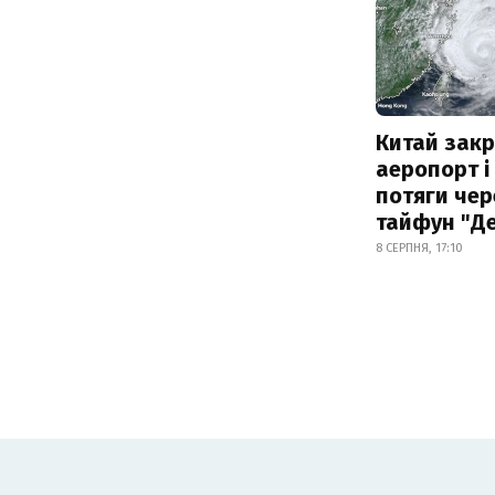
Китай зак
аеропорт і
потяги чер
тайфун "Д
8 СЕРПНЯ, 17:10