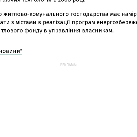
во житлово-комунального господарства має намір
ти з містами в реалізації програм енергозбереж
итлового фонду в управління власникам.
 новини"
РЕКЛАМА: