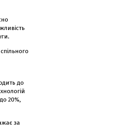
сно
ожливість
уги.
 спільного
одить до
ехнологій
до 20%,
ажає за