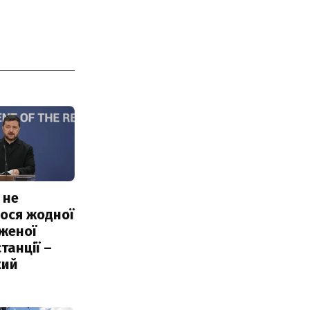
 не
ося жодної
женої
танції –
кий