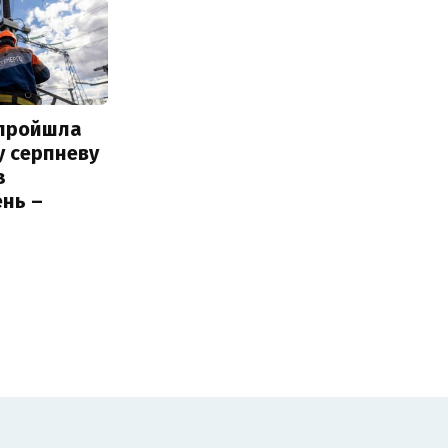
 пройшла
у серпневу
з
нь –
ь