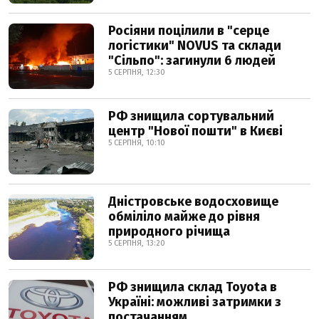
Росіяни поцілили в "серце
логістики" NOVUS та склади
"Сільпо": загинули 6 людей
5 СЕРПНЯ, 12:30
РФ знищила сортувальний
центр "Нової пошти" в Києві
5 СЕРПНЯ, 10:10
Дністровське водосховище
обміліло майже до рівня
природного річища
5 СЕРПНЯ, 13:20
РФ знищила склад Toyota в
Україні: можливі затримки з
постачанням