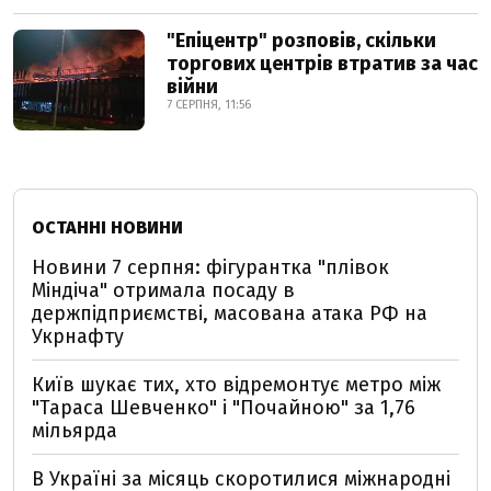
"Епіцентр" розповів, скільки
торгових центрів втратив за час
війни
7 СЕРПНЯ, 11:56
ОСТАННІ НОВИНИ
Новини 7 серпня: фігурантка "плівок
Міндіча" отримала посаду в
держпідприємстві, масована атака РФ на
Укрнафту
Київ шукає тих, хто відремонтує метро між
"Тараса Шевченко" і "Почайною" за 1,76
мільярда
В Україні за місяць скоротилися міжнародні