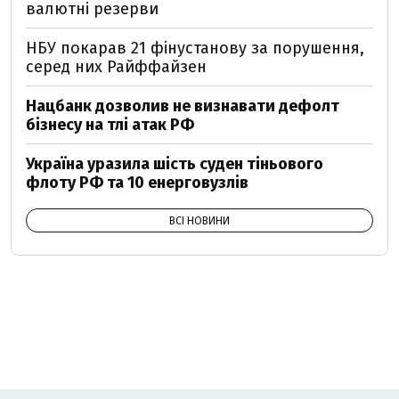
валютні резерви
НБУ покарав 21 фінустанову за порушення,
серед них Райффайзен
Нацбанк дозволив не визнавати дефолт
бізнесу на тлі атак РФ
Україна уразила шість суден тіньового
флоту РФ та 10 енерговузлів
ВСІ НОВИНИ