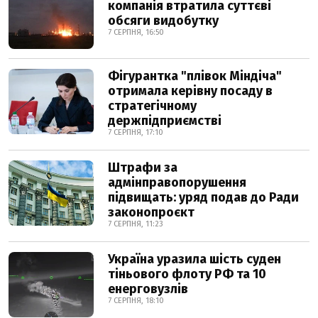
компанія втратила суттєві
обсяги видобутку
7 СЕРПНЯ, 16:50
Фігурантка "плівок Міндіча"
отримала керівну посаду в
стратегічному
держпідприємстві
7 СЕРПНЯ, 17:10
Штрафи за
адмінправопорушення
підвищать: уряд подав до Ради
законопроєкт
7 СЕРПНЯ, 11:23
Україна уразила шість суден
тіньового флоту РФ та 10
енерговузлів
7 СЕРПНЯ, 18:10