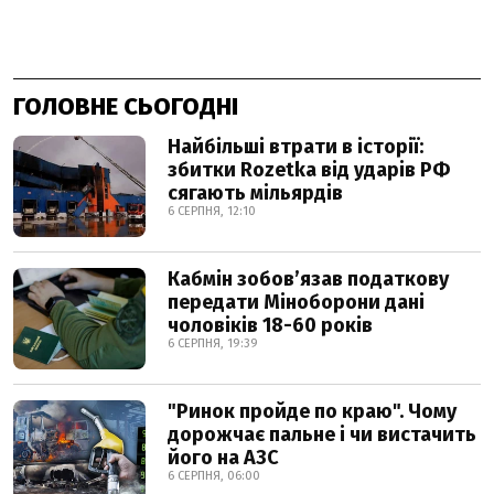
ГОЛОВНЕ СЬОГОДНІ
Найбільші втрати в історії:
збитки Rozetka від ударів РФ
сягають мільярдів
6 СЕРПНЯ, 12:10
Кабмін зобовʼязав податкову
передати Міноборони дані
чоловіків 18-60 років
6 СЕРПНЯ, 19:39
"Ринок пройде по краю". Чому
дорожчає пальне і чи вистачить
його на АЗС
6 СЕРПНЯ, 06:00