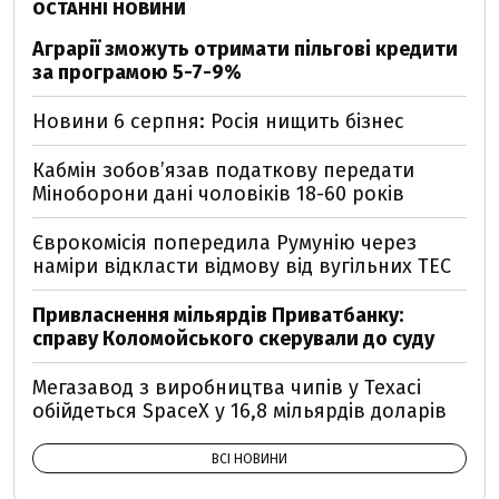
ОСТАННІ НОВИНИ
Аграрії зможуть отримати пільгові кредити
за програмою 5-7-9%
Новини 6 серпня: Росія нищить бізнес
Кабмін зобовʼязав податкову передати
Міноборони дані чоловіків 18-60 років
Єврокомісія попередила Румунію через
наміри відкласти відмову від вугільних ТЕС
Привласнення мільярдів Приватбанку:
справу Коломойського скерували до суду
Мегазавод з виробництва чипів у Техасі
обійдеться SpaceX у 16,8 мільярдів доларів
ВСІ НОВИНИ