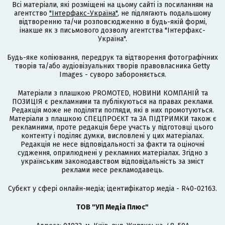
Всі матеріали, які розміщені на цьому сайті із посиланням на
агентство
"Інтерфакс-Україна"
, не підлягають подальшому
відтворенню та/чи розповсюдженню в будь-якій формі,
інакше як з письмового дозволу агентства "Інтерфакс-
Україна".
Будь-яке копіювання, передрук та відтворення фотографічних
творів та/або аудіовізуальних творів правовласника Getty
Images - суворо забороняється.
Матеріали з плашкою PROMOTED, НОВИНИ КОМПАНІЙ та
ПОЗИЦІЯ є рекламними та публікуються на правах реклами.
Редакція може не поділяти погляди, які в них промотуються.
Матеріали з плашкою СПЕЦПРОЄКТ та ЗА ПІДТРИМКИ також є
рекламними, проте редакція бере участь у підготовці цього
контенту і поділяє думки, висловлені у цих матеріалах.
Редакція не несе відповідальності за факти та оціночні
судження, оприлюднені у рекламних матеріалах. Згідно з
українським законодавством відповідальність за зміст
реклами несе рекламодавець.
Cубєкт у сфері онлайн-медіа; ідентифікатор медіа - R40-02163.
ТОВ "УП Медіа Плюс"