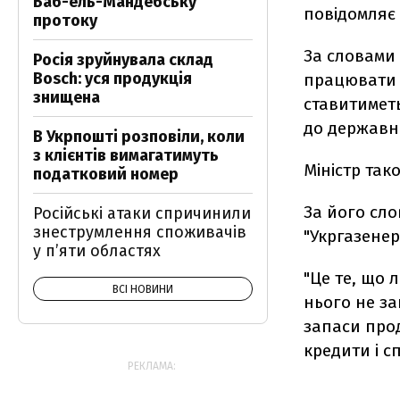
Баб-ель-Мандебську
повідомляє
протоку
За словами 
Росія зруйнувала склад
Bosch: уся продукція
працювати 
знищена
ставитиметь
до державн
В Укрпошті розповіли, коли
з клієнтів вимагатимуть
Міністр так
податковий номер
За його сло
Російські атаки спричинили
знеструмлення споживачів
"Укргазенерг
у п’яти областях
"Це те, що 
ВСІ НОВИНИ
нього не за
запаси про
кредити і с
РЕКЛАМА: