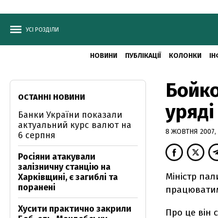
УСІ РОЗДІЛИ
НОВИНИ
ПУБЛІКАЦІЇ
КОЛОНКИ
ІН
Бойко
ОСТАННІ НОВИНИ
уряді
Банки України показали
актуальний курс валют на
8 ЖОВТНЯ 2007, 
6 серпня
Росіяни атакували
залізничну станцію на
Міністр пал
Харківщині, є загиблі та
поранені
працюватим
Хусити практично закрили
Про це він 