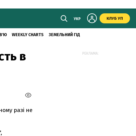
КЛУБ УП
УКР
В'Ю
WEEKLY CHARTS
ЗЕМЕЛЬНИЙ ГІД
сть в
РЕКЛАМА:
ному разі не
,