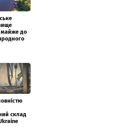
ське
вище
 майже до
иродного
повністю
и
ний склад
Ukraine