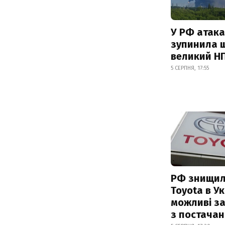
У РФ атака
зупинила 
великий Н
5 СЕРПНЯ, 17:55
РФ знищил
Toyota в Ук
можливі з
з постача