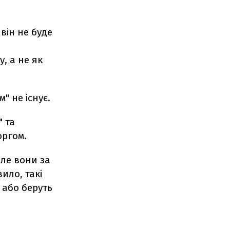
він не буде
, а не як
" не існує.
 та
оргом.
але вони за
ило, такі
 або беруть