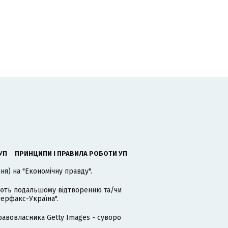
УП
ПРИНЦИПИ І ПРАВИЛА РОБОТИ УП
я) на "Економічну правду".
гають подальшому відтворенню та/чи
терфакс-Україна".
равовласника Getty Images - суворо