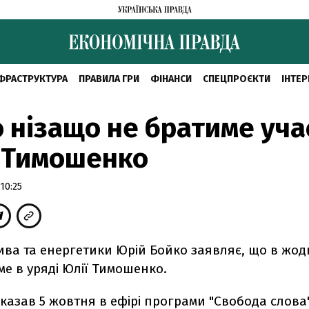
ФРАСТРУКТУРА
ПРАВИЛА ГРИ
ФІНАНСИ
СПЕЦПРОЄКТИ
ІНТЕР
 нізащо не братиме уча
 Тимошенко
10:25
ива та енергетики Юрій Бойко заявляє, що в жод
е в уряді Юлії Тимошенко.
сказав 5 жовтня в ефірі програми "Свобода слова"