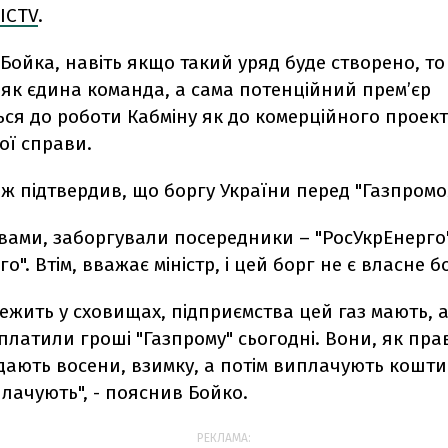
ICTV
.
Бойка, навіть якщо такий уряд буде створено, то 
як єдина команда, а сама потенційний прем’єр
ся до роботи Кабміну як до комерційного проекту
ої справи.
ож підтвердив, що боргу України перед "Газпромом
вами, заборгували посередники – "РосУкрЕнерго"
о". Втім, вважає міністр, і цей борг не є власне б
лежить у сховищах, підприємства цей газ мають, 
платили гроші "Газпрому" сьогодні. Вони, як прав
дають восени, взимку, а потім виплачують кошти
плачують", - пояснив Бойко.
РЕКЛАМА: