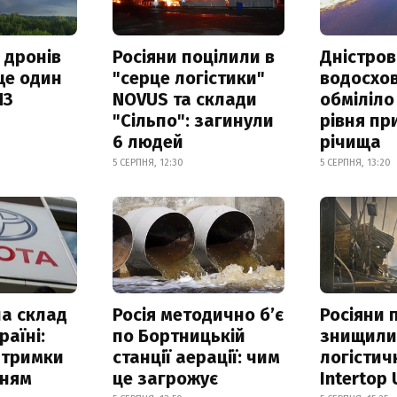
 дронів
Росіяни поцілили в
Дністров
ще один
"серце логістики"
водосхо
ПЗ
NOVUS та склади
обміліло
"Сільпо": загинули
рівня пр
6 людей
річища
5 СЕРПНЯ, 12:30
5 СЕРПНЯ, 13:20
а склад
Росія методично б’є
Росіяни 
раїні:
по Бортницькій
знищил
атримки
станції аерації: чим
логістич
нням
це загрожує
Intertop 