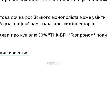
ова дочка російського монополіста може увійти 
"Укртатнафти" замість татарських інвесторів.
аяви про купівлю 50% "ТНК-ВР" "Газпромом" пок
кие известия
РЕКЛАМА: