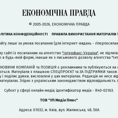
© 2005-2026, ЕКОНОМІЧНА ПРАВДА
ЛІТИКА КОНФІДЕНЦІЙНОСТІ
ПРАВИЛА ВИКОРИСТАННЯ МАТЕРІАЛІВ 
айту лише за умови посилання (для інтернет-видань - гіперпосиланн
му сайті із посиланням на агентство
"Інтерфакс-Україна"
, не підля
 будь-якій формі, інакше як з письмового дозволу агентства "Ін
НОВИНИ КОМПАНІЙ та ПОЗИЦІЯ є рекламними та публікуються на п
туються. Матеріали з плашкою СПЕЦПРОЄКТ та ЗА ПІДТРИМКИ також
 і поділяє думки, висловлені у цих матеріалах. Редакція не несе ві
атеріалах. Згідно з українським законодавством відповідальність 
Cубєкт у сфері онлайн-медіа; ідентифікатор медіа - R40-02163.
ТОВ "УП Медіа Плюс"
Адреса: 01032, м. Київ, вул. Жилянська, 48, 50А