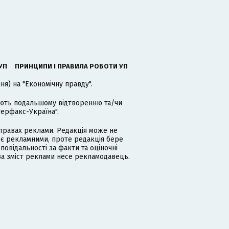
УП
ПРИНЦИПИ І ПРАВИЛА РОБОТИ УП
я) на "Економічну правду".
гають подальшому відтворенню та/чи
терфакс-Україна".
равах реклами. Редакція може не
 є рекламними, проте редакція бере
дповідальності за факти та оціночні
за зміст реклами несе рекламодавець.