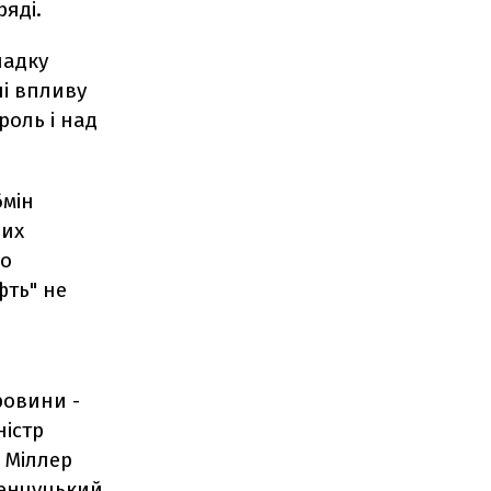
яді.
падку
ні впливу
роль і над
бмін
них
ро
фть" не
ровини -
ністр
 Міллер
менчуцький