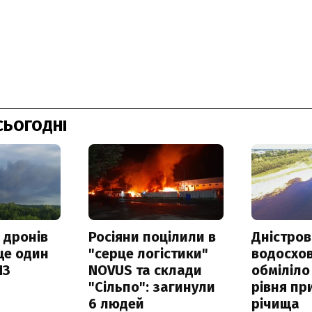
СЬОГОДНІ
 дронів
Росіяни поцілили в
Дністров
ще один
"серце логістики"
водосхо
ПЗ
NOVUS та склади
обміліло
"Сільпо": загинули
рівня пр
6 людей
річища