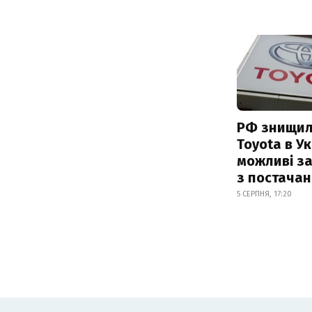
РФ знищил
Toyota в Ук
можливі з
з постача
5 СЕРПНЯ, 17:20