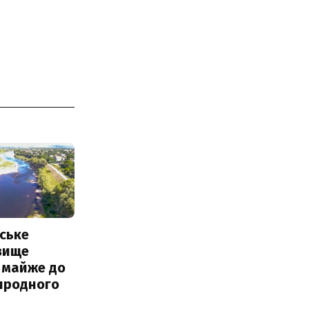
ське
вище
 майже до
иродного