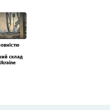
повністю
и
ний склад
Ukraine