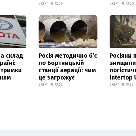
5 СЕРПНЯ, 12:30
5 СЕРПНЯ, 13:20
а склад
Росія методично б’є
Росіяни 
раїні:
по Бортницькій
знищил
атримки
станції аерації: чим
логістич
нням
це загрожує
Intertop 
5 СЕРПНЯ, 13:50
5 СЕРПНЯ, 15:25