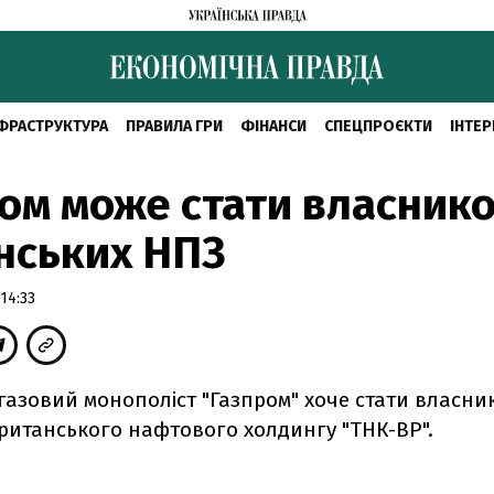
ФРАСТРУКТУРА
ПРАВИЛА ГРИ
ФІНАНСИ
СПЕЦПРОЄКТИ
ІНТЕР
ом може стати власник
нських НПЗ
14:33
газовий монополіст "Газпром" хоче стати власни
британського нафтового холдингу "ТНК-ВР".