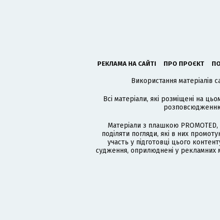
РЕКЛАМА НА САЙТІ
ПРО ПРОЄКТ
ПО
Використання матеріалів с
Всі матеріали, які розміщені на цьо
розповсюдженню в
Матеріали з плашкою PROMOTED, 
поділяти погляди, які в них промо
участь у підготовці цього контенту
судження, оприлюднені у рекламних м