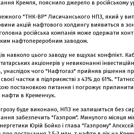
ання Кремля, пояснило джерело в російському ур
лежного "ТНК-ВР" Лисичанського НПЗ, який у ви
овини акцій нафтового холдингу виявиться в зо
 головна російська компанія може одержати конт
ким нафтопереробним заводом.
ців навколо цього заводу не вщухає конфлікт. Ка
татарських акціонерів у невиконанні інвестицій
, унаслідок чого "Нафтогаз" прийняв рішення п
своєї частки в підприємстві з 43% до 61%. "Татнє
акою постановкою питання і погрожує припинити
 нафти в Кременчук.
грозу буде виконано, НПЗ не залишиться без си
ання забезпечить "Газпром". Минулого місяця мі
нергетики Юрій Бойко і глава "Газпрому" Алєксєй
про постачання 2,5-3 млн. т нафти в рік на Кре