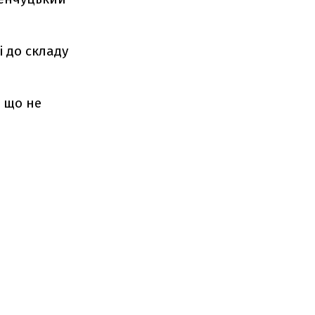
і до складу
и що не