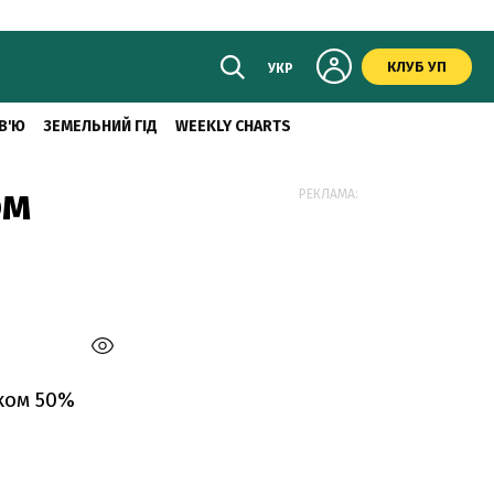
КЛУБ УП
УКР
В'Ю
ЗЕМЕЛЬНИЙ ГІД
WEEKLY CHARTS
ом
РЕКЛАМА:
ком 50%