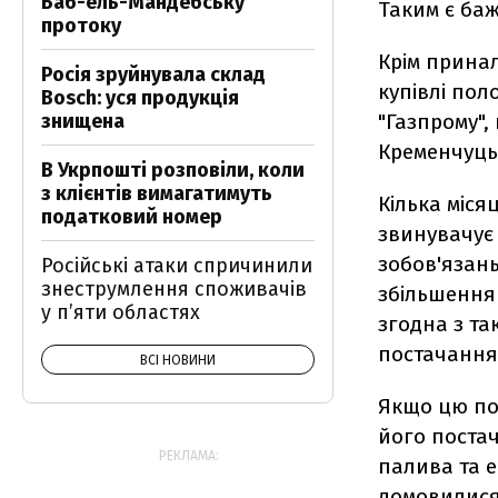
Баб-ель-Мандебську
Таким є баж
протоку
Крім прина
Росія зруйнувала склад
купівлі пол
Bosch: уся продукція
знищена
"Газпрому",
Кременчуць
В Укрпошті розповіли, коли
з клієнтів вимагатимуть
Кілька міся
податковий номер
звинувачує 
зобов'язань
Російські атаки спричинили
знеструмлення споживачів
збільшення 
у п’яти областях
згодна з т
постачання
ВСІ НОВИНИ
Якщо цю по
його постач
РЕКЛАМА:
палива та е
домовилися 