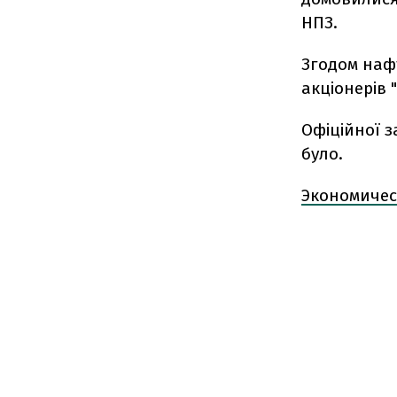
НПЗ.
Згодом нафт
акціонерів 
Офіційної з
було.
Экономичес