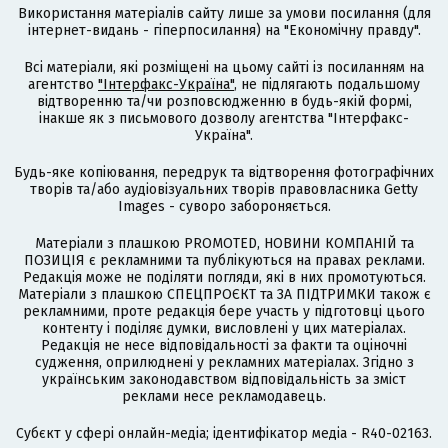
Використання матеріалів сайту лише за умови посилання (для
інтернет-видань - гіперпосилання) на "Економічну правду".
Всі матеріали, які розміщені на цьому сайті із посиланням на
агентство
"Інтерфакс-Україна"
, не підлягають подальшому
відтворенню та/чи розповсюдженню в будь-якій формі,
інакше як з письмового дозволу агентства "Інтерфакс-
Україна".
Будь-яке копіювання, передрук та відтворення фотографічних
творів та/або аудіовізуальних творів правовласника Getty
Images - суворо забороняється.
Матеріали з плашкою PROMOTED, НОВИНИ КОМПАНІЙ та
ПОЗИЦІЯ є рекламними та публікуються на правах реклами.
Редакція може не поділяти погляди, які в них промотуються.
Матеріали з плашкою СПЕЦПРОЄКТ та ЗА ПІДТРИМКИ також є
рекламними, проте редакція бере участь у підготовці цього
контенту і поділяє думки, висловлені у цих матеріалах.
Редакція не несе відповідальності за факти та оціночні
судження, оприлюднені у рекламних матеріалах. Згідно з
українським законодавством відповідальність за зміст
реклами несе рекламодавець.
Cубєкт у сфері онлайн-медіа; ідентифікатор медіа - R40-02163.