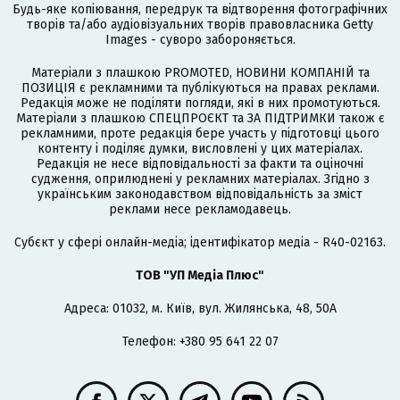
Будь-яке копіювання, передрук та відтворення фотографічних
творів та/або аудіовізуальних творів правовласника Getty
Images - суворо забороняється.
Матеріали з плашкою PROMOTED, НОВИНИ КОМПАНІЙ та
ПОЗИЦІЯ є рекламними та публікуються на правах реклами.
Редакція може не поділяти погляди, які в них промотуються.
Матеріали з плашкою СПЕЦПРОЄКТ та ЗА ПІДТРИМКИ також є
рекламними, проте редакція бере участь у підготовці цього
контенту і поділяє думки, висловлені у цих матеріалах.
Редакція не несе відповідальності за факти та оціночні
судження, оприлюднені у рекламних матеріалах. Згідно з
українським законодавством відповідальність за зміст
реклами несе рекламодавець.
Cубєкт у сфері онлайн-медіа; ідентифікатор медіа - R40-02163.
ТОВ "УП Медіа Плюс"
Адреса: 01032, м. Київ, вул. Жилянська, 48, 50А
Телефон: +380 95 641 22 07