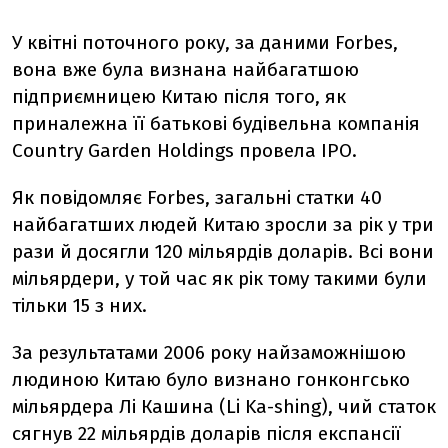
У квітні поточного року, за даними Forbes,
вона вже була визнана найбагатшою
підприємницею Китаю після того, як
приналежна її батькові будівельна компанія
Country Garden Holdings провела IPO.
Як повідомляє Forbes, загальні статки 40
найбагатших людей Китаю зросли за рік у три
рази й досягли 120 мільярдів доларів. Всі вони
мільярдери, у той час як рік тому такими були
тільки 15 з них.
За результатами 2006 року найзаможнішою
людиною Китаю було визнано гонконгсько
мільярдера Лі Кашина (Li Ka-shing), чий статок
сягнув 22 мільярдів доларів після експансії