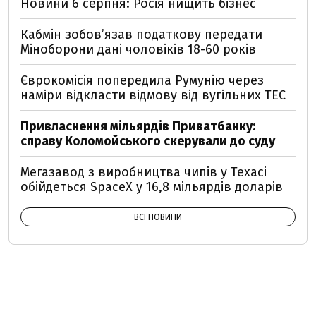
Новини 6 серпня: Росія нищить бізнес
Кабмін зобовʼязав податкову передати
Міноборони дані чоловіків 18-60 років
Єврокомісія попередила Румунію через
наміри відкласти відмову від вугільних ТЕС
Привласнення мільярдів Приватбанку:
справу Коломойського скерували до суду
Мегазавод з виробництва чипів у Техасі
обійдеться SpaceX у 16,8 мільярдів доларів
ВСІ НОВИНИ