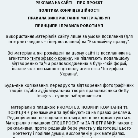
РЕКЛАМА НА САЙТІ
ПРО ПРОЄКТ
ПОЛІТИКА КОНФІДЕНЦІЙНОСТІ
ПРАВИЛА ВИКОРИСТАННЯ МАТЕРІАЛІВ УП
ПРИНЦИПИ І ПРАВИЛА РОБОТИ УП
Використання матеріалів сайту лише за умови посилання (для
інтернет-видань - гіперпосилання) на "Економічну правду".
Всі матеріали, які розміщені на цьому сайті із посиланням на
агентство
"Інтерфакс-Україна"
, не підлягають подальшому
відтворенню та/чи розповсюдженню в будь-якій формі,
інакше як з письмового дозволу агентства "Інтерфакс-
Україна".
Будь-яке копіювання, передрук та відтворення фотографічних
творів та/або аудіовізуальних творів правовласника Getty
Images - суворо забороняється.
Матеріали з плашкою PROMOTED, НОВИНИ КОМПАНІЙ та
ПОЗИЦІЯ є рекламними та публікуються на правах реклами.
Редакція може не поділяти погляди, які в них промотуються.
Матеріали з плашкою СПЕЦПРОЄКТ та ЗА ПІДТРИМКИ також є
рекламними, проте редакція бере участь у підготовці цього
контенту і поділяє думки, висловлені у цих матеріалах.