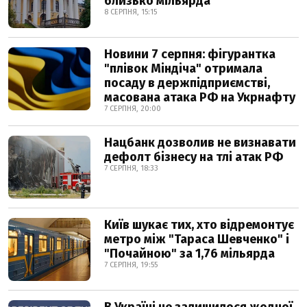
близько мільярда
8 СЕРПНЯ, 15:15
Новини 7 серпня: фігурантка
"плівок Міндіча" отримала
посаду в держпідприємстві,
масована атака РФ на Укрнафту
7 СЕРПНЯ, 20:00
Нацбанк дозволив не визнавати
дефолт бізнесу на тлі атак РФ
7 СЕРПНЯ, 18:33
Київ шукає тих, хто відремонтує
метро між "Тараса Шевченко" і
"Почайною" за 1,76 мільярда
7 СЕРПНЯ, 19:55