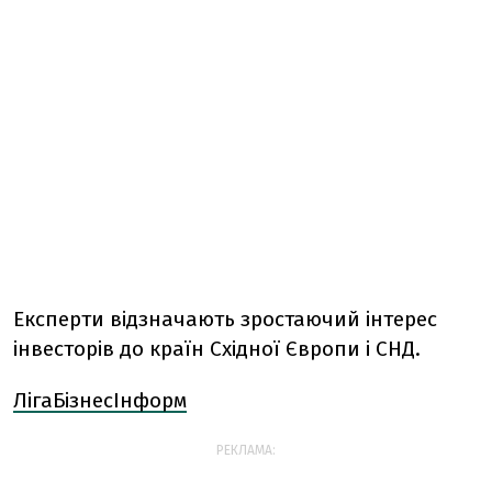
Експерти відзначають зростаючий інтерес
інвесторів до країн Східної Європи і СНД.
ЛігаБізнесІнформ
РЕКЛАМА: