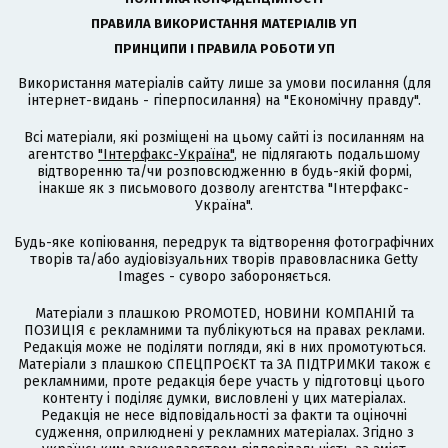
ПРАВИЛА ВИКОРИСТАННЯ МАТЕРІАЛІВ УП
ПРИНЦИПИ І ПРАВИЛА РОБОТИ УП
Використання матеріалів сайту лише за умови посилання (для
інтернет-видань - гіперпосилання) на "Економічну правду".
Всі матеріали, які розміщені на цьому сайті із посиланням на
агентство
"Інтерфакс-Україна"
, не підлягають подальшому
відтворенню та/чи розповсюдженню в будь-якій формі,
інакше як з письмового дозволу агентства "Інтерфакс-
Україна".
Будь-яке копіювання, передрук та відтворення фотографічних
творів та/або аудіовізуальних творів правовласника Getty
Images - суворо забороняється.
Матеріали з плашкою PROMOTED, НОВИНИ КОМПАНІЙ та
ПОЗИЦІЯ є рекламними та публікуються на правах реклами.
Редакція може не поділяти погляди, які в них промотуються.
Матеріали з плашкою СПЕЦПРОЄКТ та ЗА ПІДТРИМКИ також є
рекламними, проте редакція бере участь у підготовці цього
контенту і поділяє думки, висловлені у цих матеріалах.
Редакція не несе відповідальності за факти та оціночні
судження, оприлюднені у рекламних матеріалах. Згідно з