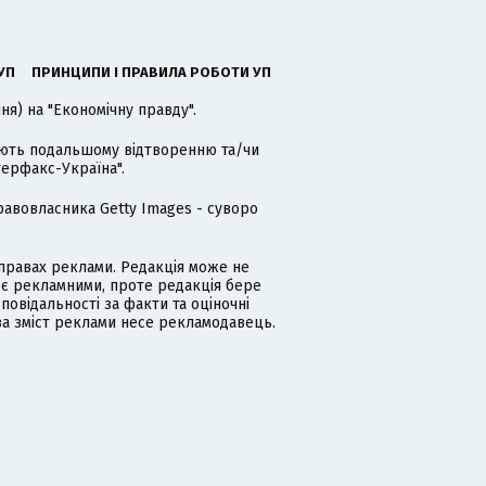
УП
ПРИНЦИПИ І ПРАВИЛА РОБОТИ УП
я) на "Економічну правду".
гають подальшому відтворенню та/чи
терфакс-Україна".
равовласника Getty Images - суворо
равах реклами. Редакція може не
 є рекламними, проте редакція бере
дповідальності за факти та оціночні
за зміст реклами несе рекламодавець.