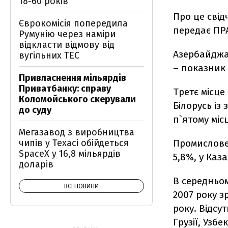
18-60 років
Про це свід
Єврокомісія попередила
передає ПР
Румунію через наміри
відкласти відмову від
Азербайджа
вугільних ТЕС
– показник 
Привласнення мільярдів
Приватбанку: справу
Третє місце
Коломойського скерували
Білорусь із
до суду
п`ятому міс
Мегазавод з виробництва
чипів у Техасі обійдеться
Промислове 
SpaceX у 16,8 мільярдів
5,8%, у Каза
доларів
В середньом
ВСІ НОВИНИ
2007 року з
року. Відсу
Грузії, Узбе