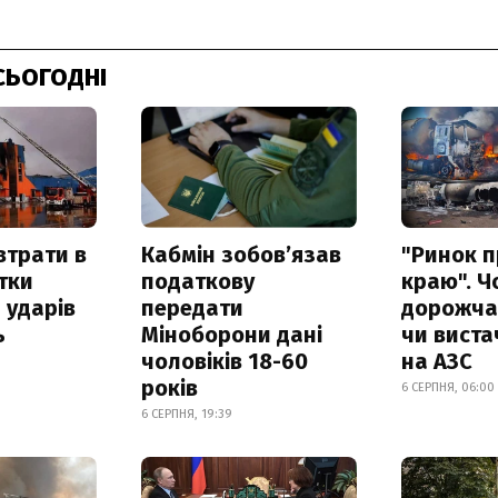
СЬОГОДНІ
втрати в
Кабмін зобовʼязав
"Ринок п
итки
податкову
краю". Ч
 ударів
передати
дорожчає
ь
Міноборони дані
чи виста
чоловіків 18-60
на АЗС
років
6 СЕРПНЯ, 06:00
6 СЕРПНЯ, 19:39