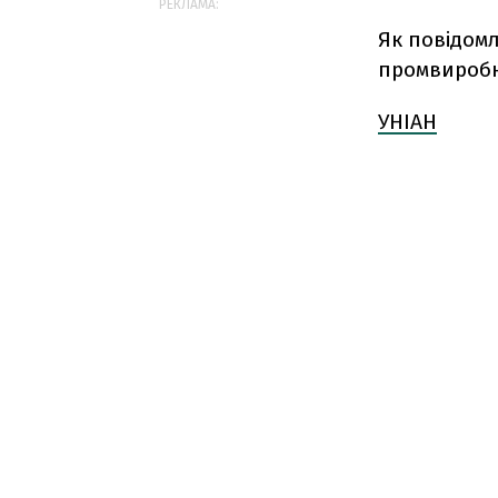
РЕКЛАМА:
Як повідомл
промвиробни
УНІАН