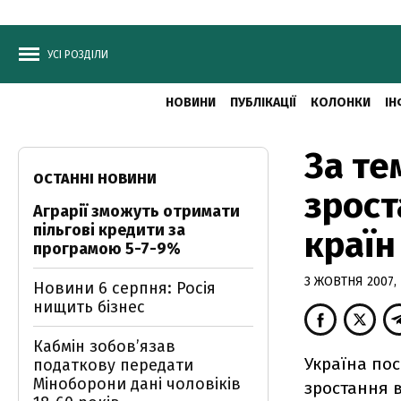
УСІ РОЗДІЛИ
НОВИНИ
ПУБЛІКАЦІЇ
КОЛОНКИ
ІН
За те
ОСТАННІ НОВИНИ
зрост
Аграрії зможуть отримати
пільгові кредити за
країн
програмою 5-7-9%
3 ЖОВТНЯ 2007, 
Новини 6 серпня: Росія
нищить бізнес
Кабмін зобовʼязав
Україна пос
податкову передати
Міноборони дані чоловіків
зростання в