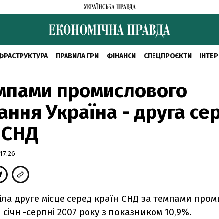
ФРАСТРУКТУРА
ПРАВИЛА ГРИ
ФІНАНСИ
СПЕЦПРОЄКТИ
ІНТЕР
мпами промислового
ання Україна - друга се
 СНД
17:26
іла друге місце серед країн СНД за темпами про
 січні-серпні 2007 року з показником 10,9%.