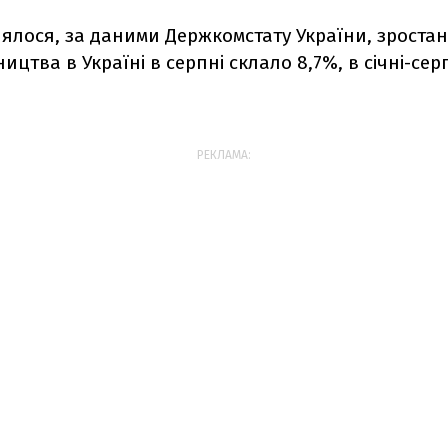
ялося, за даними Держкомстату України, зроста
цтва в Україні в серпні склало 8,7%, в січні-серп
РЕКЛАМА: