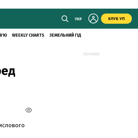
КЛУБ УП
УКР
В'Ю
WEEKLY CHARTS
ЗЕМЕЛЬНИЙ ГІД
РЕКЛАМА:
ред
мислового