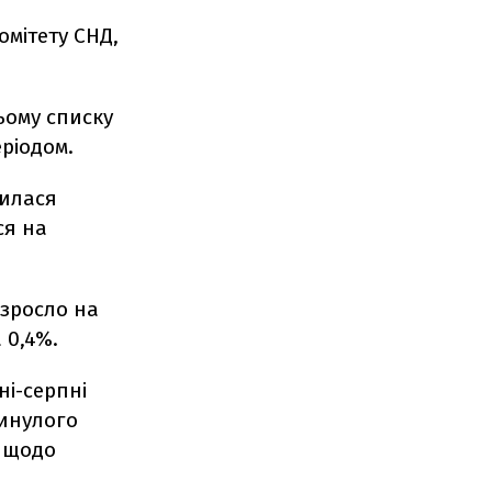
омітету СНД,
ьому списку
ріодом.
нилася
ся на
 зросло на
а 0,4%.
ні-серпні
минулого
а щодо