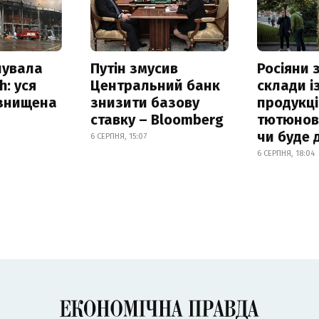
нувала
Путін змусив
Росіяни
h: уся
Центральний банк
склади і
 знищена
знизити базову
продукці
ставку – Bloomberg
тютюнови
чи буде 
6 СЕРПНЯ, 15:07
6 СЕРПНЯ, 18:04