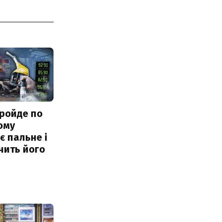
ройде по
ому
 пальне і
чить його