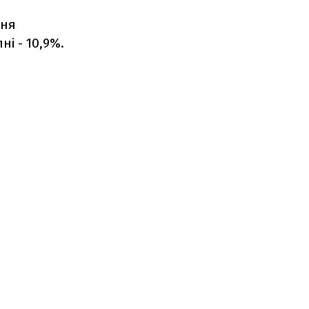
ння
ні - 10,9%.