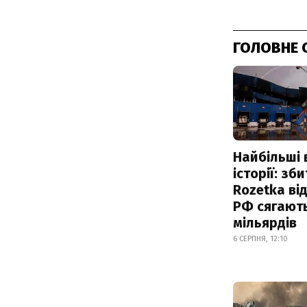
ГОЛОВНЕ 
Найбільші 
історії: зб
Rozetka від
РФ сягают
мільярдів
6 СЕРПНЯ, 12:10