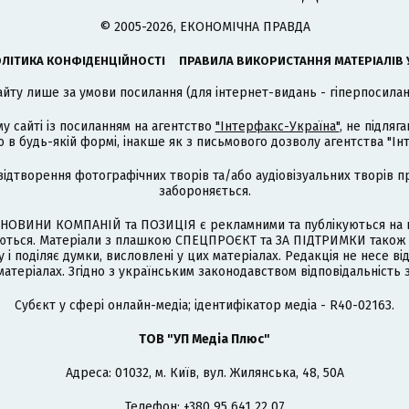
© 2005-2026, ЕКОНОМІЧНА ПРАВДА
ЛІТИКА КОНФІДЕНЦІЙНОСТІ
ПРАВИЛА ВИКОРИСТАННЯ МАТЕРІАЛІВ 
айту лише за умови посилання (для інтернет-видань - гіперпосиланн
му сайті із посиланням на агентство
"Інтерфакс-Україна"
, не підля
 будь-якій формі, інакше як з письмового дозволу агентства "Ін
відтворення фотографічних творів та/або аудіовізуальних творів п
забороняється.
НОВИНИ КОМПАНІЙ та ПОЗИЦІЯ є рекламними та публікуються на п
туються. Матеріали з плашкою СПЕЦПРОЄКТ та ЗА ПІДТРИМКИ також
 і поділяє думки, висловлені у цих матеріалах. Редакція не несе ві
атеріалах. Згідно з українським законодавством відповідальність 
Cубєкт у сфері онлайн-медіа; ідентифікатор медіа - R40-02163.
ТОВ "УП Медіа Плюс"
Адреса: 01032, м. Київ, вул. Жилянська, 48, 50А
Телефон: +380 95 641 22 07