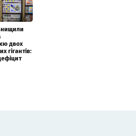
 знищили
з
єю двох
х гігантів:
дефіцит