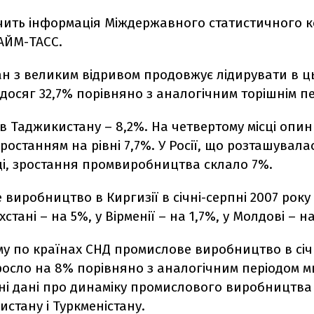
чить інформація Міждержавного статистичного к
АЙМ-ТАСС.
н з великим відривом продовжує лідирувати в ц
досяг 32,7% порівняно з аналогічним торішнім пе
 в Таджикистану – 8,2%. На четвертому місці опи
 зростанням на рівні 7,7%. У Росії, що розташувала
ці, зростання промвиробництва склало 7%.
виробництво в Киргизії в січні-серпні 2007 року
хстані – на 5%, у Вірменії – на 1,7%, у Молдові – н
у по країнах СНД промислове виробництво в січ
росло на 8% порівняно з аналогічним періодом 
тні дані про динаміку промислового виробництв
кистану і Туркменістану.