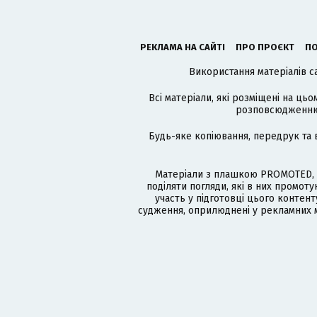
РЕКЛАМА НА САЙТІ
ПРО ПРОЄКТ
ПО
Використання матеріалів с
Всі матеріали, які розміщені на цьо
розповсюдженню в
Будь-яке копіювання, передрук та 
Матеріали з плашкою PROMOTED, 
поділяти погляди, які в них промо
участь у підготовці цього контенту
судження, оприлюднені у рекламних м