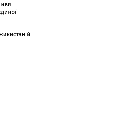
ники
єдиної
джикистан й