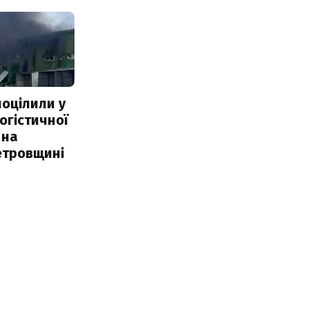
поцілили у
огістичної
 на
етровщині