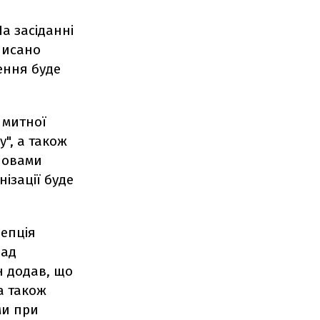
а засіданні
писано
ження буде
 митної
", а також
словами
ізації буде
цепція
над
н додав, що
а також
ми при