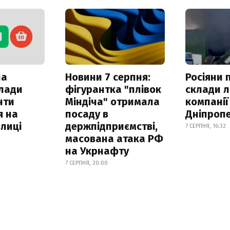
ла
Новини 7 серпня:
Росіяни 
клади
фігурантка "плівок
склади л
нти
Міндіча" отримала
компанії
я на
посаду в
Дніпроп
лиці
держпідприємстві,
7 СЕРПНЯ, 16:32
масована атака РФ
на Укрнафту
7 СЕРПНЯ, 20:00