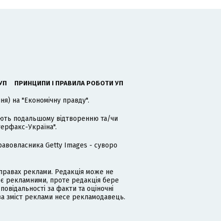
УП
ПРИНЦИПИ І ПРАВИЛА РОБОТИ УП
я) на "Економічну правду".
гають подальшому відтворенню та/чи
терфакс-Україна".
равовласника Getty Images - суворо
равах реклами. Редакція може не
 є рекламними, проте редакція бере
дповідальності за факти та оціночні
за зміст реклами несе рекламодавець.