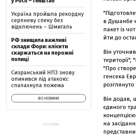
у Росії – Генштаб
"Підготовле
Україна пройшла рекордну
серпневу спеку без
в Душанбе 
відключень – Шмигаль
пакет із чо
йти до оста
РФ знищила важливі
склади Фори: клієнти
Він уточнив
скаржаться на порожні
полиці
території",
"Про створе
Сизранський НПЗ знову
генсека Евр
опинився під атакою:
розглянуто 
спалахнула пожежа
Він додав, 
ВСІ НОВИНИ
єдиного тра
концепцією 
на засідан
РЕКЛАМА:
представник