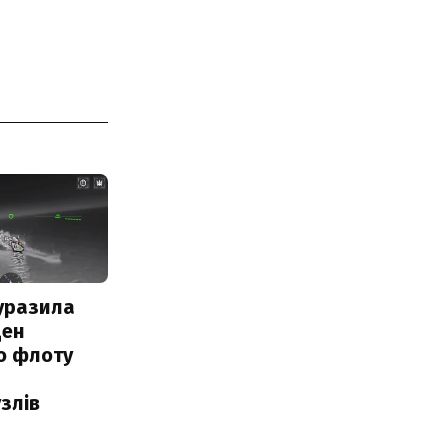
уразила
ден
о флоту
злів