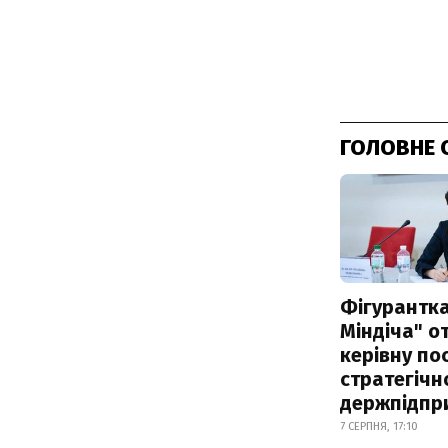
ГОЛОВНЕ 
Фігурантка
Міндіча" 
керівну по
стратегічн
держпідпр
7 СЕРПНЯ, 17:10