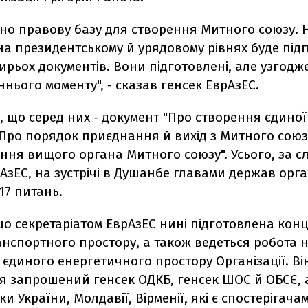
но правову базу для створення Митного союзу. Н
на президентському й урядовому рівнях буде під
тирьох документів. Вони підготовлені, але узгод
ннього моменту", - сказав генсек ЕврАзЕС.
, що серед них - документ "Про створення єдиної
 "Про порядок приєднання й вихід з Митного союзу
ння вищого органа Митного союзу". Усього, за 
АзЕС, на зустрічі в Душанбе главами держав орган
17 питань.
що секретаріатом ЕврАзЕС нині підготовлена кон
нспортного простору, а також ведеться робота 
єдиного енергетичного простору Організації. Ві
ня запрошений генсек ОДКБ, генсек ШОС й ОБСЄ, 
и України, Молдавії, Вірменії, які є спостерігача