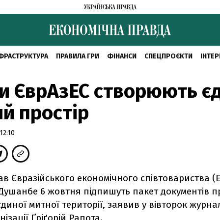
ФРАСТРУКТУРА
ПРАВИЛА ГРИ
ФІНАНСИ
СПЕЦПРОЄКТИ
ІНТЕР
и ЄврАзЕС створюють є
й простір
12:10
в Євразійського економічного співтовариства (
 Душанбе 6 жовтня підпишуть пакет документів п
диної митної території, заявив у вівторок журна
нізації Ґріґорій Рапота.