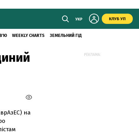
КЛУБ УП
УКР
В'Ю
WEEKLY CHARTS
ЗЕМЕЛЬНИЙ ГІД
диний
РЕКЛАМА:
ЕврАзЕС) на
ро
лістам