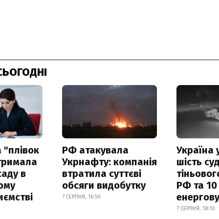
СЬОГОДНІ
 "плівок
РФ атакувала
Україна 
отримала
Укрнафту: компанія
шість су
саду в
втратила суттєві
тіньовог
ому
обсяги видобутку
РФ та 10
иємстві
енергову
7 СЕРПНЯ, 16:50
7 СЕРПНЯ, 18:10