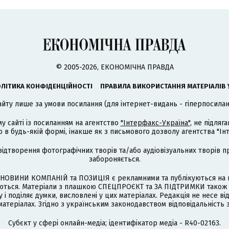
© 2005-2026, ЕКОНОМІЧНА ПРАВДА
ЛІТИКА КОНФІДЕНЦІЙНОСТІ
ПРАВИЛА ВИКОРИСТАННЯ МАТЕРІАЛІВ 
айту лише за умови посилання (для інтернет-видань - гіперпосиланн
му сайті із посиланням на агентство
"Інтерфакс-Україна"
, не підля
 будь-якій формі, інакше як з письмового дозволу агентства "Ін
відтворення фотографічних творів та/або аудіовізуальних творів п
забороняється.
НОВИНИ КОМПАНІЙ та ПОЗИЦІЯ є рекламними та публікуються на п
туються. Матеріали з плашкою СПЕЦПРОЄКТ та ЗА ПІДТРИМКИ також
 і поділяє думки, висловлені у цих матеріалах. Редакція не несе ві
атеріалах. Згідно з українським законодавством відповідальність 
Cубєкт у сфері онлайн-медіа; ідентифікатор медіа - R40-02163.