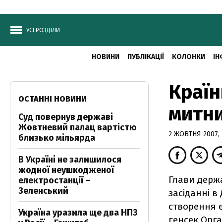
УСІ РОЗДІЛИ
НОВИНИ
ПУБЛІКАЦІЇ
КОЛОНКИ
ІН
Країн
ОСТАННІ НОВИНИ
митни
Суд повернув державі
Жовтневий палац вартістю
2 ЖОВТНЯ 2007, 
близько мільярда
В Україні не залишилося
жодної неушкодженої
Глави держа
електростанції –
Зеленський
засіданні в
створення є
Україна уразила ще два НПЗ
генсек Орга