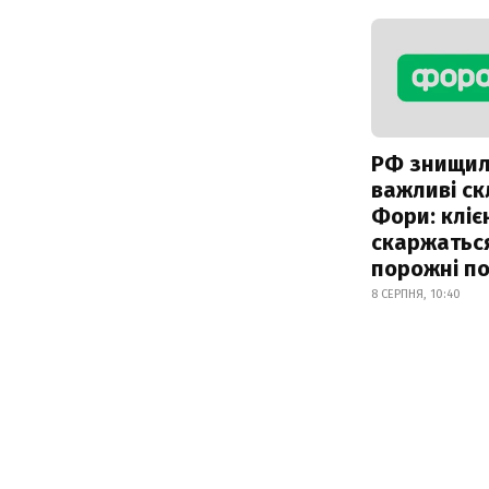
РФ знищи
важливі с
Фори: кліє
скаржатьс
порожні по
8 СЕРПНЯ, 10:40