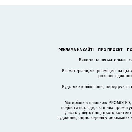
РЕКЛАМА НА САЙТІ
ПРО ПРОЄКТ
ПО
Використання матеріалів с
Всі матеріали, які розміщені на цьо
розповсюдженню в
Будь-яке копіювання, передрук та 
Матеріали з плашкою PROMOTED, 
поділяти погляди, які в них промо
участь у підготовці цього контенту
судження, оприлюднені у рекламних м