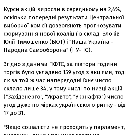
Курси акцій виросли в середньому на 2,4%,
оскільки попередні результати Центральної
виборчої комісії дозволяють прогнозувати
формування нової коаліції в складі Блоків
Юлії Тимошенко (БЮТ) і "Наша Україна -
Народна Самооборона" (НУ-НС).
Згідно з даними ПФТС, за півтори години
торгів було укладено 159 угод з акціями, тоді
як за той ж час напередодні їхнє число
склало лише 34, у тому числі по низці акцій
("Західенерго", "Укравто", "Укрнафта") число
угод дуже по мірках українського ринку - від
17 до 31.
"Якщо соціалісти не проходять у парламент,