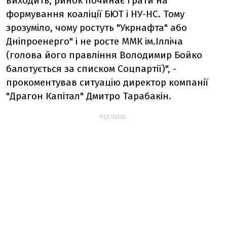
виходить, ринок починає грати на
формування коаліції БЮТ і НУ-НС. Тому
зрозуміло, чому ростуть "Укрнафта" або
Дніпроенерго" і не росте ММК ім.Ілліча
(голова його правління Володимир Бойко
балотується за списком Соцпартії)", -
прокоментував ситуацію директор компанії
"Драгон Капітал" Дмитро Тарабакін.
РЕКЛАМА: