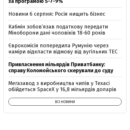
за програмою 5-7-9%
Новини 6 серпня: Росія нищить бізнес
Кабмін зобовʼязав податкову передати
Міноборони дані чоловіків 18-60 років
Єврокомісія попередила Румунію через
наміри відкласти відмову від вугільних ТЕС
Привласнення мільярдів Приватбанку:
справу Коломойського скерували до суду
Мегазавод з виробництва чипів у Техасі
обійдеться SpaceX у 16,8 мільярдів доларів
ВСІ НОВИНИ