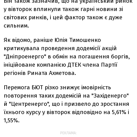
Він також зазначив, що на український ринок
у вівторок вплинули також гарні новини зі
світових ринків, і цей фактор також є дуже
сильним.
Як відомо, раніше Юлія Тимошенко
критикувала проведення додемісії акцій
"Дніпроенерго" в обмін на погашення боргів,
ініційоване компанією ДТЕК члена Партії
регіонів Рината Ахметова.
Перемога БЮТ різко знижує імовірність
повторення таких додемісій на "Західенерго"
й "Центренерго", що і призвело до зростання
їхнього курсу у вівторок відповідно на 5,61% і
1,55%.
РЕКЛАМА: