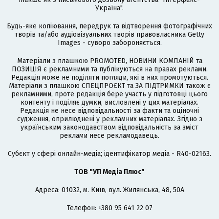
Україна".
Будь-яке копіювання, передрук та відтворення фотографічних
творів та/або аудіовізуальних творів правовласника Getty
Images - суворо забороняється.
Матеріали з плашкою PROMOTED, НОВИНИ КОМПАНІЙ та
ПОЗИЦІЯ є рекламними та публікуються на правах реклами.
Редакція може не поділяти погляди, які в них промотуються.
Матеріали з плашкою СПЕЦПРОЄКТ та ЗА ПІДТРИМКИ також є
рекламними, проте редакція бере участь у підготовці цього
контенту і поділяє думки, висловлені у цих матеріалах.
Редакція не несе відповідальності за факти та оціночні
судження, оприлюднені у рекламних матеріалах. Згідно з
українським законодавством відповідальність за зміст
реклами несе рекламодавець.
Cубєкт у сфері онлайн-медіа; ідентифікатор медіа - R40-02163.
ТОВ "УП Медіа Плюс"
Адреса: 01032, м. Київ, вул. Жилянська, 48, 50А
Телефон: +380 95 641 22 07