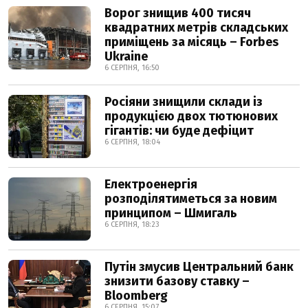
Ворог знищив 400 тисяч
квадратних метрів складських
приміщень за місяць – Forbes
Ukraine
6 СЕРПНЯ, 16:50
Росіяни знищили склади із
продукцією двох тютюнових
гігантів: чи буде дефіцит
6 СЕРПНЯ, 18:04
Електроенергія
розподілятиметься за новим
принципом – Шмигаль
6 СЕРПНЯ, 18:23
Путін змусив Центральний банк
знизити базову ставку –
Bloomberg
6 СЕРПНЯ, 15:07